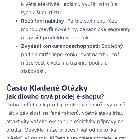
k větší efektivitě, lepšímu využití zdrojů a
rychlejšímu růstu.
Rozšíření nabídky:
Partnerství nebo fúze
mohou otevřít nové trhy, zákaznické segmenty
a rozšířit produktové portfolio.
Zvýšení konkurenceschopnosti:
Společný
podnik může lépe konkurovat na trhu, což
může vést k většímu tržnímu podílu a
ziskovosti.
Často Kladené Otázky
Jak dlouho trvá prodej e-shopu?
Doba potřebná k prodeji e-shopu se může výrazně
lišit v závislosti na řadě faktorů, včetně stavu trhu,
atraktivity vašeho e-shopu a efektivity přípravy na
prodej. Obvykle může proces trvat od několika
měsíců až po rok. Klíčem k urychlení prodeje je mít