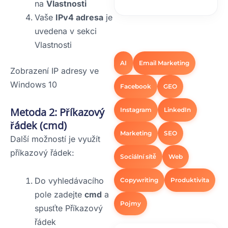
na
Vlastnosti
Vaše
IPv4 adresa
je
uvedena v sekci
Vlastnosti
AI
Email Marketing
Zobrazení IP adresy ve
Windows 10
Facebook
GEO
Metoda 2: Příkazový
Instagram
LinkedIn
řádek (cmd)
Marketing
SEO
Další možností je využít
příkazový řádek:
Sociální sítě
Web
Do vyhledávacího
Copywriting
Produktivita
pole zadejte
cmd
a
Pojmy
spusťte Příkazový
řádek