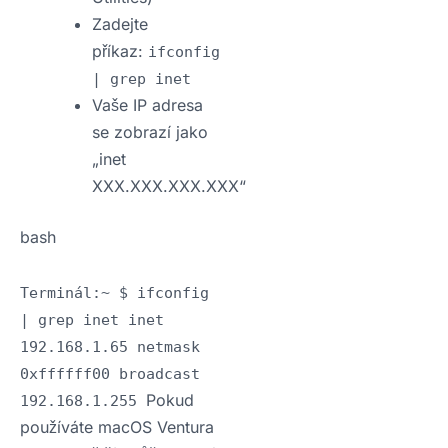
Zadejte
příkaz:
ifconfig
| grep inet
Vaše IP adresa
se zobrazí jako
„inet
XXX.XXX.XXX.XXX“
bash
Terminál:~ $ ifconfig
| grep inet inet
192.168.1.65 netmask
0xffffff00 broadcast
Pokud
192.168.1.255
používáte macOS Ventura