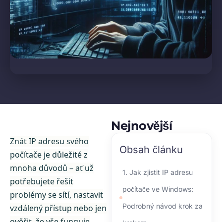
Nejnovější
Znát IP adresu svého
Obsah článku
počítače je důležité z
mnoha důvodů – ať už
1. Jak zjistit IP adresu
potřebujete řešit
počítače ve Windows:
problémy se sítí, nastavit
Podrobný návod krok za
vzdálený přístup nebo jen
ověřit, že vše funguje