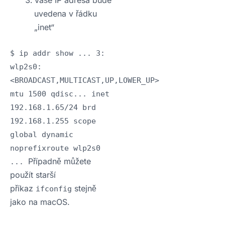
Vaše IP adresa bude
uvedena v řádku
„inet“
$ ip addr show ... 3:
wlp2s0:
<BROADCAST,MULTICAST,UP,LOWER_UP>
mtu 1500 qdisc... inet
192.168.1.65/24 brd
192.168.1.255 scope
global dynamic
noprefixroute wlp2s0
Případně můžete
...
použít starší
příkaz
stejně
ifconfig
jako na macOS.