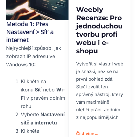
Weebly
Recenze: Pro
Metoda 1: Přes
jednoduchou
Nastavení > Síť a
tvorbu profi
internet
webu i e-
Nejrychlejší způsob, jak
shopu
zobrazit IP adresu ve
Vytvořit si vlastní web
Windows 10:
je snazší, než se na
první pohled zdá.
Klikněte na
Stačí zvolit ten
ikonu
Síť
nebo
Wi-
správný nástroj, který
Fi
v pravém dolním
vám maximálně
rohu
ulehčí práci. Jedním
Vyberte
Nastavení
z nejpopulárnějších
sítě a internetu
Klikněte
Číst více
→