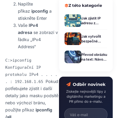
Napište
Z této kategorie
příkaz
ipconfig
a
stiskněte Enter
Jak zjistit IP
adresu z
Vaše
IPv4
emailu: Návod
adresa
se zobrazí v
pro Gmail,
Jak vytvořit
Seznam i
řádku „IPv4
bezpečné
Outlook (2026)
heslo: Pravidla
Address“
pro bezpečnost
Převod obrázku
hesla a
na text: Návod
C:>ipconfig
zabezpečení
pro začátečníky
účtů
Konfigurační IP
& 6 Nejlepších
Nástrojů
protokolu IPv4 . . . .
Zdarma
Pokud
. : 192.168.1.65
Odběr novinek
potřebujete zjistit i další
Získejte nejnovější tipy z
detaily jako masku podsítě
digitálního marketingu a
PR přímo do e-mailu.
nebo výchozí bránu,
použijte příkaz
ipconfig
/all
.