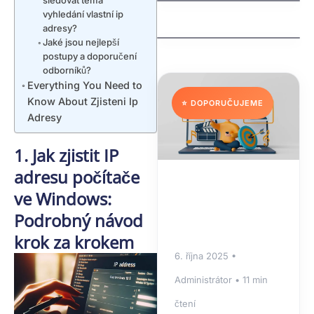
sledovat téma
Treatments, and
vyhledání vlastní ip
Prevention
adresy?
Jaké jsou nejlepší
postupy a doporučení
odborníků?
Everything You Need to
Know About Zjisteni Ip
⭐ DOPORUČUJEME
Adresy
1. Jak zjistit IP
adresu počítače
ve Windows:
Podrobný návod
krok za krokem
6. října 2025 •
Administrátor • 11 min
čtení