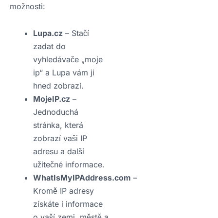
možnosti:
Lupa.cz
– Stačí
zadat do
vyhledávače „moje
ip“ a Lupa vám ji
hned zobrazí.
MojeIP.cz
–
Jednoduchá
stránka, která
zobrazí vaši IP
adresu a další
užitečné informace.
WhatIsMyIPAddress.com
–
Kromě IP adresy
získáte i informace
o vaší zemi, městě a