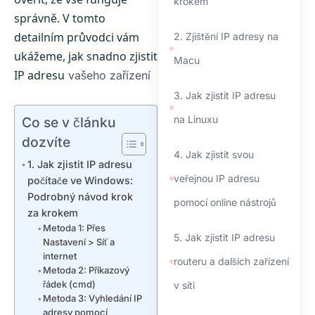
krokem
správně. V tomto
detailním průvodci vám
2. Zjištění IP adresy na
ukážeme, jak snadno zjistit
Macu
IP adresu
vašeho zařízení
3. Jak zjistit IP adresu
na Linuxu
Co se v článku
dozvíte
4. Jak zjistit svou
1. Jak zjistit IP adresu
veřejnou IP adresu
počítače ve Windows:
Podrobný návod krok
pomocí online nástrojů
za krokem
Metoda 1: Přes
5. Jak zjistit IP adresu
Nastavení > Síť a
internet
routeru a dalších zařízení
Metoda 2: Příkazový
řádek (cmd)
v síti
Metoda 3: Vyhledání IP
adresy pomocí