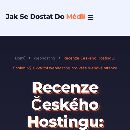
Přeskočit
na
Jak Se Dostat Do
Médií
obsah
Domů
/
Webhosting
/
Recenze Českého Hostingu:
Spolehlivý a kvalitní webhosting pro vaše webové stránky
Recenze
Českého
Hostingu: