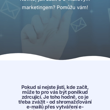
marketingem? Pomůžu vám!
Pokud si nejste jisti, kde začít,
může to pro vás být poněkud
zdrcující. Je toho hodně, co je
třeba zvážit - od shromažďování
e-mailů přes vytváření e-