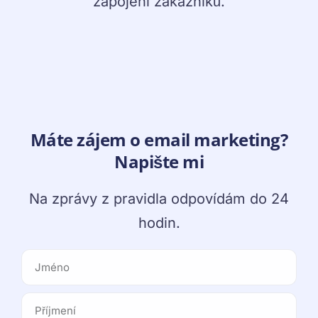
zapojení zákazníků.
Máte zájem o email marketing?
Napište mi
Na zprávy z pravidla odpovídám do 24
hodin.
F
i
L
r