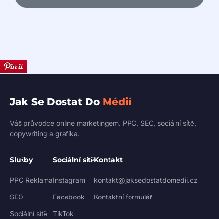
t
a
n
c
e
Jak Se Dostat Do
Médií
Váš průvodce online marketingem. PPC, SEO, sociální sítě,
copywriting a grafika.
Služby
Sociální sítě
Kontakt
PPC Reklama
Instagram
kontakt@jaksedostatdomedii.cz
SEO
Facebook
Kontaktní formulář
Sociální sítě
TikTok