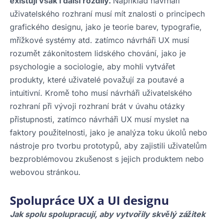
existují však i další rozdíly.
Například návrháři
uživatelského rozhraní musí mít znalosti o principech
grafického designu, jako je teorie barev, typografie,
mřížkové systémy atd. zatímco návrháři UX musí
rozumět zákonitostem lidského chování, jako je
psychologie a sociologie, aby mohli vytvářet
produkty, které uživatelé považují za poutavé a
intuitivní. Kromě toho musí návrháři uživatelského
rozhraní při vývoji rozhraní brát v úvahu otázky
přístupnosti, zatímco návrháři UX musí myslet na
faktory použitelnosti, jako je analýza toku úkolů nebo
nástroje pro tvorbu prototypů, aby zajistili uživatelům
bezproblémovou zkušenost s jejich produktem nebo
webovou stránkou.
Spolupráce UX a UI designu
Jak spolu spolupracují, aby vytvořily skvělý zážitek