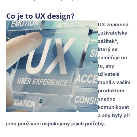
Co je to UX design?
UX znamená
„uživatelský
zážitek“,
který se
zaměřuje na
to, aby
uživatelé
mohli s vaším
produktem
snadno
komunikovat
a aby byly při
jeho používání uspokojeny jejich potřeby.