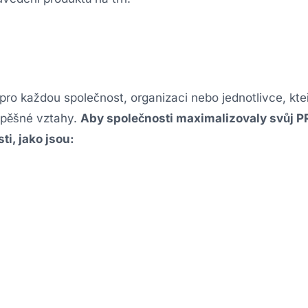
ro každou společnost, organizaci nebo jednotlivce, kteří
úspěšné vztahy.
Aby společnosti maximalizovaly svůj PR
ti, jako jsou: