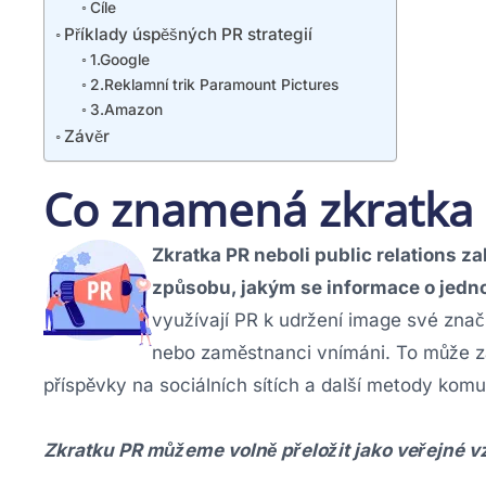
Cíle
Příklady úspěšných PR strategií
1.Google
2.Reklamní trik Paramount Pictures
3.Amazon
Závěr
Co znamená zkratka
Zkratka PR neboli public relations za
způsobu, jakým se informace o jednot
využívají PR k udržení image své značky
nebo zaměstnanci vnímáni. To může za
příspěvky na sociálních sítích a další metody kom
Zkratku PR můžeme volně přeložit jako veřejné v