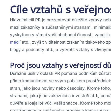
Cíle vztahů s veřejno
Hlavními cíli PR je prezentovat důležité zprávy ne
mezi zákazníky a zúčastněnými stranami, minimaliz
vyskytnou v rámci vaší obchodní činnosti, zapojit 
médií
atd., zvýšit viditelnost získáním tiskového zp
blogy a podcasty atd., a vytvořit vztahy s vlivným
Proč jsou vztahy s veřejností dů
Důrazné úsilí v oblasti PR pomáhá podnikům zůsta
přímo komunikovat se svým publikem prostřednictv
stran, jako jsou noviny nebo časopisy. Kromě toh
stranami, jako jsou zákazníci a investoři atd., po
důvěře a loajalitě vůči vaší značce. Kromě toho m
prostřednictvím zvýšeného prodeje a kampaní na u