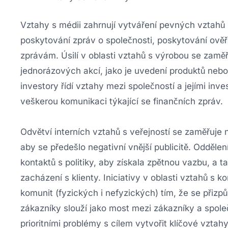
Vztahy s médii zahrnují vytváření pevných vztahů
poskytování zpráv o společnosti, poskytování ově
zprávám. Úsilí v oblasti vztahů s výrobou se zamě
jednorázových akcí, jako je uvedení produktů neb
investory řídí vztahy mezi společností a jejími inv
veškerou komunikaci týkající se finančních zpráv.
Odvětví interních vztahů s veřejností se zaměřuje
aby se předešlo negativní vnější publicitě. Odděl
kontaktů s politiky, aby získala zpětnou vazbu, a ta
zacházení s klienty. Iniciativy v oblasti vztahů s 
komunit (fyzických i nefyzických) tím, že se přiz
zákazníky slouží jako most mezi zákazníky a společ
prioritními problémy s cílem vytvořit klíčové vztahy