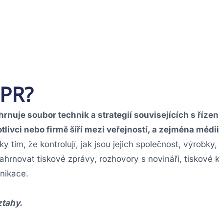
 PR?
hrnuje soubor technik a strategií souvisejících s říze
livci nebo firmě šíří mezi veřejností, a zejména médi
 tím, že kontrolují, jak jsou jejich společnost, výrobky,
hrnovat tiskové zprávy, rozhovory s novináři, tiskové 
unikace.
ztahy.