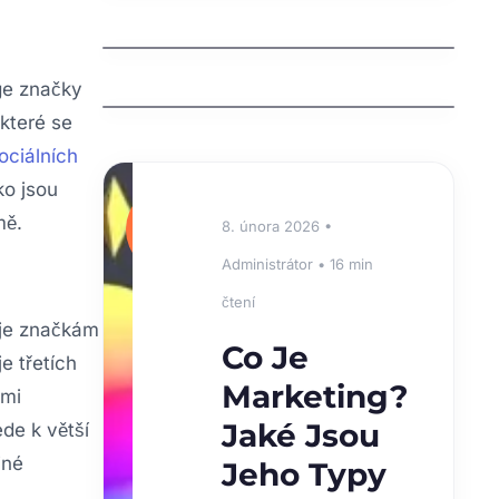
Understanding an Extra Tooth
Behind Front Teeth (Mesiodens)
Why Are My Teeth Falling Out?
Causes, Treatments, and Prevention
age značky
které se
ociálních
ko jsou
⭐
mě.
8. února 2026 •
DOPORUČUJEME
Administrátor • 16 min
čtení
uje značkám
Co Je
e třetích
Marketing?
ými
Jaké Jsou
de k větší
iné
Jeho Typy