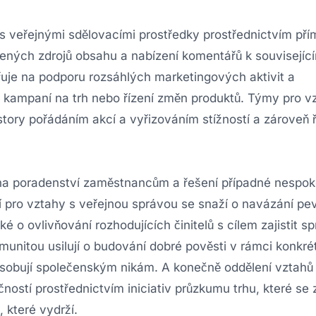
 s veřejnými sdělovacími prostředky prostřednictvím př
řených zdrojů obsahu a nabízení komentářů k souvisejíc
řuje na podporu rozsáhlých marketingových aktivit a
o kampaní na trh nebo řízení změn produktů. Týmy pro v
estory pořádáním akcí a vyřizováním stížností a zároveň 
 na poradenství zaměstnancům a řešení případné nespok
ení pro vztahy s veřejnou správou se snaží o navázání p
ké o ovlivňování rozhodujících činitelů s cílem zajistit s
komunitou usilují o budování dobré pověsti v rámci konkré
působují společenským nikám. A konečně oddělení vztahů
ností prostřednictvím iniciativ průzkumu trhu, které se 
, které vydrží.