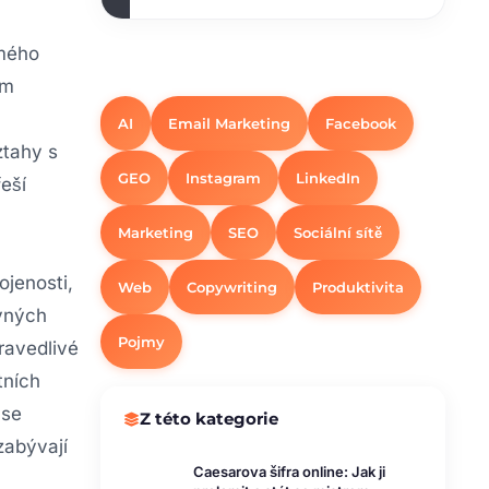
ímého
ím
AI
Email Marketing
Facebook
ztahy s
GEO
Instagram
LinkedIn
řeší
Marketing
SEO
Sociální sítě
ojenosti,
Web
Copywriting
Produktivita
evných
Pojmy
pravedlivé
tních
 se
Z této kategorie
zabývají
Caesarova šifra online: Jak ji