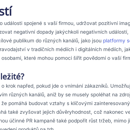
stí
bo události spojené s vaší firmou, udržovat pozitivní im
ovat negativní dopady jakýchkoli negativních událostí, 
cílové publikum do různých kanálů, jako jsou
platformy s
ravodajství v tradičních médiích i digitálních médiích, ja
i osobami, které mohou pomoci šířit povědomí o vaší fir
ležité?
t o krok napřed, pokud jde o vnímání zákazníků. Umožň
ím různých kanálů, aniž by se musely spoléhat na zdroj
o, že pomáhá budovat vztahy s klíčovými zainteresovan
máhá také zvyšovat jejich důvěryhodnost, což nakonec ve
ohou účinné PR kampaně také podpořit růst tržeb, mimo j
vedení produktů na trh.