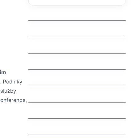
kdo spravuje domeny
jak zaregistrovat domenu cz
jak vyhrat penize zdarma
jak vydelat penize na mobilu
ním
jak vybrat nazev domeny
i.
Podniky
Švédská auta: Fascinující příběh
 služby
severské bezpečnosti a spolehlivosti
konference,
jak nastavit email na vlastni domene
jak funguje dns