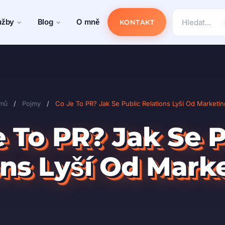
užby
Blog
O mně
KONTAKT
mů
/
Pojmy
/
Co Je To PR? Jak Se Public Relations Lyší Od Marketi
e To PR? Jak Se P
ons Lyší Od Mark