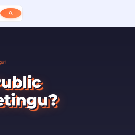
ngu?
ublic
etingu?