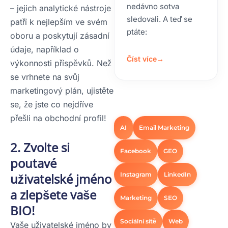
nedávno sotva
– jejich analytické nástroje
sledovali. A teď se
patří k nejlepším ve svém
ptáte:
oboru a poskytují zásadní
údaje, například o
Číst více
→
výkonnosti příspěvků. Než
se vrhnete na svůj
marketingový plán, ujistěte
se, že jste co nejdříve
přešli na obchodní profil!
AI
Email Marketing
2. Zvolte si
Facebook
GEO
poutavé
Instagram
LinkedIn
uživatelské jméno
a zlepšete vaše
Marketing
SEO
BIO!
Sociální sítě
Web
Vaše uživatelské jméno by