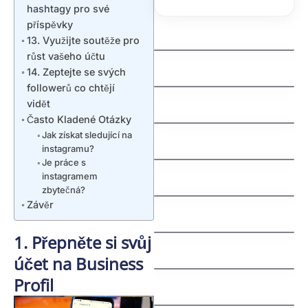
hashtagy pro své
příspěvky
kdo spravuje domeny
13. Využijte soutěže pro
růst vašeho účtu
jak zaregistrovat
domenu cz
14. Zeptejte se svých
followerů co chtějí
jak vyhrat penize
vidět
zdarma
Často Kladené Otázky
jak vydelat penize na
Jak získat sledující na
mobilu
instagramu?
Je práce s
jak vybrat nazev
instagramem
Švédská auta:
domeny
zbytečná?
Fascinující příběh
severské bezpečnosti
Závěr
a spolehlivosti
1. Přepněte si svůj
jak nastavit email na
vlastni domene
účet na Business
Profil
Understanding an
jak funguje dns
Extra Tooth Behind