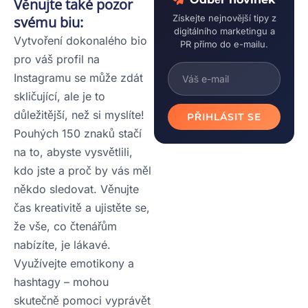
Věnujte také pozor
Získejte nejnovější tipy z
svému biu:
digitálního marketingu a
Vytvoření dokonalého bio
PR přímo do e-mailu.
pro váš profil na
Instagramu se může zdát
skličující, ale je to
důležitější, než si myslíte!
PŘIHLÁSIT SE
Pouhých 150 znaků stačí
na to, abyste vysvětlili,
kdo jste a proč by vás měl
někdo sledovat. Věnujte
čas kreativitě a ujistěte se,
že vše, co čtenářům
nabízíte, je lákavé.
Využívejte emotikony a
hashtagy – mohou
skutečně pomoci vyprávět