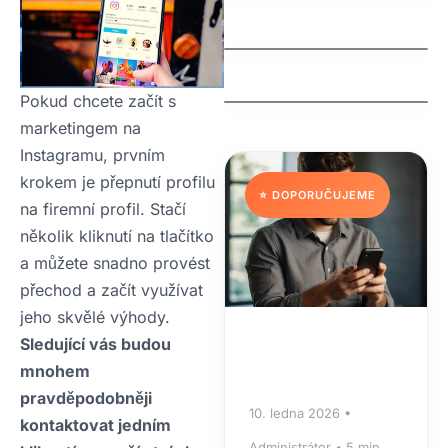
Front Teeth
Why Are My Teeth
(Mesiodens)
Falling Out? Causes,
Treatments, and
Prevention
Pokud chcete začít s
marketingem na
Instagramu, prvním
krokem je přepnutí profilu
⭐ DOPORUČUJEME
na firemní profil. Stačí
několik kliknutí na tlačítko
a můžete snadno provést
přechod a začít využívat
jeho skvělé výhody.
Sledující vás budou
mnohem
pravděpodobněji
10. ledna 2026 •
kontaktovat jedním
Administrátor • 5 min