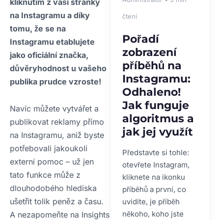
kliknutím z vaší stránky
na Instagramu a díky
čtení
tomu, že se na
Pořadí
Instagramu etablujete
zobrazení
jako oficiální značka,
příběhů na
důvěryhodnost u vašeho
Instagramu:
publika prudce vzroste!
Odhaleno!
Jak funguje
Navíc můžete vytvářet a
algoritmus a
publikovat reklamy přímo
jak jej využít
na Instagramu, aniž byste
potřebovali jakoukoli
Představte si tohle:
externí pomoc – už jen
otevřete Instagram,
tato funkce může z
kliknete na ikonku
dlouhodobého hlediska
příběhů a první, co
ušetřit tolik peněz a času.
uvidíte, je příběh
někoho, koho jste
A nezapomeňte na Insights