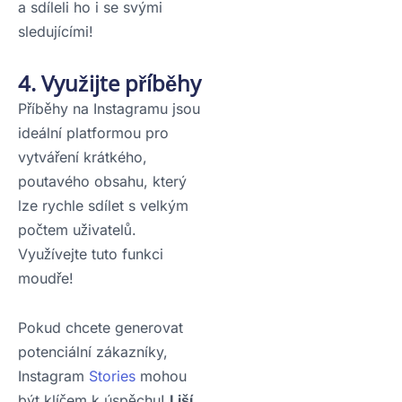
a sdíleli ho i se svými
sledujícími!
4. Využijte příběhy
Příběhy na Instagramu jsou
ideální platformou pro
vytváření krátkého,
poutavého obsahu, který
lze rychle sdílet s velkým
počtem uživatelů.
Využívejte tuto funkci
moudře!
Pokud chcete generovat
potenciální zákazníky,
Instagram
Stories
mohou
být klíčem k úspěchu!
Liší