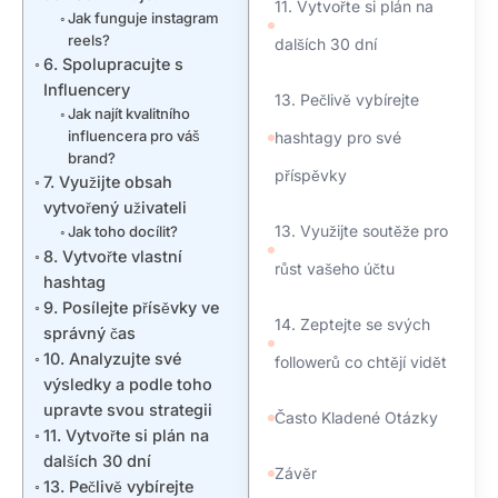
11. Vytvořte si plán na
Jak funguje instagram
reels?
dalších 30 dní
6. Spolupracujte s
Influencery
13. Pečlivě vybírejte
Jak najít kvalitního
influencera pro váš
hashtagy pro své
brand?
příspěvky
7. Využijte obsah
vytvořený uživateli
13. Využijte soutěže pro
Jak toho docílit?
8. Vytvořte vlastní
růst vašeho účtu
hashtag
9. Posílejte přísěvky ve
14. Zeptejte se svých
správný čas
10. Analyzujte své
followerů co chtějí vidět
výsledky a podle toho
upravte svou strategii
Často Kladené Otázky
11. Vytvořte si plán na
dalších 30 dní
Závěr
13. Pečlivě vybírejte