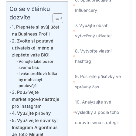
Co se v článku
Influencery
dozvíte
7. Využijte obsah
1. Přepněte si svůj účet
na Business Profil
vytvořený uživateli
2. Zvolte si poutavé
uživatelské jméno a
8. Vytvořte vlastní
zlepšete vaše BIO!
hashtag
Věnujte také pozor
svému biu:
I vaše profilová fotka
9. Posílejte přísěvky ve
by mohla být
poutavější!
správný čas
3. Používejte
marketingové nástroje
10. Analyzujte své
pro instagram
výsledky a podle toho
4. Využijte příběhy
5. Využívejte novinky:
upravte svou strategii
Instagram Algoritmus
Je Totiž Miluje!