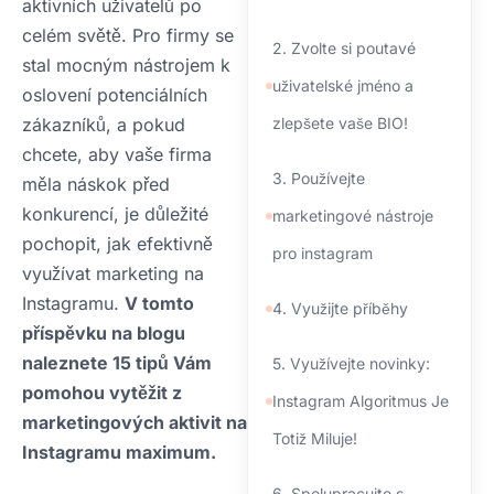
aktivních uživatelů po
celém světě. Pro firmy se
2. Zvolte si poutavé
stal mocným nástrojem k
uživatelské jméno a
oslovení potenciálních
zákazníků, a pokud
zlepšete vaše BIO!
chcete, aby vaše firma
3. Používejte
měla náskok před
konkurencí, je důležité
marketingové nástroje
pochopit, jak efektivně
pro instagram
využívat marketing na
Instagramu.
V tomto
4. Využijte příběhy
příspěvku na blogu
naleznete 15 tipů Vám
5. Využívejte novinky:
pomohou vytěžit z
Instagram Algoritmus Je
marketingových aktivit na
Totiž Miluje!
Instagramu maximum.
6. Spolupracujte s