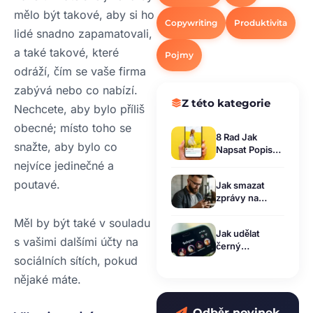
mělo být takové, aby si ho
Copywriting
Produktivita
lidé snadno zapamatovali,
a také takové, které
Pojmy
odráží, čím se vaše firma
zabývá nebo co nabízí.
Z této kategorie
Nechcete, aby bylo příliš
obecné; místo toho se
8 Rad Jak
snažte, aby bylo co
Napsat Popisek
K Fotkám na Ig,
nejvíce jedinečné a
Aby Byl
poutavé.
Jak smazat
Příspěvek
zprávy na
Virální!
Instagramu:
Měl by být také v souladu
Jednoduchý
Jak udělat
návod pro rok
s vašimi dalšími účty na
černý
2026
Instagram:
sociálních sítích, pokud
Návod jak
nějaké máte.
nastavit tmavý
režim v aplikaci
Odběr novinek