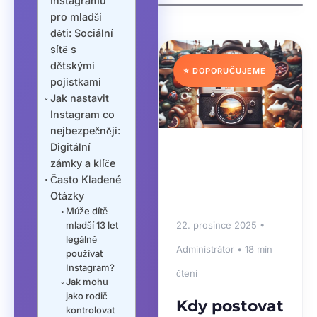
Instagramu
pro mladší
děti: Sociální
sítě s
dětskými
⭐ DOPORUČUJEME
pojistkami
Jak nastavit
Instagram co
nejbezpečněji:
Digitální
zámky a klíče
Často Kladené
Otázky
Může dítě
mladší 13 let
22. prosince 2025 •
legálně
Administrátor • 18 min
používat
Instagram?
čtení
Jak mohu
jako rodič
Kdy postovat
kontrolovat