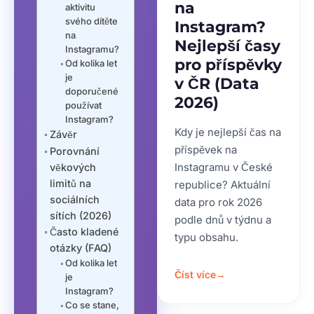
na
aktivitu
svého dítěte
Instagram?
na
Nejlepší časy
Instagramu?
pro příspěvky
Od kolika let
je
v ČR (Data
doporučené
2026)
používat
Instagram?
Kdy je nejlepší čas na
Závěr
příspěvek na
Porovnání
Instagramu v České
věkových
limitů na
republice? Aktuální
sociálních
data pro rok 2026
sítích (2026)
podle dnů v týdnu a
Často kladené
typu obsahu.
otázky (FAQ)
Od kolika let
Číst více
→
je
Instagram?
Co se stane,