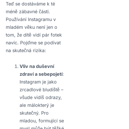
Teď se dostáváme k té
méně zábavné části.
Používání Instagramu v
mladém věku není jen o
tom, že dítě vidí pár fotek
navíc. Pojďme se podívat
na skutečná rizika:
Vliv na duševní
zdraví a sebepojetí
:
Instagram je jako
zrcadlové bludiště –
všude vidíš odrazy,
ale málokterý je
skutečný. Pro
mladou, formující se
mysl může být těžké