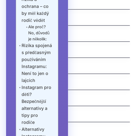
domenu cz
ochrana – co
jak vyhrat penize
by měl každý
zdarma
rodič vědět
Ale proč?
jak vydelat penize na
No, důvodů
mobilu
je několik:
jak vybrat nazev
Rizika spojená
Švédská auta:
domeny
s předčasným
Fascinující příběh
používáním
severské bezpečnosti
a spolehlivosti
Instagramu:
Není to jen o
jak nastavit email na
lajcích
vlastni domene
Instagram pro
děti?
Understanding an
jak funguje dns
Bezpečnější
Extra Tooth Behind
alternativy a
Front Teeth
Why Are My Teeth
(Mesiodens)
tipy pro
Falling Out? Causes,
rodiče
Treatments, and
Alternativy
Prevention