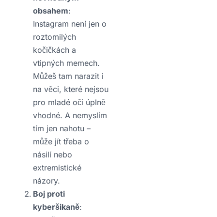
obsahem
:
Instagram není jen o
roztomilých
kočičkách a
vtipných memech.
Můžeš tam narazit i
na věci, které nejsou
pro mladé oči úplně
vhodné. A nemyslím
tím jen nahotu –
může jít třeba o
násilí nebo
extremistické
názory.
Boj proti
kyberšikaně
: