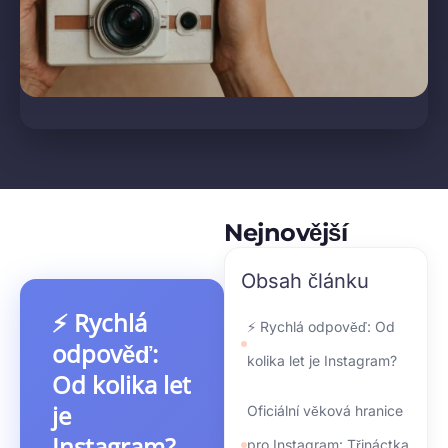
Nejnovější
Obsah článku
⚡ Rychlá
⚡ Rychlá odpověď: Od
odpověď:
kolika let je Instagram?
Od kolika let
je
Oficiální věková hranice
Instagram?
pro Instagram: Třináctka