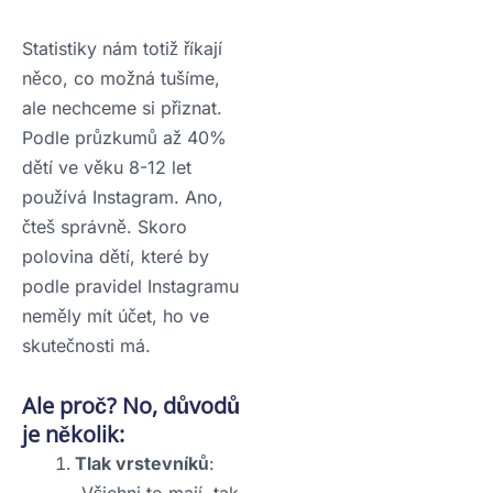
Statistiky nám totiž říkají
něco, co možná tušíme,
ale nechceme si přiznat.
Podle průzkumů až 40%
dětí ve věku 8-12 let
používá Instagram. Ano,
čteš správně. Skoro
polovina dětí, které by
podle pravidel Instagramu
neměly mít účet, ho ve
skutečnosti má.
Ale proč? No, důvodů
je několik:
Tlak vrstevníků
:
„Všichni to mají, tak