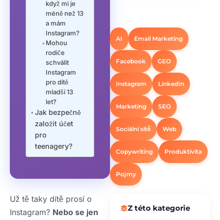
když mi je
méně než 13
a mám
Instagram?
AI
Email Marketing
Mohou
rodiče
Facebook
GEO
schválit
Instagram
pro dítě
Instagram
LinkedIn
mladší 13
let?
Marketing
SEO
Jak bezpečně
založit účet
Sociální sítě
Web
pro
teenagery?
Copywriting
Produktivita
Pojmy
Už tě taky dítě prosí o
Z této kategorie
Instagram?
Nebo se jen