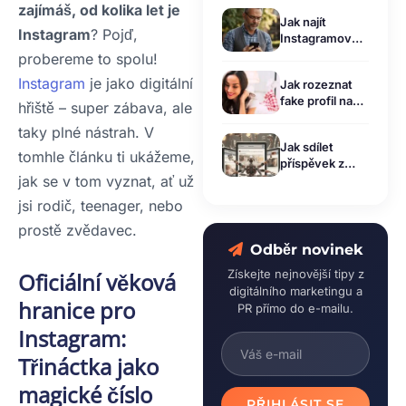
zajímáš, od kolika let je
Jak najít
Instagram
? Pojď,
Instagramový
účet podle
probereme to spolu!
telefonního
Instagram
je jako digitální
Jak rozeznat
čísla (a neztratit
fake profil na
při tom nervy)
hřiště – super zábava, ale
Instagramu?
taky plné nástrah. V
Praktické tipy a
Jak sdílet
triky
tomhle článku ti ukážeme,
příspěvek z
jak se v tom vyznat, ať už
Facebooku na
Instagram: 3
jsi rodič, teenager, nebo
způsoby
prostě zvědavec.
(Návod 2026)
Odběr novinek
Získejte nejnovější tipy z
Oficiální věková
digitálního marketingu a
hranice pro
PR přímo do e-mailu.
Instagram:
Třináctka jako
magické číslo
PŘIHLÁSIT SE