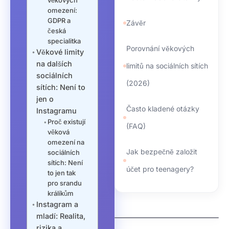
věkových
omezení:
GDPR a
Závěr
česká
specialitka
Porovnání věkových
Věkové limity
na dalších
limitů na sociálních sítích
sociálních
(2026)
sítích: Není to
jen o
Často kladené otázky
Instagramu
Proč existují
(FAQ)
věková
omezení na
Jak bezpečně založit
sociálních
sítích: Není
účet pro teenagery?
to jen tak
pro srandu
králíkům
Instagram a
kdo spravuje domeny
mladí: Realita,
jak zaregistrovat
rizika a