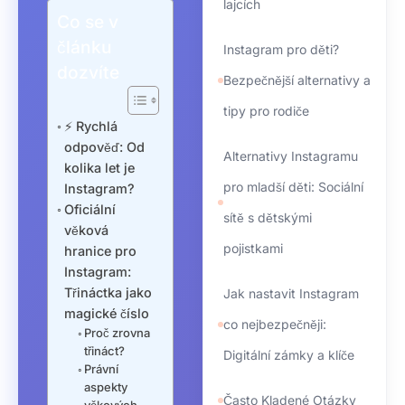
lajcích
Co se v
článku
Instagram pro děti?
dozvíte
Bezpečnější alternativy a
tipy pro rodiče
⚡ Rychlá
odpověď: Od
Alternativy Instagramu
kolika let je
pro mladší děti: Sociální
Instagram?
Oficiální
sítě s dětskými
věková
pojistkami
hranice pro
Instagram:
Třináctka jako
Jak nastavit Instagram
magické číslo
co nejbezpečněji:
Proč zrovna
třináct?
Digitální zámky a klíče
Právní
aspekty
Často Kladené Otázky