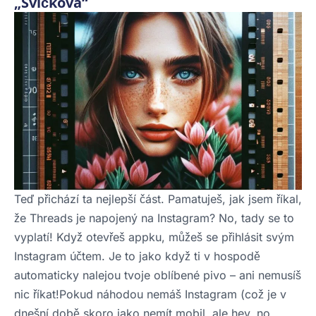
„Svíčková“
Teď přichází ta nejlepší část. Pamatuješ, jak jsem říkal,
že Threads je napojený na Instagram? No, tady se to
vyplatí! Když otevřeš appku, můžeš se přihlásit svým
Instagram účtem. Je to jako když ti v hospodě
automaticky nalejou tvoje oblíbené pivo – ani nemusíš
nic říkat!Pokud náhodou nemáš Instagram (což je v
dnešní době skoro jako nemít mobil, ale hey, no