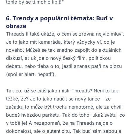
tohle by se ti mohlo líbit!“
6. Trendy a populární témata: Buď v
obraze
Threads ti také ukáže, o čem se zrovna nejvíc mluví.
Je to jako mít kamaráda, který vždycky ví, co je
nového. Můžeš se tak snadno zapojit do aktuálních
diskuzí, ať už jde o nový český film, politickou
debatu, nebo třeba o to, jestli ananas patří na pizzu
(spoiler alert: nepatří).
Tak co, už se cítíš jako mistr Threads? Není to tak
těžké, že? Je to jako naučit se nový tanec – ze
začátku to může být trochu nemotorné, ale za chvíli
budeš hvězdou parketu. Tak do toho, ukaž světu, co
v tobě je! A nezapomeň, že na Threads nejde o
dokonalost, ale o autenticitu. Tak buď sám sebou a