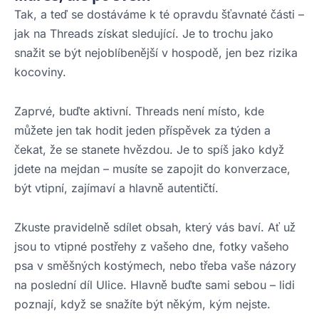
Tak, a teď se dostáváme k té opravdu šťavnaté části –
jak na Threads získat sledující. Je to trochu jako
snažit se být nejoblíbenější v hospodě, jen bez rizika
kocoviny.
Zaprvé, buďte aktivní. Threads není místo, kde
můžete jen tak hodit jeden příspěvek za týden a
čekat, že se stanete hvězdou. Je to spíš jako když
jdete na mejdan – musíte se zapojit do konverzace,
být vtipní, zajímaví a hlavně autentičtí.
Zkuste pravidelně sdílet obsah, který vás baví. Ať už
jsou to vtipné postřehy z vašeho dne, fotky vašeho
psa v směšných kostýmech, nebo třeba vaše názory
na poslední díl Ulice. Hlavně buďte sami sebou – lidi
poznají, když se snažíte být někým, kým nejste.