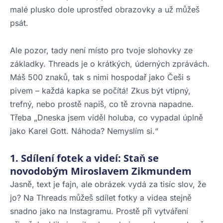
malé plusko dole uprostřed obrazovky a už můžeš
psát.
Ale pozor, tady není místo pro tvoje slohovky ze
základky. Threads je o krátkých, úderných zprávách.
Máš 500 znaků, tak s nimi hospodař jako Češi s
pivem – každá kapka se počítá! Zkus být vtipný,
trefný, nebo prostě napiš, co tě zrovna napadne.
Třeba „Dneska jsem viděl holuba, co vypadal úplně
jako Karel Gott. Náhoda? Nemyslím si.“
1. Sdílení fotek a videí: Staň se
novodobým Miroslavem Zikmundem
Jasně, text je fajn, ale obrázek vydá za tisíc slov, že
jo? Na Threads můžeš sdílet fotky a videa stejně
snadno jako na Instagramu. Prostě při vytváření