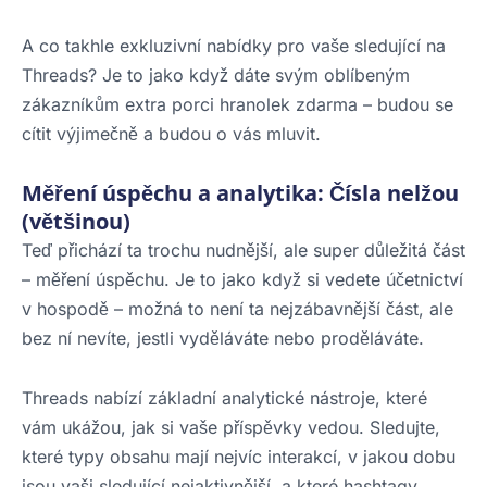
A co takhle exkluzivní nabídky pro vaše sledující na
Threads? Je to jako když dáte svým oblíbeným
zákazníkům extra porci hranolek zdarma – budou se
cítit výjimečně a budou o vás mluvit.
Měření úspěchu a analytika: Čísla nelžou
(většinou)
Teď přichází ta trochu nudnější, ale super důležitá část
– měření úspěchu. Je to jako když si vedete účetnictví
v hospodě – možná to není ta nejzábavnější část, ale
bez ní nevíte, jestli vyděláváte nebo proděláváte.
Threads nabízí základní analytické nástroje, které
vám ukážou, jak si vaše příspěvky vedou. Sledujte,
které typy obsahu mají nejvíc interakcí, v jakou dobu
jsou vaši sledující nejaktivnější, a které hashtagy