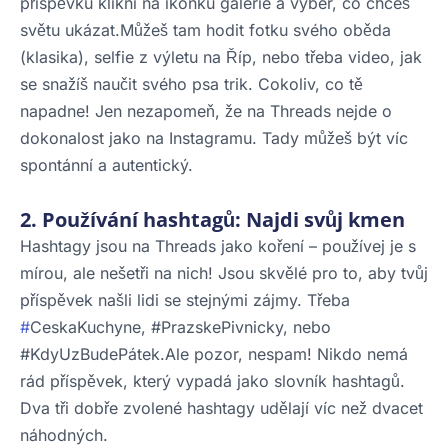
příspěvku klikni na ikonku galerie a vyber, co chceš
světu ukázat.Můžeš tam hodit fotku svého oběda
(klasika), selfie z výletu na Říp, nebo třeba video, jak
se snažíš naučit svého psa trik. Cokoliv, co tě
napadne! Jen nezapomeň, že na Threads nejde o
dokonalost jako na Instagramu. Tady můžeš být víc
spontánní a autentický.
2. Používání hashtagů: Najdi svůj kmen
Hashtagy jsou na Threads jako koření – používej je s
mírou, ale nešetři na nich! Jsou skvělé pro to, aby tvůj
příspěvek našli lidi se stejnými zájmy. Třeba
#
CeskaKuchyne, #PrazskePivnicky, nebo
#KdyUzBudePátek.Ale pozor, nespam! Nikdo nemá
rád příspěvek, který vypadá jako slovník hashtagů.
Dva tři dobře zvolené hashtagy udělají víc než dvacet
náhodných.