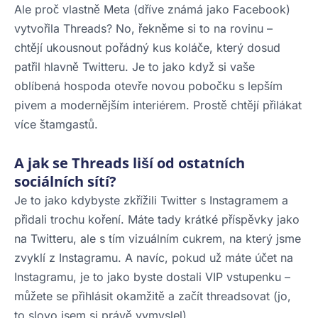
Ale proč vlastně Meta (dříve známá jako Facebook)
vytvořila Threads? No, řekněme si to na rovinu –
chtějí ukousnout pořádný kus koláče, který dosud
patřil hlavně Twitteru. Je to jako když si vaše
oblíbená hospoda otevře novou pobočku s lepším
pivem a modernějším interiérem. Prostě chtějí přilákat
více štamgastů.
A jak se Threads liší od ostatních
sociálních sítí?
Je to jako kdybyste zkřížili Twitter s Instagramem a
přidali trochu koření. Máte tady krátké příspěvky jako
na Twitteru, ale s tím vizuálním cukrem, na který jsme
zvyklí z Instagramu. A navíc, pokud už máte účet na
Instagramu, je to jako byste dostali VIP vstupenku –
můžete se přihlásit okamžitě a začít threadsovat (jo,
to slovo jsem si právě vymyslel).