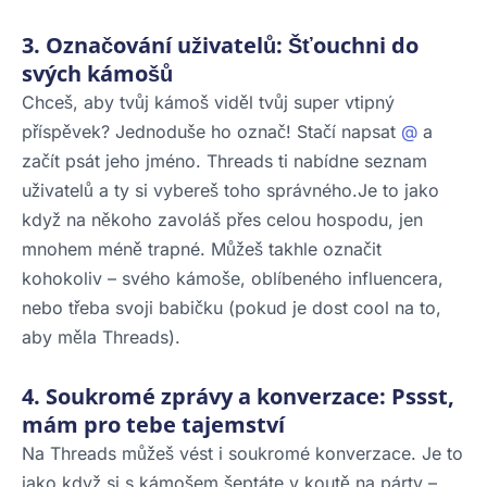
3. Označování uživatelů: Šťouchni do
svých kámošů
Chceš, aby tvůj kámoš viděl tvůj super vtipný
příspěvek? Jednoduše ho označ! Stačí napsat
@
a
začít psát jeho jméno. Threads ti nabídne seznam
uživatelů a ty si vybereš toho správného.Je to jako
když na někoho zavoláš přes celou hospodu, jen
mnohem méně trapné. Můžeš takhle označit
kohokoliv – svého kámoše, oblíbeného influencera,
nebo třeba svoji babičku (pokud je dost cool na to,
aby měla Threads).
4. Soukromé zprávy a konverzace: Pssst,
mám pro tebe tajemství
Na Threads můžeš vést i soukromé konverzace. Je to
jako když si s kámošem šeptáte v koutě na párty –