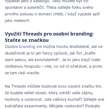
vypadat jako z katalogu. Tady můžete být víc
spontánní a autentičtí. Třeba sdílejte fotku svého
prvního pokusu o domácí chléb, i když vypadá spíš
jako meteorit.
Využití Threads pro osobní branding:
Staňte se značkou
Osobní
branding
zní možná trochu strašidelně, ale ve
skutečnosti je to jen fancy způsob, jak říct „buďte
sami sebou, ale konzistentně“. Je to jako když máte
oblíbenou hospodu – víte, co od ní očekávat, a proto
se tam rádi vracíte.
Na Threads můžete budovat svou osobní značku tím,
že budete sdílet obsah, který odráží vaše zájmy,
hodnoty a osobnost. Jste vášnivý kuchař? Sdílejte své
kulinářské experimenty. Milujete cestování? Postujte