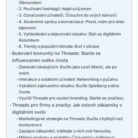
Zikmundem
2. Používání hashtagů: Najdi svůj kmen
3. Označování uživatelů: Šťouchni do svých kámošů
4. Soukromé zprávy a konverzace: Pssst, mám pro tebe
tajemství
5. Vyhledávání a objevování obsahu: Staň se digitálním
Kolumbem
6. Trendy a populární témata: Buď v obraze
Budování komunity na Threads: Staňte se
influencerem svého života
Získávání sledujících: Buďte jako Leoš Mareš, ale po
svém
Interakce s ostatními uživateli: Networking v pyžamu
Vytváření zajímavého obsahu: Buďte Spielberg svého
života
Využití Threads pro osobní branding: Staňte se značkou
Threads pro firmy a značky: Jak oslovit zákazníky v
digitálním světě
Marketingové strategie na Threads: Buďte chytřejší než
konkurence
Zapojení zákazníků: Udělejte z nich své fanoušky
Měření úspěchu a analytika: Čísla nelžou (většinou)