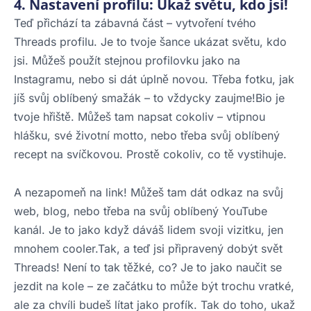
4. Nastavení profilu: Ukaž světu, kdo jsi!
Teď přichází ta zábavná část – vytvoření tvého
Threads profilu. Je to tvoje šance ukázat světu, kdo
jsi. Můžeš použít stejnou profilovku jako na
Instagramu, nebo si dát úplně novou. Třeba fotku, jak
jíš svůj oblíbený smažák – to vždycky zaujme!Bio je
tvoje hřiště. Můžeš tam napsat cokoliv – vtipnou
hlášku, své životní motto, nebo třeba svůj oblíbený
recept na svíčkovou. Prostě cokoliv, co tě vystihuje.
A nezapomeň na link! Můžeš tam dát odkaz na svůj
web, blog, nebo třeba na svůj oblíbený YouTube
kanál. Je to jako když dáváš lidem svoji vizitku, jen
mnohem cooler.Tak, a teď jsi připravený dobýt svět
Threads! Není to tak těžké, co? Je to jako naučit se
jezdit na kole – ze začátku to může být trochu vratké,
ale za chvíli budeš lítat jako profík. Tak do toho, ukaž