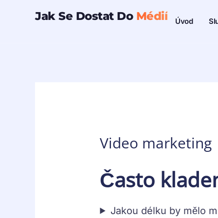
Přeskočit
Jak Se Dostat Do
Médií
Sl
Úvod
na
obsah
Video marketing
Často klade
Jakou délku by mělo mí