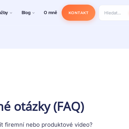
užby
Blog
O mně
KONTAKT
né otázky (FAQ)
t firemní nebo produktové video?