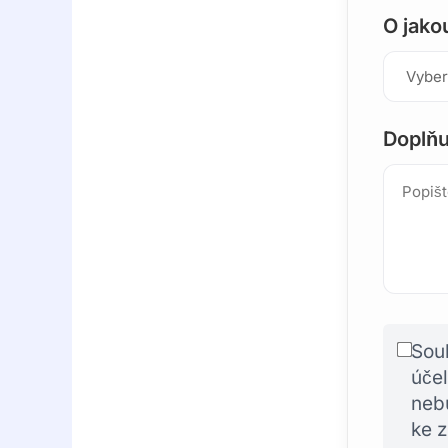
O jako
Doplňu
Sou
účel
neb
ke 