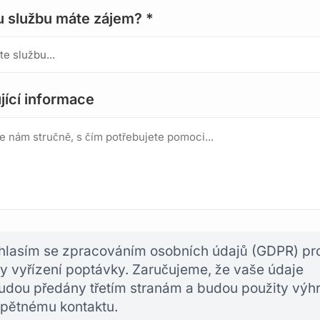
u službu máte zájem? *
jící informace
hlasím se zpracováním osobních údajů (GDPR) pr
y vyřízení poptávky. Zaručujeme, že vaše údaje
udou předány třetím stranám a budou použity výh
zpětnému kontaktu.