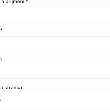
a příjmení *
 *
n
á stránka