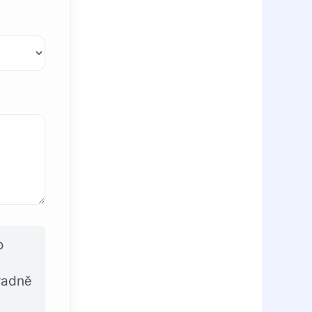
o
radně