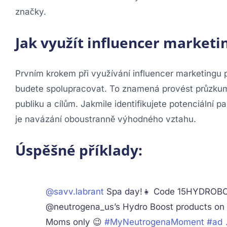
značky.
Jak využít influencer marketi
Prvním krokem při využívání influencer marketingu p
budete spolupracovat. To znamená provést průzkum p
publiku a cílům. Jakmile identifikujete potenciální 
je navázání oboustranně výhodného vztahu.
Úspěšné příklady:
@savv.labrant
Spa day!👧 Code 15HYDROBO
@neutrogena_us’s Hydro Boost products on
Moms only 😉
#MyNeutrogenaMoment
#ad