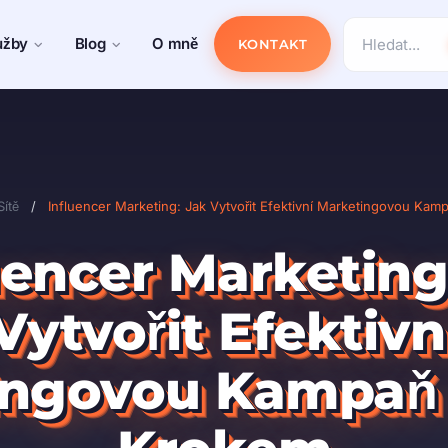
užby
Blog
O mně
KONTAKT
Sítě
/
Influencer Marketing: Jak Vytvořit Efektivní Marketingovou Ka
uencer Marketing
Vytvořit Efektivn
ingovou Kampaň 