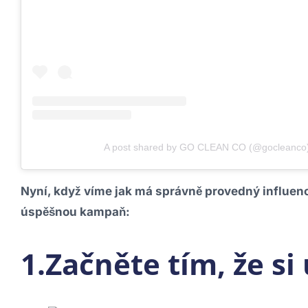
A post shared by GO CLEAN CO (@gocleanco
Nyní, když víme jak má správně provedný influenc
úspěšnou kampaň:
1.Začněte tím, že si 