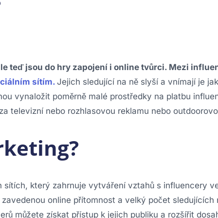
?
 ale teď jsou do hry zapojení i online tvůrci. Mezi influe
ciálním sítím.
Jejich sledující na ně slyší a vnímají je ja
ou vynaložit poměrně malé prostředky na platbu influe
za televizní nebo rozhlasovou reklamu nebo outdoorovo
rketing?
h sítích, který zahrnuje vytváření vztahů s influencery 
jí zavedenou online přítomnost a velký počet sledujících
erů můžete získat přístup k jejich publiku a rozšířit dosa