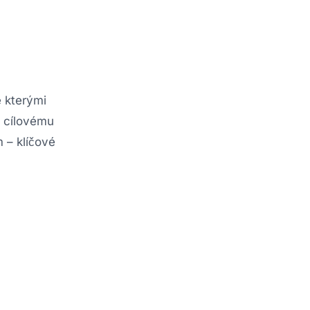
e kterými
u cílovému
m – klíčové