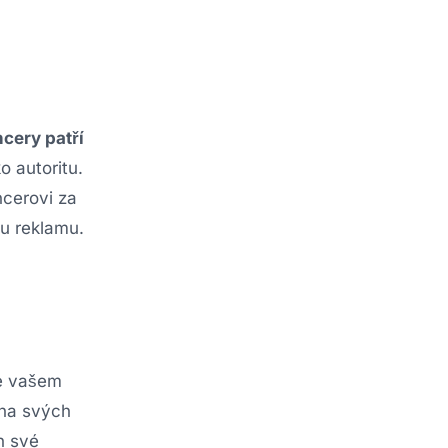
ncery patří
ko autoritu.
ncerovi za
u reklamu.
ve vašem
 na svých
h své