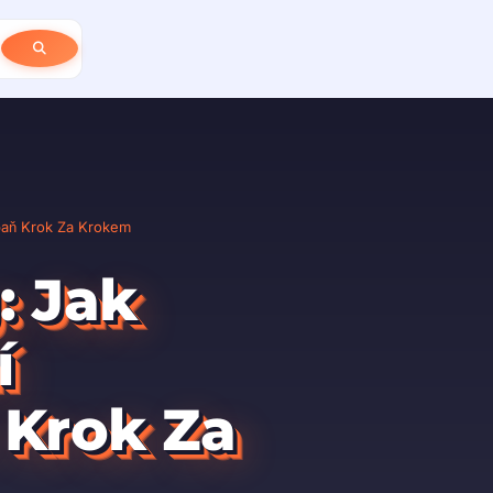
mpaň Krok Za Krokem
: Jak
í
Krok Za