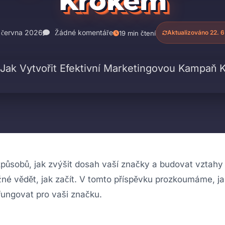
Krokem
 června 2026
Žádné komentáře
Aktualizováno 22. 6
19 min čtení
 způsobů, jak zvýšit dosah vaší značky a budovat vztahy
tížné vědět, jak začít. V tomto příspěvku prozkoumáme, j
 fungovat pro vaši značku.