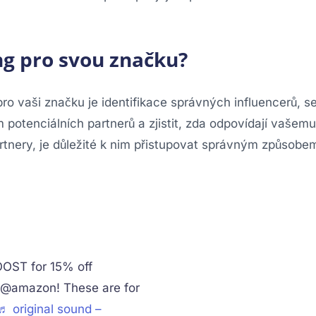
ng pro svou značku?
ro vaši značku je identifikace správných influencerů, s
otenciálních partnerů a zjistit, zda odpovídají vašem
partnery, je důležité k nim přistupovat správným způsobe
OST for 15% off
 @amazon! These are for
♬ original sound –