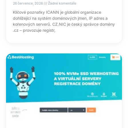
26 července, 2026
Žádné komentáře
Klíčové poznatky ICANN je globální organizace
dohlížející na systém doménových jmen, IP adres a
kořenových serverů. CZ.NIC je český správce domény
.cz – provozuje registr,