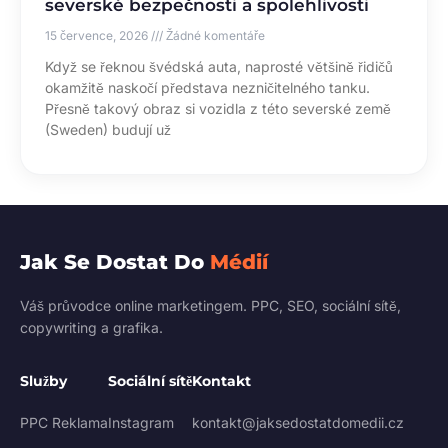
severské bezpečnosti a spolehlivosti
15 července, 2026
Žádné komentáře
Když se řeknou švédská auta, naprosté většině řidičů
okamžitě naskočí představa nezničitelného tanku.
Přesně takový obraz si vozidla z této severské země
(Sweden) budují už
Jak Se Dostat Do
Médií
Váš průvodce online marketingem. PPC, SEO, sociální sítě,
copywriting a grafika.
Služby
Sociální sítě
Kontakt
PPC Reklama
Instagram
kontakt@jaksedostatdomedii.cz