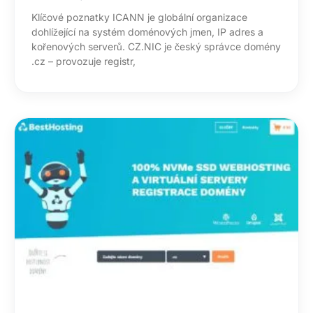
Klíčové poznatky ICANN je globální organizace
dohlížející na systém doménových jmen, IP adres a
kořenových serverů. CZ.NIC je český správce domény
.cz – provozuje registr,