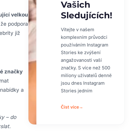
Vašich
Sledujících!
jící velkou
že podpora
Vítejte v našem
brity již
komplexním průvodci
používáním Instagram
Stories ke zvýšení
angažovanosti vaší
značky. S více než 500
eré značky
miliony uživatelů denně
émat
jsou dnes Instagram
 nabídky a
Stories jedním
Číst více
→
ky – do
slat.