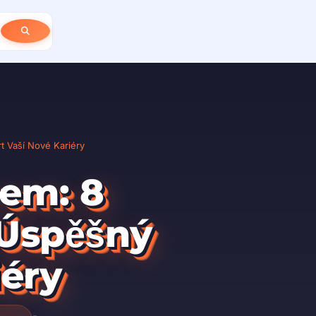
t Vaší Nové Kariéry
rem: 8
 Úspěšný
iéry