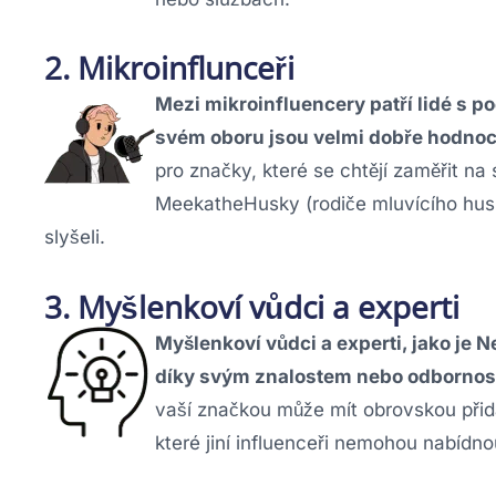
2. Mikroinflunceři
Mezi mikroinfluencery patří lidé s po
svém oboru jsou velmi dobře hodnoc
pro značky, které se chtějí zaměřit na
MeekatheHusky (rodiče mluvícího husky
slyšeli.
3. Myšlenkoví vůdci a experti
Myšlenkoví vůdci a experti, jako je N
díky svým znalostem nebo odbornost
vaší značkou může mít obrovskou při
které jiní influenceři nemohou nabídn