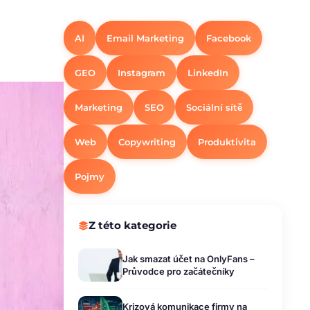
AI
Email Marketing
Facebook
GEO
Instagram
LinkedIn
Marketing
SEO
Sociální sítě
Web
Copywriting
Produktivita
Pojmy
Z této kategorie
Jak smazat účet na OnlyFans –
Průvodce pro začátečníky
Krizová komunikace firmy na