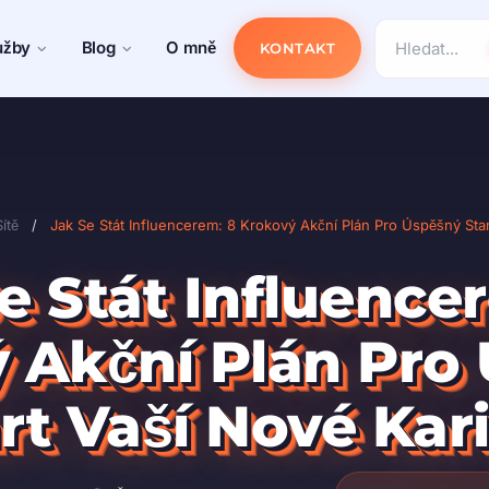
užby
Blog
O mně
KONTAKT
Sítě
/
Jak Se Stát Influencerem: 8 Krokový Akční Plán Pro Úspěšný Star
e Stát Influence
 Akční Plán Pro
rt Vaší Nové Kar