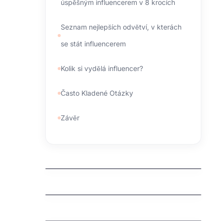
úspěšným influencerem v 8 krocích
Seznam nejlepších odvětví, v kterách
se stát influencerem
Kolik si vydělá influencer?
Často Kladené Otázky
Závěr
kdo spravuje domeny
jak zaregistrovat domenu cz
jak vyhrat penize zdarma