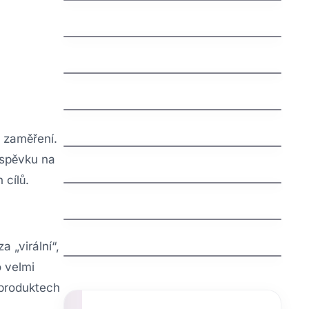
jak vydelat penize na mobilu
jak vybrat nazev domeny
Švédská auta: Fascinující příběh
severské bezpečnosti a spolehlivosti
jak nastavit email na vlastni domene
a zaměření.
íspěvku na
jak funguje dns
 cílů.
Understanding an Extra Tooth
Behind Front Teeth (Mesiodens)
Why Are My Teeth Falling Out?
Causes, Treatments, and Prevention
 „virální“,
o velmi
 produktech