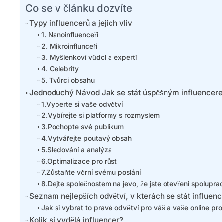
Co se v článku dozvíte
Typy influencerů a jejich vliv
1. Nanoinfluenceři
2. Mikroinflunceři
3. Myšlenkoví vůdci a experti
4. Celebrity
5. Tvůrci obsahu
Jednoduchý Návod Jak se stát úspěšným influencere
1.Vyberte si vaše odvětví
2.Vybírejte si platformy s rozmyslem
3.Pochopte své publikum
4.Vytvářejte poutavý obsah
5.Sledování a analýza
6.Optimalizace pro růst
7.Zůstaňte věrní svému poslání
8.Dejte společnostem na jevo, že jste otevřeni spolupra
Seznam nejlepších odvětví, v kterách se stát influen
Jak si vybrat to pravé odvětví pro váš a vaše online prof
Kolik si vydělá influencer?