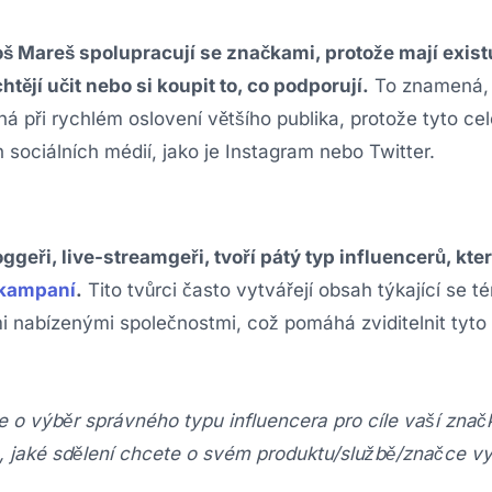
oš Mareš spolupracují se značkami, protože mají existu
tějí učit nebo si koupit to, co podporují.
To znamená, 
á při rychlém oslovení většího publika, protože tyto cele
h sociálních médií, jako je Instagram nebo Twitter.
oggeři, live-streamgeři, tvoří pátý typ influencerů, kt
 kampaní
.
Tito tvůrci často vytvářejí obsah týkající se t
i nabízenými společnostmi, což pomáhá zviditelnit tyto
de o výběr správného typu influencera pro cíle vaší znač
m, jaké sdělení chcete o svém produktu/službě/značce vy