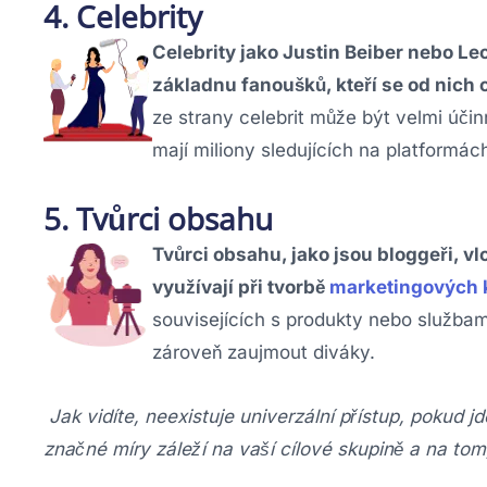
4. Celebrity
Celebrity jako Justin Beiber nebo Le
základnu fanoušků, kteří se od nich ch
ze strany celebrit může být velmi účinn
mají miliony sledujících na platformác
5. Tvůrci obsahu
Tvůrci obsahu, jako jsou bloggeři, vl
využívají při tvorbě
marketingových
souvisejících s produkty nebo službam
zároveň zaujmout diváky.
Jak vidíte, neexistuje univerzální přístup, pokud j
značné míry záleží na vaší cílové skupině a na to