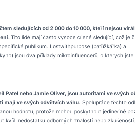
čtem sledujících od 2 000 do 10 000, kteří nejsou viráln
eni.
Tito lidé mají často vysoce cílené sledující, což je č
 specifické publikum. Lostwithpurpose (baťůžkářka) a
ho) jsou dva příklady mikroinfluencerů, o kterých jste
eil Patel nebo Jamie Oliver, jsou autoritami ve svých 
i mají ve svých odvětvích váhu.
Spolupráce těchto od
danou hodnotu, protože mohou poskytnout jedinečné po
out kvůli nedostatku odborných znalostí nebo zkušeností