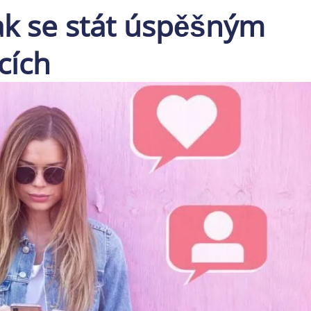
k se stát úspěšným
cích