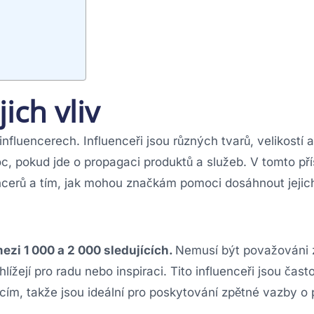
ich vliv
nfluencerech. Influenceři jsou různých tvarů, velikostí 
oc, pokud jde o propagaci produktů a služeb. V tomto př
cerů a tím, jak mohou značkám pomoci dosáhnout jejich
mezi 1 000 a 2 000 sledujících.
Nemusí být považováni za
hlížejí pro radu nebo inspiraci. Tito influenceři jsou čast
cím, takže jsou ideální pro poskytování zpětné vazby o