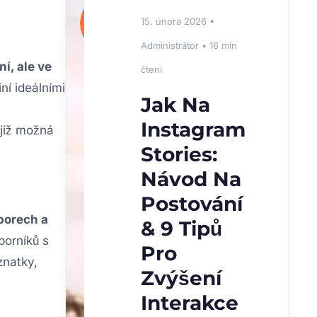
⭐
15. února 2026 •
DOPORUČUJEME
Administrátor • 16 min
í, ale ve
čtení
iní ideálními
Jak Na
Instagram
 již možná
Stories:
Návod Na
Postování
oborech a
& 9 Tipů
borníků s
Pro
znatky,
Zvýšení
.
Interakce