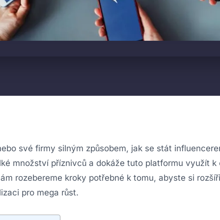
e nebo své firmy silným způsobem, jak se stát influencer
lké množství příznivců a dokáže tuto platformu využít k 
vám rozebereme kroky potřebné k tomu, abyste si rozšíři
alizaci pro mega růst.