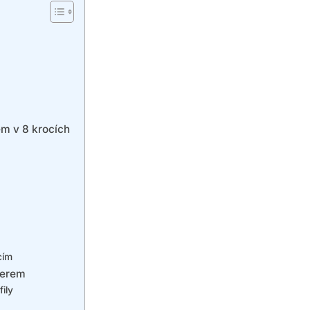
m v 8 krocích
cím
cerem
ily