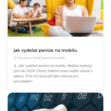
jak vydelat penize na mobilu
20 července, 2026
Žádné komentáře
📱 Jak vydělat peníze na mobilu: Reálné metody
pro rok 2026 Chytrý telefon dnes nosíte všude s
sebou. Proč ho nevyužít jako nástroj pro
přivýdělek?