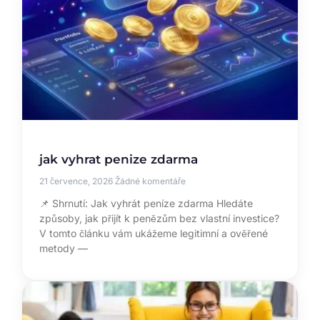
jak vyhrat penize zdarma
21 července, 2026
Žádné komentáře
📌 Shrnutí: Jak vyhrát peníze zdarma Hledáte
způsoby, jak přijít k penězům bez vlastní investice?
V tomto článku vám ukážeme legitimní a ověřené
metody —