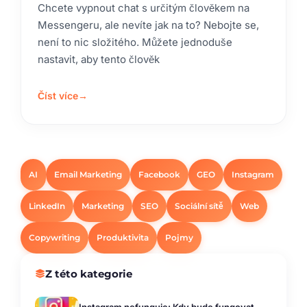
Chcete vypnout chat s určitým člověkem na
Messengeru, ale nevíte jak na to? Nebojte se,
není to nic složitého. Můžete jednoduše
nastavit, aby tento člověk
Číst více
→
AI
Email Marketing
Facebook
GEO
Instagram
LinkedIn
Marketing
SEO
Sociální sítě
Web
Copywriting
Produktivita
Pojmy
Z této kategorie
Instagram nefunguje: Kdy bude fungovat