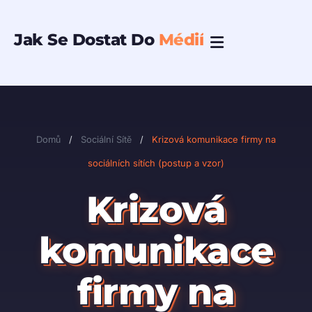
Přeskočit
na
Jak Se Dostat Do
Médií
obsah
Domů
/
Sociální Sítě
/
Krizová komunikace firmy na
sociálních sítích (postup a vzor)
Krizová
komunikace
firmy na