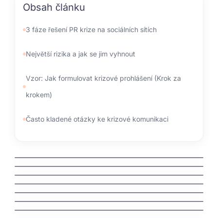
Obsah článku
3 fáze řešení PR krize na sociálních sítích
Největší rizika a jak se jim vyhnout
Vzor: Jak formulovat krizové prohlášení (Krok za
krokem)
Často kladené otázky ke krizové komunikaci
kdo spravuje domeny
jak zaregistrovat domenu cz
jak vyhrat penize zdarma
jak vydelat penize na mobilu
jak vybrat nazev domeny
Švédská auta: Fascinující příběh severské
bezpečnosti a spolehlivosti
jak nastavit email na vlastni domene
jak funguje dns
Understanding an Extra Tooth Behind Front
Teeth (Mesiodens)
Why Are My Teeth Falling Out? Causes,