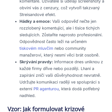
komentáře. Uživatelé si udělají screenshoty a
obviní vás z cenzury, což vytvoří takzvaný
Streisandové efekt.
Hádky a emoce:
Vaši odpověď nečte jen
rozzlobený komentující, ale i tisíce tichých
sledujících. Zůstaňte naprosto profesionální.
Odpovědnost často leží na určeném
tiskovém mluvčím
nebo community
manažerovi, který nesmí věci brát osobně.
Skrývání pravdy:
Informace dnes uniknou z
každé firmy dříve nebo později. Lhaní a
zapírání zničí vaši důvěryhodnost nevratně.
Udržujte komunikaci raději ve spolupráci s
externí
PR agenturou
, která dodá potřebný
nadhled.
Vzor: Jak formulovat krizové