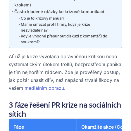
krokem)
Často kladené otázky ke krizové komunikaci
Co je to krizový manuál?
Máme smazat profil firmy, když je krize
nezvladatelná?
Kdy je vhodné přesunout diskuzi z komentářů do
soukromí?
Ať už je krize vyvolána oprávněnou kritikou nebo
systematickým útokem trollů, bezprostřední panika
je tím nejhorším rádcem. Zde je prověřený postup,
jak požár uhasit dřív, než napáchá trvalé škody na
vašem
mediálním obrazu
.
3 fáze řešení PR krize na sociálních
sítích
Fáze
Okamžité akce (Co mus