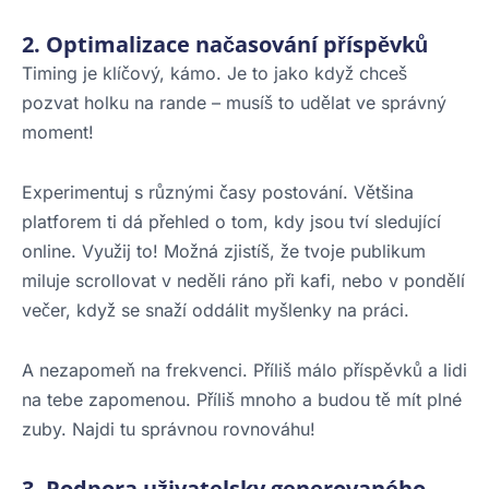
2. Optimalizace načasování příspěvků
Timing je klíčový, kámo. Je to jako když chceš
pozvat holku na rande – musíš to udělat ve správný
moment!
Experimentuj s různými časy postování. Většina
platforem ti dá přehled o tom, kdy jsou tví sledující
online. Využij to! Možná zjistíš, že tvoje publikum
miluje scrollovat v neděli ráno při kafi, nebo v pondělí
večer, když se snaží oddálit myšlenky na práci.
A nezapomeň na frekvenci. Příliš málo příspěvků a lidi
na tebe zapomenou. Příliš mnoho a budou tě mít plné
zuby. Najdi tu správnou rovnováhu!
3. Podpora uživatelsky generovaného