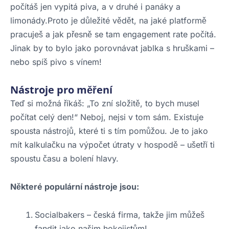
počítáš jen vypitá piva, a v druhé i panáky a
limonády.Proto je důležité vědět, na jaké platformě
pracuješ a jak přesně se tam engagement rate počítá.
Jinak by to bylo jako porovnávat jablka s hruškami –
nebo spíš pivo s vínem!
Nástroje pro měření
Teď si možná říkáš: „To zní složitě, to bych musel
počítat celý den!“ Neboj, nejsi v tom sám. Existuje
spousta nástrojů, které ti s tím pomůžou. Je to jako
mít kalkulačku na výpočet útraty v hospodě – ušetří ti
spoustu času a bolení hlavy.
Některé populární nástroje jsou:
Socialbakers – česká firma, takže jim můžeš
fandit jako našim hokejistům!