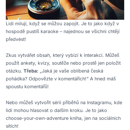
Lidi milují, když se můžou zapojit. Je to jako když v
hospodě pustíš karaoke – najednou se všichni chtějí
předvést!
Zkus vytvářet obsah, který vybízí k interakci. Můžeš
použít ankety, kvízy, soutěže nebo prostě jen položit
otázku.
Třeba:
„Jaká je vaše oblíbená česká
pohádka? Odpovězte v komentářích!“ A hned máš
spoustu komentářů!
Nebo můžeš vytvořit sérii příběhů na Instagramu, kde
lidi mohou hlasovat o dalším kroku. Je to jako
choose-your-own-adventure kniha, jen na sociálních
sítích!