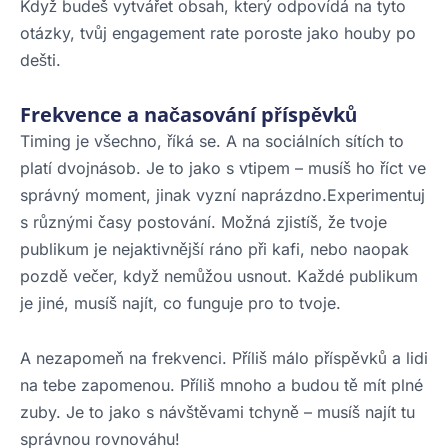
Když budeš vytvářet obsah, který odpovídá na tyto
otázky, tvůj engagement rate poroste jako houby po
dešti.
Frekvence a načasování příspěvků
Timing je všechno, říká se. A na sociálních sítích to
platí dvojnásob. Je to jako s vtipem – musíš ho říct ve
správný moment, jinak vyzní naprázdno.Experimentuj
s různými časy postování. Možná zjistíš, že tvoje
publikum je nejaktivnější ráno při kafi, nebo naopak
pozdě večer, když nemůžou usnout. Každé publikum
je jiné, musíš najít, co funguje pro to tvoje.
A nezapomeň na frekvenci. Příliš málo příspěvků a lidi
na tebe zapomenou. Příliš mnoho a budou tě mít plné
zuby. Je to jako s návštěvami tchyně – musíš najít tu
správnou rovnováhu!