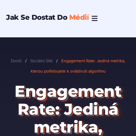
Přeskočit
na
Jak Se Dostat Do
Médií
obsah
Domů
/
Sociální Sítě
/
Engagement Rate: Jediná metrika,
kterou potřebujete k ovládnutí algoritmu
Engagement
Rate: Jediná
metrika,