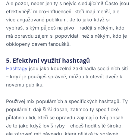
Ale pozor, neber jen ty s nejvíc sledujícími! Často jsou
efektivnější micro-influenceři, kteří mají menší, ale
více angažované publikum. Je to jako když si
vybíráš, s kým půjdeš na pivo – raději s někým, kdo
má opravdu zájem si popovídat, než s někým, kdo je
obklopený davem fanoušků.
5. Efektivní využití hashtagů
Hashtagy
jsou jako kouzelná zaklínadla sociálních sítí
– když je použiješ správně, můžou ti otevřít dveře k
novému publiku.
Používej mix populárních a specifických hashtagů. Ty
populární ti dají širší dosah, zatímco ty specifické
přitáhnou lidi, kteří se opravdu zajímají o tvůj obsah.
Je to jako když lovíš ryby – chceš hodit sítě široko,
ale zároveň mít návnadu, která přiláká ty správné