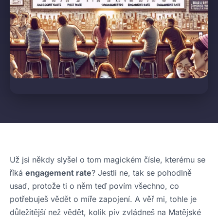
Už jsi někdy slyšel o tom magickém čísle, kterému se
říká
engagement rate
? Jestli ne, tak se pohodlně
usaď, protože ti o něm teď povím všechno, co
potřebuješ vědět o míře zapojení. A věř mi, tohle je
důležitější než vědět, kolik piv zvládneš na Matějské