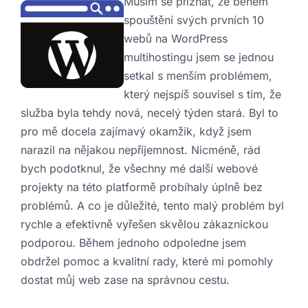
Musím se přiznat, že během
spouštění svých prvních 10
webů na WordPress
multihostingu jsem se jednou
setkal s menším problémem,
který nejspíš souvisel s tím, že
služba byla tehdy nová, necelý týden stará. Byl to
pro mě docela zajímavý okamžik, když jsem
narazil na nějakou nepříjemnost. Nicméně, rád
bych podotknul, že všechny mé další webové
projekty na této platformě probíhaly úplně bez
problémů. A co je důležité, tento malý problém byl
rychle a efektivně vyřešen skvělou zákaznickou
podporou. Během jednoho odpoledne jsem
obdržel pomoc a kvalitní rady, které mi pomohly
dostat můj web zase na správnou cestu.