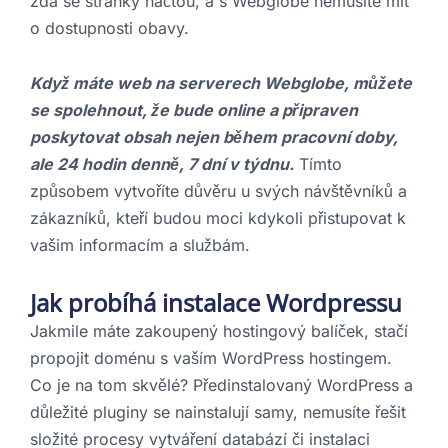
zda se stránky načtou, a s Webglobe nemusíte mít
o dostupnosti obavy.
Když máte web na serverech Webglobe, můžete
se spolehnout, že bude online a připraven
poskytovat obsah nejen během pracovní doby,
ale 24 hodin denně, 7 dní v týdnu.
Tímto
způsobem vytvoříte důvěru u svých návštěvníků a
zákazníků, kteří budou moci kdykoli přistupovat k
vašim informacím a službám.
Jak probíhá instalace Wordpressu
Jakmile máte zakoupený hostingový balíček, stačí
propojit doménu s vaším WordPress hostingem.
Co je na tom skvělé? Předinstalovaný WordPress a
důležité pluginy se nainstalují samy, nemusíte řešit
složité procesy vytváření databází či instalaci