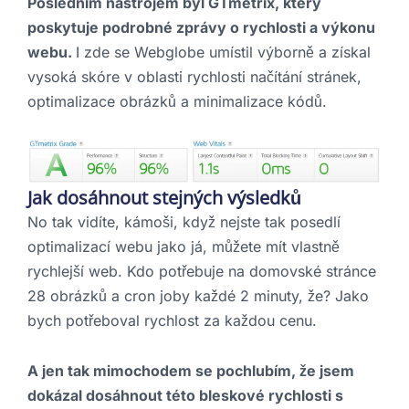
Posledním nástrojem byl GTmetrix, který
poskytuje podrobné zprávy o rychlosti a výkonu
webu.
I zde se Webglobe umístil výborně a získal
vysoká skóre v oblasti rychlosti načítání stránek,
optimalizace obrázků a minimalizace kódů.
Jak dosáhnout stejných výsledků
No tak vidíte, kámoši, když nejste tak posedlí
optimalizací webu jako já, můžete mít vlastně
rychlejší web. Kdo potřebuje na domovské stránce
28 obrázků a cron joby každé 2 minuty, že? Jako
bych potřeboval rychlost za každou cenu.
A jen tak mimochodem se pochlubím, že jsem
dokázal dosáhnout této bleskové rychlosti s