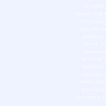
do médií)
mínění. Hub 
rámci segm
toků, roli 
problémů 
rámce Zk
způsobem 
technické 
stability
výzvy pro 
měnící tech
důležitá s
korelace a u