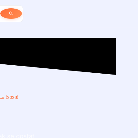
dce (2026)
ak se dostat