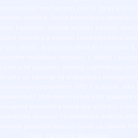
 dekonstruují mechanismy tvorby zpráv a vlivu 
Mediální studia & Teorie komunikace dekonstru
entu Facebook. Klíčové atributy zahrnují analý
precizní metodiky a význam systematického příst
v této oblasti. Analytický vhled do Facebook & 
oumáme hloubkové struktury v oblasti Faceboo
pokročilé algoritmy ovlivňují rozhodovací pro
příručky se zaměřují na energetický manageme
 v extrémních podmínkách. FAQ: Facebook Jaké j
budoucnost? Mezi hlavní výzvy patří adaptace n
nologické prostředí a integrace etických standa
ystematická analýza? Systematická analýza odha
možňuje předvídat budoucí vývoj na základě hist
Data: Facebook Marketing.