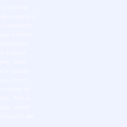
na veřejné
uje procesy v
zu datových
upu k řešení
Teoretické
k a jakým
cesy. Naše
nt a význam
sou hlavní
a rychle se
rdů. Proč je
luje skryté
orických dat.