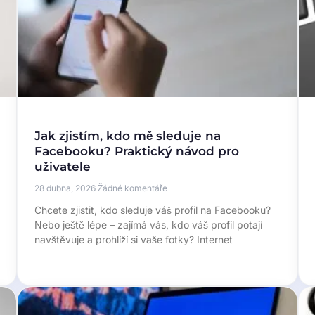
Jak zjistím, kdo mě sleduje na
Facebooku? Praktický návod pro
uživatele
28 dubna, 2026
Žádné komentáře
Chcete zjistit, kdo sleduje váš profil na Facebooku?
Nebo ještě lépe – zajímá vás, kdo váš profil potají
navštěvuje a prohlíží si vaše fotky? Internet