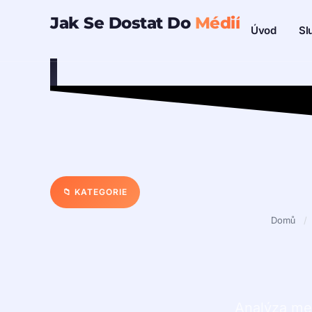
Přeskočit
Jak Se Dostat Do
Médií
Sl
Úvod
na
obsah
📁 KATEGORIE
Domů
/
Analýza med