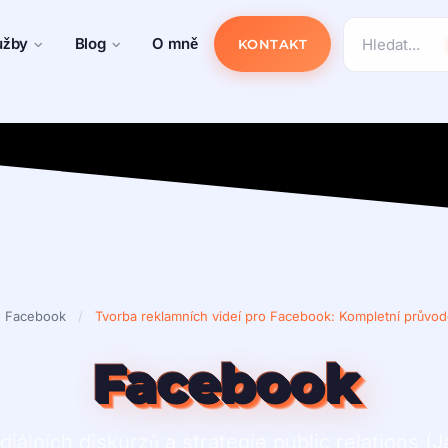
užby
Blog
O mně
KONTAKT
Facebook
/
Tvorba reklamních videí pro Facebook: Kompletní průvo
Facebook
iálních diskurzů a strategie public relations (J