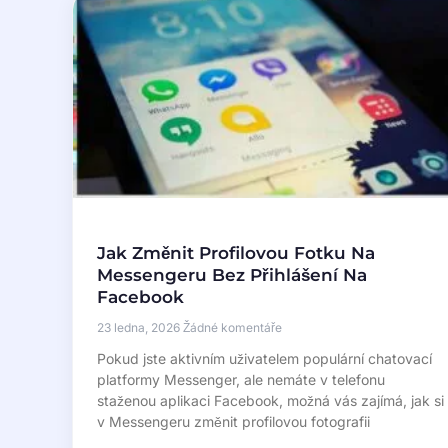
Jak Změnit Profilovou Fotku Na
Messengeru Bez Přihlášení Na
Facebook
23 ledna, 2026
Žádné komentáře
Pokud jste aktivním uživatelem populární chatovací
platformy Messenger, ale nemáte v telefonu
staženou aplikaci Facebook, možná vás zajímá, jak si
v Messengeru změnit profilovou fotografii