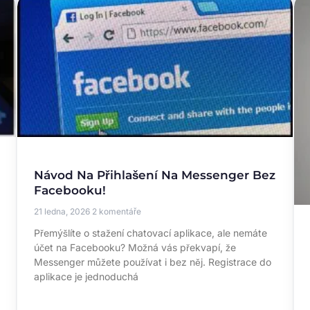
Návod Na Přihlašení Na Messenger Bez
Facebooku!
21 ledna, 2026
2 komentáře
Přemýšlíte o stažení chatovací aplikace, ale nemáte
účet na Facebooku? Možná vás překvapí, že
Messenger můžete používat i bez něj. Registrace do
aplikace je jednoduchá