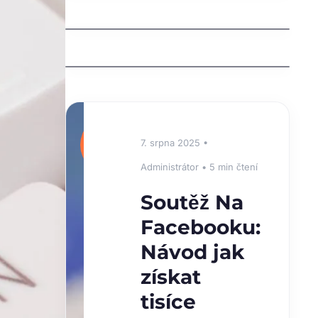
Behind Front Teeth (Mesiodens)
Why Are My Teeth Falling Out?
Causes, Treatments, and Prevention
⭐
7. srpna 2025 •
DOPORUČUJEME
Administrátor • 5 min čtení
Soutěž Na
Facebooku:
Návod jak
získat
tisíce