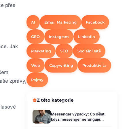
ce přes
AI
Email Marketing
Facebook
GEO
Instagram
LinkedIn
ace. Jak
Marketing
SEO
Sociální sítě
Web
Copywriting
Produktivita
ašem
Pojmy
vaše zprávy,
Z této kategorie
hlasové
Messenger výpadky: Co dělat,
když messenger nefunguje
[Návod 2026]