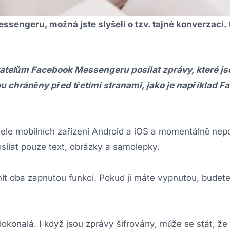
sengeru, možná jste slyšeli o tzv. tajné konverzaci.
vatelům Facebook Messengeru posílat zprávy, které js
u chráněny před třetími stranami, jako je například F
tele mobilních zařízení Android a iOS a momentálně nep
osílat pouze text, obrázky a samolepky.
ít oba zapnutou funkci. Pokud ji máte vypnutou, budete
dokonalá. I když jsou zprávy šifrovány, může se stát, že