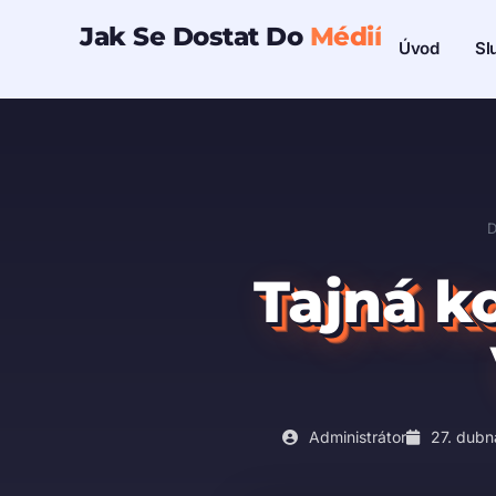
Přeskočit
Jak Se Dostat Do
Médií
Sl
Úvod
na
obsah
Tajná k
Administrátor
27. dubn