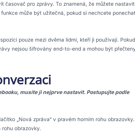
it časovač pro zprávy. To znamená, že můžete nastavit
 funkce může být užitečná, pokud si nechcete ponecha
ispozici pouze mezi dvěma lidmi, kteří ji používají. Poku
právy nejsou šifrovány end-to-end a mohou být přečten
onverzaci
booku, musíte ji nejprve nastavit. Postupujte podle
tlačítko „Nová zpráva“ v pravém horním rohu obrazovky.
m rohu obrazovky.