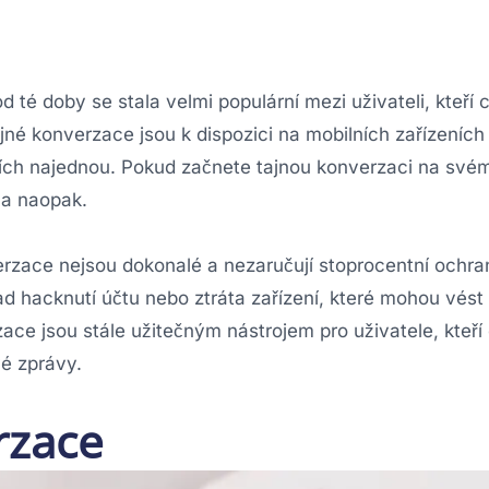
 té doby se stala velmi populární mezi uživateli, kteří c
né konverzace jsou k dispozici na mobilních zařízeních
eních najednou. Pokud začnete tajnou konverzaci na své
 a naopak.
verzace nejsou dokonalé a nezaručují stoprocentní ochr
íklad hacknutí účtu nebo ztráta zařízení, které mohou vést
ce jsou stále užitečným nástrojem pro uživatele, kteří 
vé zprávy.
rzace