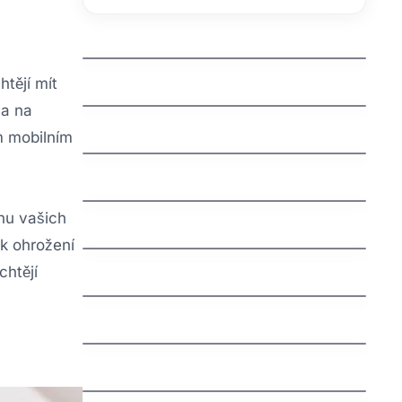
kdo spravuje domeny
htějí mít
jak zaregistrovat domenu cz
 a na
jak vyhrat penize zdarma
m mobilním
jak vydelat penize na mobilu
anu vašich
jak vybrat nazev domeny
 k ohrožení
Švédská auta: Fascinující příběh
chtějí
severské bezpečnosti a spolehlivosti
jak nastavit email na vlastni domene
jak funguje dns
Understanding an Extra Tooth