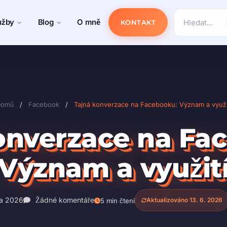
užby
Blog
O mně
KONTAKT
Domů
/
Facebook
/
Tajná konverzace na Facebooku: Význam a využi
onverzace na Fa
Význam a využit
a 2026
Žádné komentáře
Aktualizováno 13. 6. 2026
5 min čtení