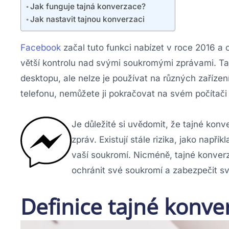
Jak funguje tajná konverzace?
Jak nastavit tajnou konverzaci
Facebook
začal tuto funkci nabízet v roce 2016 a od
větší kontrolu nad svými soukromými zprávami. Taj
desktopu, ale nelze je používat na různých zaříz
telefonu, nemůžete ji pokračovat na svém počítači
Je důležité si uvědomit, že tajné kon
zpráv. Existují stále rizika, jako např
vaší soukromí. Nicméně, tajné konverza
ochránit své soukromí a zabezpečit s
Definice tajné konve