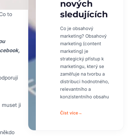
nových
sledujících
Co to
Co je obsahový
marketing? Obsahový
ou
marketing (content
acebook,
marketing) je
strategický přístup k
marketingu, který se
zaměřuje na tvorbu a
odporují
distribuci hodnotného,
relevantního a
konzistentního obsahu
 muset ji
Číst více
→
 někdo