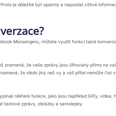
Proto je důležité být opatrný a neposílat citlivé informa
nverzace?
cebook Messengeru, můžete využít funkci tajné konverz
což znamená, že vaše zprávy jsou šifrovány přímo na v
 znamená, že nikdo jiný než vy a váš přítel nemůže číst 
pínají některé funkce, jako jsou například GIFy, videa, 
at textové zprávy, obrázky a samolepky.