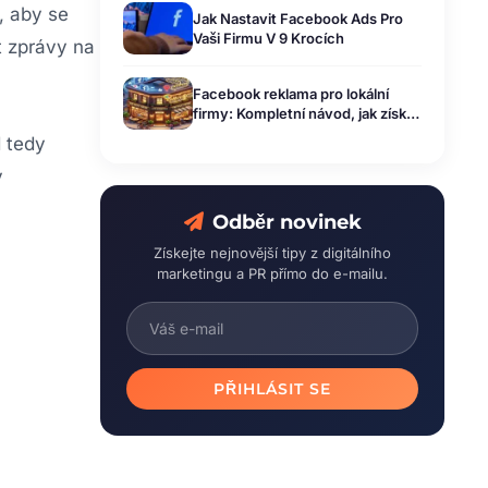
, aby se
Jak Nastavit Facebook Ads Pro
Vaši Firmu V 9 Krocích
t zprávy na
Facebook reklama pro lokální
firmy: Kompletní návod, jak získat
více zákazníků
d tedy
y
Odběr novinek
Získejte nejnovější tipy z digitálního
marketingu a PR přímo do e-mailu.
PŘIHLÁSIT SE