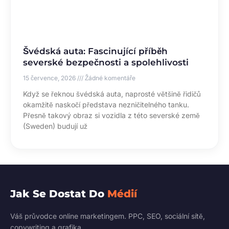
Švédská auta: Fascinující příběh
severské bezpečnosti a spolehlivosti
15 července, 2026
Žádné komentáře
Když se řeknou švédská auta, naprosté většině řidičů
okamžitě naskočí představa nezničitelného tanku.
Přesně takový obraz si vozidla z této severské země
(Sweden) budují už
Jak Se Dostat Do
Médií
Váš průvodce online marketingem. PPC, SEO, sociální sítě,
copywriting a grafika.