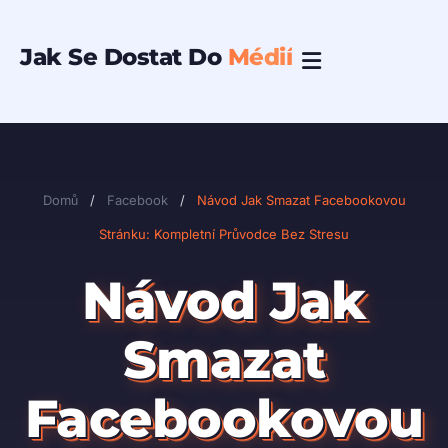
Přeskočit
na
Jak Se Dostat Do
Médií
obsah
Domů
/
Facebook
/
Návod Jak Smazat Facebookovou
Stránku: Kompletní Průvodce Bez Stresu
Návod Jak
Smazat
Facebookovou