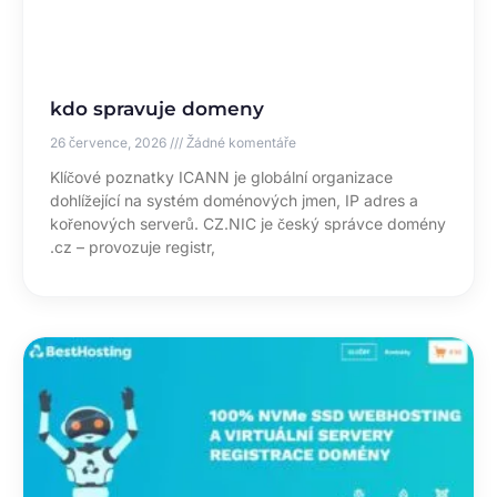
kdo spravuje domeny
26 července, 2026
Žádné komentáře
Klíčové poznatky ICANN je globální organizace
dohlížející na systém doménových jmen, IP adres a
kořenových serverů. CZ.NIC je český správce domény
.cz – provozuje registr,