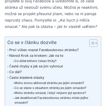
projdete si svůj Facebook a uvědomíte si, že vaše
stránka už neslouží svému účelu. Možná je neaktivní,
možná se projekt přesunul jinam, nebo na ní panuje
naprostý chaos. Pomyslíte si: „Asi bych ji měl/a
smazat.“ Ale pak ta otázka –
jak to vlastně udělám?
Co se v článku dozvíte
Proč vůbec mazat Facebookovou stránku?
Návod Krok za krokem: Jak na to
Co dělat během čekací lhůty?
Časté chyby a jak se jim vyhnout
Co dál?
Často kladené otázky
Mohu znovu aktivovat stránku po jejím smazání?
Co se stane s obsahem stránky po jejím smazání?
Mohu stránku smazat, i když nejsem její správce?
Jak deaktivovat Facebookovou stránku místo jejího
smazání?