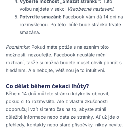
Vyberte možnost „Smazat stránku“:
Tuto
volbu najdete v sekci
Všeobecné nastavení
.
Potvrďte smazání:
Facebook vám dá 14 dní na
rozmyšlenou. Po této lhůtě bude stránka trvale
smazána.
Poznámka:
Pokud máte potíže s nalezením této
možnosti, nezoufejte. Facebook neustále mění
rozhraní, takže si možná budete muset chvíli pohrát s
hledáním. Ale nebojte, většinou je to intuitivní.
Co dělat během čekací lhůty?
Během 14 dnů můžete stránku kdykoliv obnovit,
pokud si to rozmyslíte. Ale z vlastní zkušenosti
doporučuji vzít si tento čas na to, abyste stáhli
důležité informace nebo data ze stránky. Ať už jde o
přehledy, kontakty nebo staré příspěvky, nikdy nevíte,