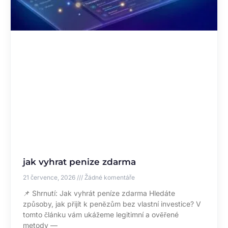
jak vyhrat penize zdarma
21 července, 2026
Žádné komentáře
📌 Shrnutí: Jak vyhrát peníze zdarma Hledáte
způsoby, jak přijít k penězům bez vlastní investice? V
tomto článku vám ukážeme legitimní a ověřené
metody —