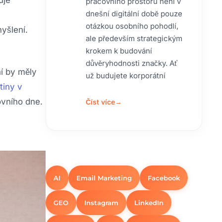
pracovního prostoru není v
dnešní digitální době pouze
otázkou osobního pohodlí,
yšlení.
ale především strategickým
krokem k budování
důvěryhodnosti značky. Ať
ní by měly
už budujete korporátní
tiny v
ovního dne.
Číst více
→
AI
Email Marketing
Facebook
GEO
Instagram
LinkedIn