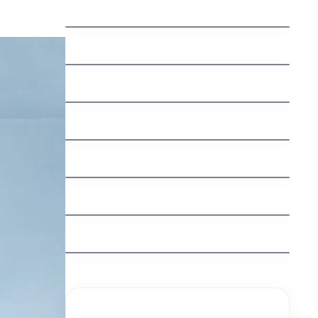
jak vydelat penize na mobilu
jak vybrat nazev domeny
Švédská auta: Fascinující příběh
severské bezpečnosti a spolehlivosti
jak nastavit email na vlastni domene
jak funguje dns
Understanding an Extra Tooth
Behind Front Teeth (Mesiodens)
Why Are My Teeth Falling Out?
Causes, Treatments, and Prevention