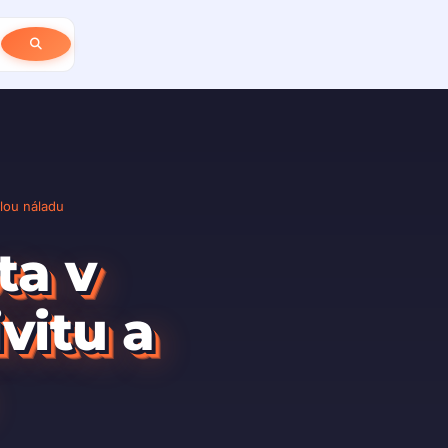
ělou náladu
ta v
vitu a