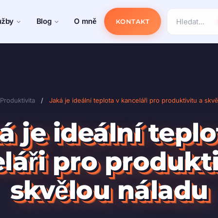
užby
Blog
O mně
KONTAKT
Produktivita
/
Jaká je ideální teplota v kanceláři pro produktivitu a skv
á je ideální teplo
láři pro produkti
skvělou náladu