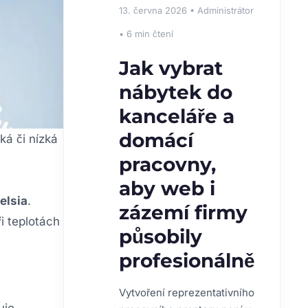
⭐
13. června 2026 • Administrátor
DOPORUČUJEME
• 6 min čtení
Jak vybrat
nábytek do
kanceláře a
domácí
ká či nízká
pracovny,
aby web i
elsia
.
zázemí firmy
i teplotách
působily
profesionálně
Vytvoření reprezentativního
uje