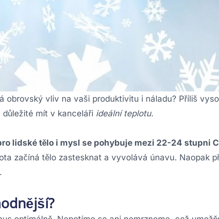
 obrovský vliv na vaši produktivitu i náladu? Příliš vyso
 důležité mít v kanceláři
ideální teplotu
.
 pro lidské tělo i mysl se pohybuje mezi 22-24 stupni C
lota začíná tělo zastesknat a vyvolává únavu. Naopak př
.
hodnější?
ismus optimálně. Nepotíme se ani nemrzneme, což umožň