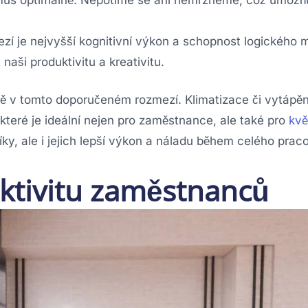
ezí je nejvyšší kognitivní výkon a schopnost logického m
t naši produktivitu a kreativitu.
ávě v tomto doporučeném rozmezí. Klimatizace či vytápě
 které je ideální nejen pro zaměstnance, ale také pro
kvě
íky, ale i jejich lepší výkon a náladu během celého prac
uktivitu zaměstnanců