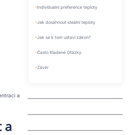
Individuální preference teploty
Jak dosáhnout ideální teploty
Jak se k tom ustaví zákon?
Často Kladené Otázky
Závěr
kdo spravuje domeny
entraci a
jak zaregistrovat domenu cz
 a
jak vyhrat penize zdarma