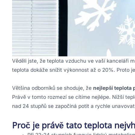
Věděli jste, že teplota vzduchu ve vaší kanceláři má
teplota dokáže snížit výkonnost až o 20%. Proto je
Většina odborníků se shoduje, že
nejlepší teplota
Právě v tomto rozmezí se cítíme nejlépe. Nižší tep
nad 24 stupňů se započíná potit a rychle unavovat
Proč je právě tato teplota nejv
Při 22-24 stupních funguje lidský metabol