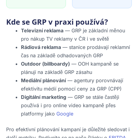
Kde se GRP v praxi používá?
Televizní reklama
— GRP je základní měnou
pro nákup TV reklamy v ČR i ve světě
Rádiová reklama
— stanice prodávají reklamní
čas na základě odhadovaných GRP
Outdoor (billboardy)
— OOH kampaně se
plánují na základě GRP zásahu
Mediální plánování
— agentury porovnávají
efektivitu médií pomocí ceny za GRP (CPP)
Digitální marketing
— GRP se stále častěji
používá i pro online video kampaně přes
platformy jako
Google
Pro efektivní plánování kampaní je důležité sledovat i
další metriky. Podívejte se na naše články o
EBITDA