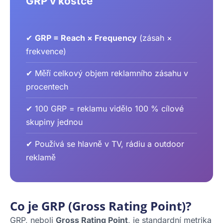
GRP v kostce
✔
GRP = Reach × Frequency
(zásah ×
frekvence)
✔ Měří celkový objem reklamního zásahu v
procentech
✔ 100 GRP = reklamu vidělo 100 % cílové
skupiny jednou
✔ Používá se hlavně v TV, rádiu a outdoor
reklamě
Co je GRP (Gross Rating Point)?
GRP, neboli
Gross Rating Point
, je standardní metrika