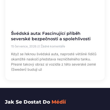
Švédská auta: Fascinující příběh
severské bezpečnosti a spolehlivosti
15 července, 2026
Žádné komentáře
Když se řeknou švédská auta, naprosté většině řidičů
okamžitě naskočí představa nezničitelného tanku.
Přesně takový obraz si vozidla z této severské země
(Sweden) budují už
Jak Se Dostat Do
Médií