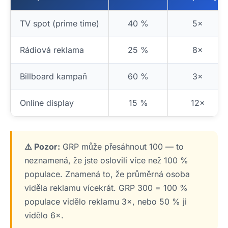
TV spot (prime time)
40 %
5×
Rádiová reklama
25 %
8×
Billboard kampaň
60 %
3×
Online display
15 %
12×
⚠️ Pozor:
GRP může přesáhnout 100 — to
neznamená, že jste oslovili více než 100 %
populace. Znamená to, že průměrná osoba
viděla reklamu vícekrát. GRP 300 = 100 %
populace vidělo reklamu 3×, nebo 50 % ji
vidělo 6×.