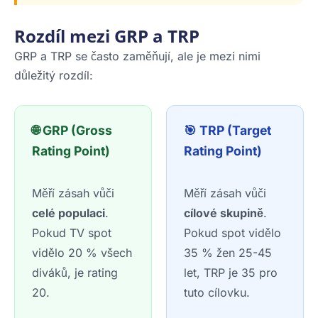
Rozdíl mezi GRP a TRP
GRP a TRP se často zaměňují, ale je mezi nimi
důležitý rozdíl:
🌐 GRP (Gross
🎯 TRP (Target
Rating Point)
Rating Point)
Měří zásah vůči
Měří zásah vůči
celé populaci
.
cílové skupině
.
Pokud TV spot
Pokud spot vidělo
vidělo 20 % všech
35 % žen 25-45
diváků, je rating
let, TRP je 35 pro
20.
tuto cílovku.