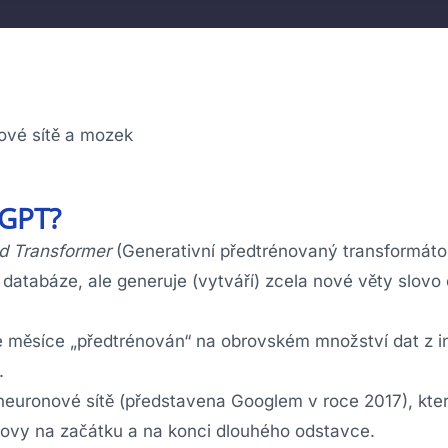
 GPT?
ed Transformer
(Generativní předtrénovaný transformátor
databáze, ale generuje (vytváří) zcela nové věty slovo
 měsíce „předtrénován“ na obrovském množství dat z in
.
neuronové sítě (představena Googlem v roce 2017), kte
slovy na začátku a na konci dlouhého odstavce.