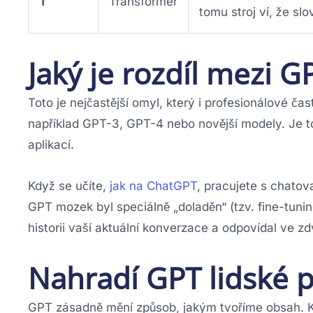
T
Transformer
tomu stroj ví, že slo
Jaký je rozdíl mezi 
Toto je nejčastější omyl, který i profesionálové ča
například GPT-3, GPT-4 nebo novější modely. Je to
aplikací.
Když se učíte,
jak na ChatGPT
, pracujete s chatov
GPT mozek byl speciálně „doladěn“ (tzv. fine-tunin
historii vaší aktuální konverzace a odpovídal ve zd
Nahradí GPT lidské 
GPT zásadně mění způsob, jakým tvoříme obsah. 