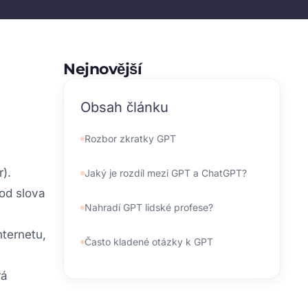
Nejnovější
Obsah článku
Rozbor zkratky GPT
).
Jaký je rozdíl mezi GPT a ChatGPT?
 od slova
Nahradí GPT lidské profese?
ternetu,
Často kladené otázky k GPT
rá
kdo spravuje domeny