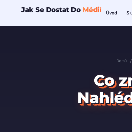
Přeskočit
Jak Se Dostat Do
Médií
Sl
Úvod
na
obsah
Domů
/
Co z
Nahléd