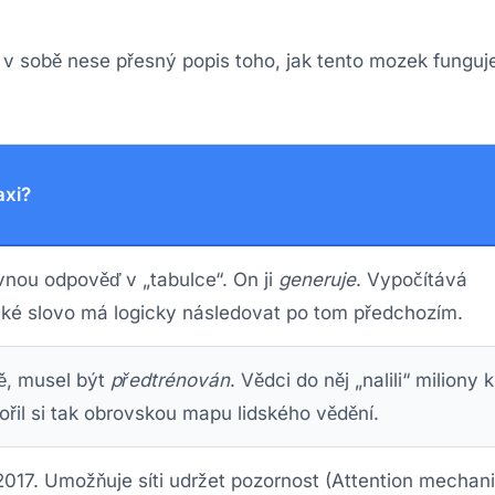
 v sobě nese přesný popis toho, jak tento mozek funguj
axi?
nou odpověď v „tabulce“. On ji
generuje
. Vypočítává
ké slovo má logicky následovat po tom předchozím.
ě, musel být
předtrénován
. Vědci do něj „nalili“ miliony k
ořil si tak obrovskou mapu lidského vědění.
2017. Umožňuje síti udržet pozornost (Attention mechan