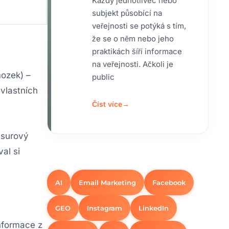
Každý jednotlivec nebo
subjekt působící na
veřejnosti se potýká s tím,
že se o něm nebo jeho
praktikách šíří informace
na veřejnosti. Ačkoli je
mozek) –
public
vlastních
Číst více
→
 surový
al si
AI
Email Marketing
Facebook
GEO
Instagram
LinkedIn
informace z