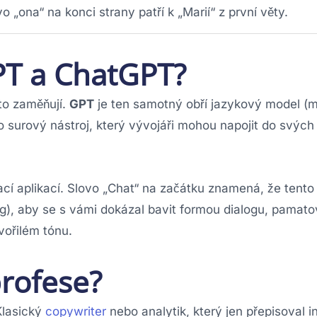
vo „ona“ na konci strany patří k „Marií“ z první věty.
GPT a ChatGPT?
sto zaměňují.
GPT
je ten samotný obří jazykový model (
 surový nástroj, který vývojáři mohou napojit do svých 
ací aplikací. Slovo „Chat“ na začátku znamená, že tento
g), aby se s vámi dokázal bavit formou dialogu, pamatov
vořilém tónu.
profese?
Klasický
copywriter
nebo analytik, který jen přepisoval 