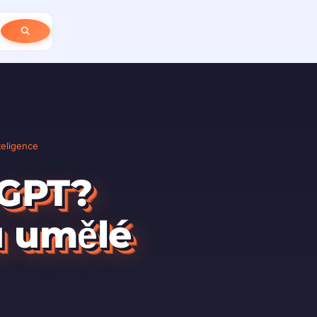
eligence
 GPT?
u umělé