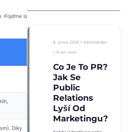
Causes, Treatments, and Prevention
e. Pojďme si
⭐
8. února 2026 • Administrátor
DOPORUČUJEME
• 9 min čtení
Co Je To PR?
Jak Se
Public
Relations
nih,
Lyší Od
Marketingu?
ism). Díky