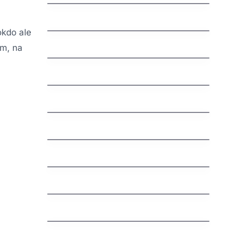
jak zaregistrovat domenu cz
okdo ale
jak vyhrat penize zdarma
em, na
jak vydelat penize na mobilu
jak vybrat nazev domeny
Švédská auta: Fascinující příběh
severské bezpečnosti a spolehlivosti
jak nastavit email na vlastni domene
jak funguje dns
Understanding an Extra Tooth
Behind Front Teeth (Mesiodens)
Why Are My Teeth Falling Out?