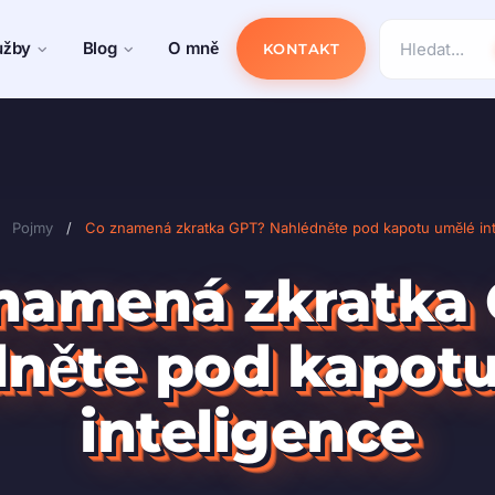
užby
Blog
O mně
KONTAKT
Pojmy
/
Co znamená zkratka GPT? Nahlédněte pod kapotu umělé int
namená zkratka
něte pod kapot
inteligence