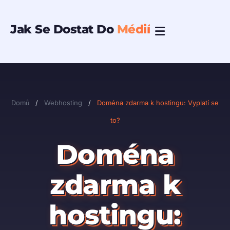
Přeskočit
na
Jak Se Dostat Do
Médií
obsah
Domů
/
Webhosting
/
Doména zdarma k hostingu: Vyplatí se
to?
Doména
zdarma k
hostingu: