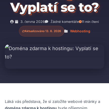
Vyplatí se to?
3. června 2026
Žádné komentáře
11 min čtení
Webhosting
Aktualizováno 13. 6. 2026
Láká vás představa, že si založíte webové stránky a
doména zdarma k hostingu
bude příjemným