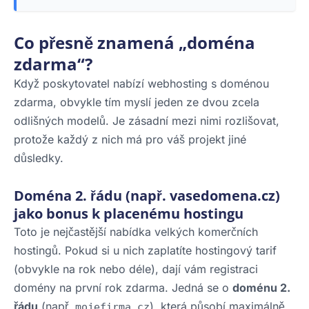
Co přesně znamená „doména
zdarma“?
Když poskytovatel nabízí webhosting s doménou
zdarma, obvykle tím myslí jeden ze dvou zcela
odlišných modelů. Je zásadní mezi nimi rozlišovat,
protože každý z nich má pro váš projekt jiné
důsledky.
Doména 2. řádu (např. vasedomena.cz)
jako bonus k placenému hostingu
Toto je nejčastější nabídka velkých komerčních
hostingů. Pokud si u nich zaplatíte hostingový tarif
(obvykle na rok nebo déle), dají vám registraci
domény na první rok zdarma. Jedná se o
doménu 2.
řádu
(např.
), která působí maximálně
mojefirma.cz