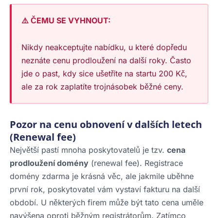
⚠️ ČEMU SE VYHNOUT:
Nikdy neakceptujte nabídku, u které dopředu
neznáte cenu prodloužení na další roky. Často
jde o past, kdy sice ušetříte na startu 200 Kč,
ale za rok zaplatíte trojnásobek běžné ceny.
Pozor na cenu obnovení v dalších letech
(Renewal fee)
Největší pastí mnoha poskytovatelů je tzv.
cena
prodloužení domény
(renewal fee). Registrace
domény zdarma je krásná věc, ale jakmile uběhne
první rok, poskytovatel vám vystaví fakturu na další
období. U některých firem může být tato cena uměle
navýšena oproti běžným registrátorům. Zatímco