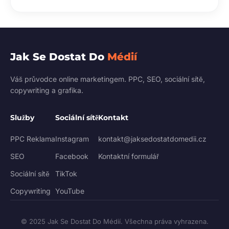
Jak Se Dostat Do
Médií
Váš průvodce online marketingem. PPC, SEO, sociální sítě,
copywriting a grafika.
Služby
Sociální sítě
Kontakt
PPC Reklama
Instagram
kontakt@jaksedostatdomedii.cz
SEO
Facebook
Kontaktní formulář
Sociální sítě
TikTok
Copywriting
YouTube
© 2025 Jak Se Dostat Do Médií. Všechna práva vyhrazena.