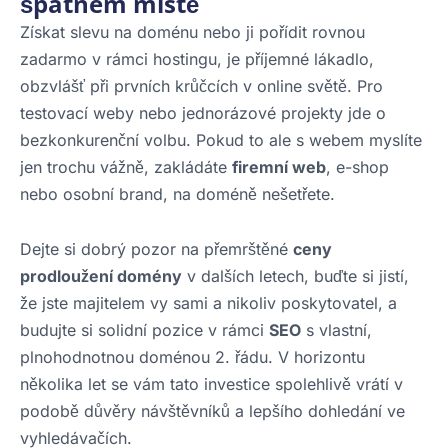
špatném místě
Získat slevu na doménu nebo ji pořídit rovnou
zadarmo v rámci hostingu, je příjemné lákadlo,
obzvlášť při prvních krůčcích v online světě. Pro
testovací weby nebo jednorázové projekty jde o
bezkonkurenční volbu. Pokud to ale s webem myslíte
jen trochu vážně, zakládáte
firemní web
, e-shop
nebo osobní brand, na doméně nešetřete.
Dejte si dobrý pozor na přemrštěné
ceny
prodloužení domény
v dalších letech, buďte si jistí,
že jste majitelem vy sami a nikoliv poskytovatel, a
budujte si solidní pozice v rámci
SEO
s vlastní,
plnohodnotnou doménou 2. řádu. V horizontu
několika let se vám tato investice spolehlivě vrátí v
podobě důvěry návštěvníků a lepšího dohledání ve
vyhledávačích.