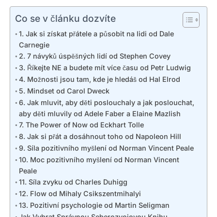
Co se v článku dozvíte
1. Jak si získat přátele a působit na lidi od Dale
Carnegie
2. 7 návyků úspěšných lidí od Stephen Covey
3. Říkejte NE a budete mít více času od Petr Ludwig
4. Možnosti jsou tam, kde je hledáš od Hal Elrod
5. Mindset od Carol Dweck
6. Jak mluvit, aby děti poslouchaly a jak poslouchat,
aby děti mluvily od Adele Faber a Elaine Mazlish
7. The Power of Now od Eckhart Tolle
8. Jak si přát a dosáhnout toho od Napoleon Hill
9. Síla pozitivního myšlení od Norman Vincent Peale
10. Moc pozitivního myšlení od Norman Vincent
Peale
11. Síla zvyku od Charles Duhigg
12. Flow od Mihaly Csikszentmihalyi
13. Pozitivní psychologie od Martin Seligman
Jak Vybrat Správnou Seberozvojovou Knihu