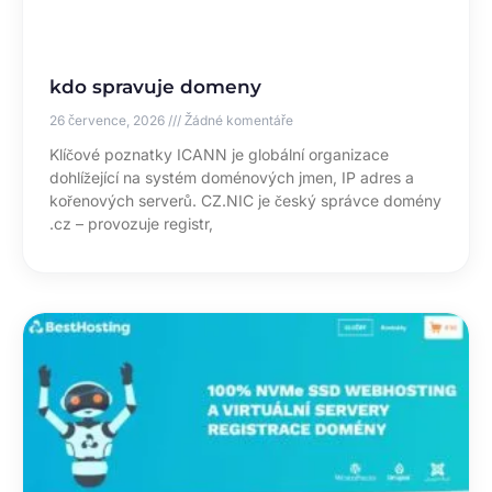
kdo spravuje domeny
26 července, 2026
Žádné komentáře
Klíčové poznatky ICANN je globální organizace
dohlížející na systém doménových jmen, IP adres a
kořenových serverů. CZ.NIC je český správce domény
.cz – provozuje registr,