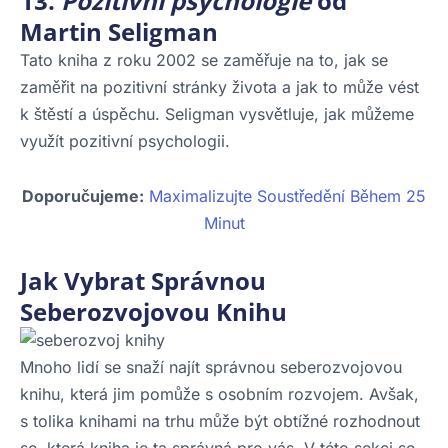
13.
Pozitivní psychologie
od
Martin Seligman
Tato kniha z roku 2002 se zaměřuje na to, jak se
zaměřit na pozitivní stránky života a jak to může vést
k štěstí a úspěchu. Seligman vysvětluje, jak můžeme
využít pozitivní psychologii.
Doporučujeme:
Maximalizujte Soustředění Během 25
Minut
Jak Vybrat Správnou
Seberozvojovou Knihu
Mnoho lidí se snaží najít správnou seberozvojovou
knihu, která jim pomůže s osobním rozvojem. Avšak,
s tolika knihami na trhu může být obtížné rozhodnout
se, která kniha je ta správná pro vás. V této sekci se