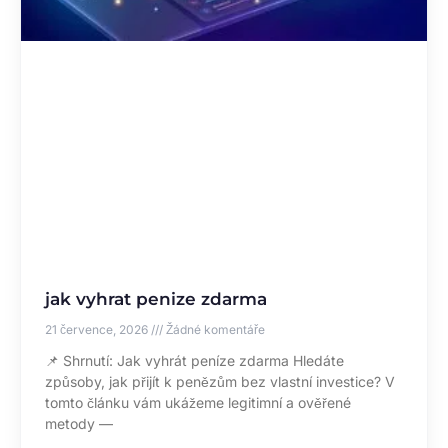
jak vyhrat penize zdarma
21 července, 2026
Žádné komentáře
📌 Shrnutí: Jak vyhrát peníze zdarma Hledáte
způsoby, jak přijít k penězům bez vlastní investice? V
tomto článku vám ukážeme legitimní a ověřené
metody —