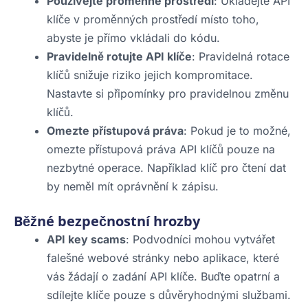
Používejte proměnné prostředí
: Ukládejte API
klíče v proměnných prostředí místo toho,
abyste je přímo vkládali do kódu.
Pravidelně rotujte API klíče
: Pravidelná rotace
klíčů snižuje riziko jejich kompromitace.
Nastavte si připomínky pro pravidelnou změnu
klíčů.
Omezte přístupová práva
: Pokud je to možné,
omezte přístupová práva API klíčů pouze na
nezbytné operace. Například klíč pro čtení dat
by neměl mít oprávnění k zápisu.
Běžné bezpečnostní hrozby
API key scams
: Podvodníci mohou vytvářet
falešné webové stránky nebo aplikace, které
vás žádají o zadání API klíče. Buďte opatrní a
sdílejte klíče pouze s důvěryhodnými službami.