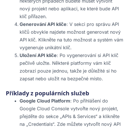
některých případech budete muset vytvořit
nový projekt nebo aplikaci, ke které bude API
klíč přiřazen.
Generování API klíče
: V sekci pro správu API
klíčů obvykle najdete možnost generovat nový
API klíč. Klikněte na tuto možnost a systém vám
vygeneruje unikátní klíč.
Uložení API klíče
: Po vygenerování si API klíč
pečlivě uložte. Některé platformy vám klíč
zobrazí pouze jednou, takže je důležité si ho
zapsat nebo uložit na bezpečné místo.
Příklady z populárních služeb
Google Cloud Platform
: Po přihlášení do
Google Cloud Console vytvořte nový projekt,
přejděte do sekce „APIs & Services“ a klikněte
na „Credentials“. Zde můžete vytvořit nový API