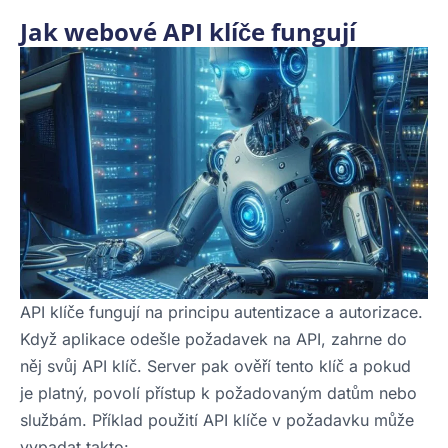
Jak webové API klíče fungují
API klíče fungují na principu autentizace a autorizace.
Když aplikace odešle požadavek na API, zahrne do
něj svůj API klíč. Server pak ověří tento klíč a pokud
je platný, povolí přístup k požadovaným datům nebo
službám. Příklad použití API klíče v požadavku může
vypadat takto: