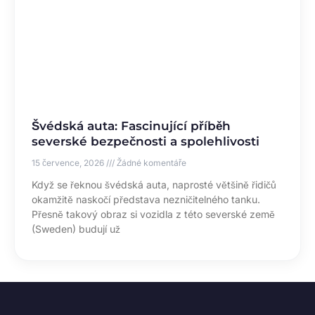
Švédská auta: Fascinující příběh
severské bezpečnosti a spolehlivosti
15 července, 2026
Žádné komentáře
Když se řeknou švédská auta, naprosté většině řidičů
okamžitě naskočí představa nezničitelného tanku.
Přesně takový obraz si vozidla z této severské země
(Sweden) budují už