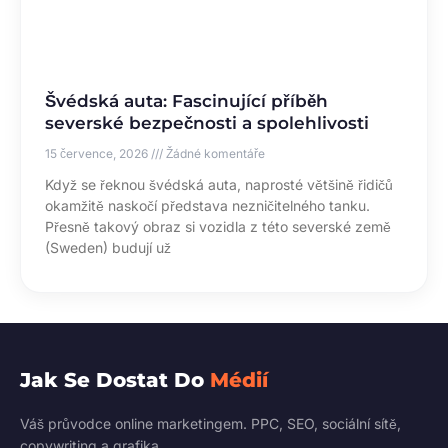
Švédská auta: Fascinující příběh
severské bezpečnosti a spolehlivosti
15 července, 2026
Žádné komentáře
Když se řeknou švédská auta, naprosté většině řidičů
okamžitě naskočí představa nezničitelného tanku.
Přesně takový obraz si vozidla z této severské země
(Sweden) budují už
Jak Se Dostat Do
Médií
Váš průvodce online marketingem. PPC, SEO, sociální sítě,
copywriting a grafika.