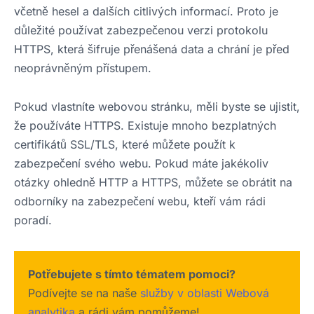
včetně hesel a dalších citlivých informací. Proto je
důležité používat zabezpečenou verzi protokolu
HTTPS, která šifruje přenášená data a chrání je před
neoprávněným přístupem.
Pokud vlastníte webovou stránku, měli byste se ujistit,
že používáte HTTPS. Existuje mnoho bezplatných
certifikátů SSL/TLS, které můžete použít k
zabezpečení svého webu. Pokud máte jakékoliv
otázky ohledně HTTP a HTTPS, můžete se obrátit na
odborníky na zabezpečení webu, kteří vám rádi
poradí.
Potřebujete s tímto tématem pomoci?
Podívejte se na naše
služby v oblasti Webová
analytika
a rádi vám pomůžeme!