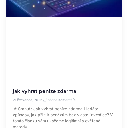
jak vyhrat penize zdarma
21 července, 2026
Žádné komentáře
📌 Shrnutí: Jak vyhrát peníze zdarma Hledáte
způsoby, jak přijít k penězům bez vlastní investice? V
tomto článku vám ukážeme legitimní a ověřené
metody —