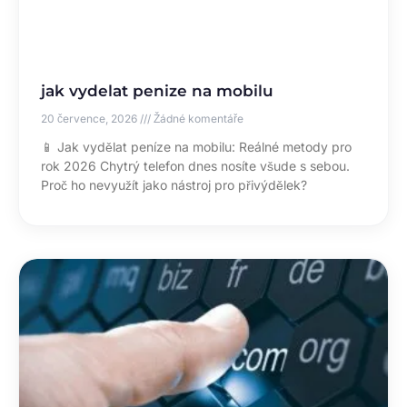
jak vydelat penize na mobilu
20 července, 2026
Žádné komentáře
📱 Jak vydělat peníze na mobilu: Reálné metody pro
rok 2026 Chytrý telefon dnes nosíte všude s sebou.
Proč ho nevyužít jako nástroj pro přivýdělek?