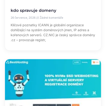
kdo spravuje domeny
26 července, 2026
Žádné komentáře
Klíčové poznatky ICANN je globální organizace
dohlížející na systém doménových jmen, IP adres a
kořenových serverů. CZ.NIC je český správce domény
.cz – provozuje registr,