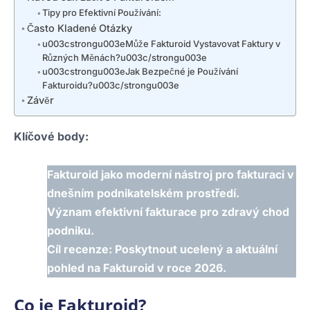
Tipy pro Efektivní Používání:
Často Kladené Otázky
u003cstrongu003eMůže Fakturoid Vystavovat Faktury v
Různých Měnách?u003c/strongu003e
u003cstrongu003eJak Bezpečné je Používání
Fakturoidu?u003c/strongu003e
Závěr
Klíčové body:
Fakturoid jako moderní nástroj pro fakturaci v
dnešním podnikatelském prostředí.
Význam efektivní fakturace pro zdravý chod
podniku.
Cíl recenze: Poskytnout ucelený a aktuální
pohled na Fakturoid v roce 2026.
Co je Fakturoid?