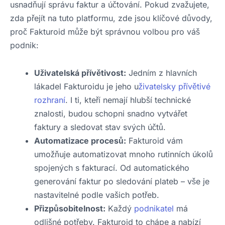
usnadňují správu faktur a účtování. Pokud zvažujete,
zda přejít na tuto platformu, zde jsou klíčové důvody,
proč Fakturoid může být správnou volbou pro váš
podnik:
Uživatelská přívětivost:
Jedním z hlavních
lákadel Fakturoidu je jeho u
živatelsky přívětivé
rozhraní
. I ti, kteří nemají hlubší technické
znalosti, budou schopni snadno vytvářet
faktury a sledovat stav svých účtů.
Automatizace procesů:
Fakturoid vám
umožňuje automatizovat mnoho rutinních úkolů
spojených s fakturací. Od automatického
generování faktur po sledování plateb – vše je
nastavitelné podle vašich potřeb.
Přizpůsobitelnost:
Každý
podnikatel
má
odlišné potřeby. Fakturoid to chápe a nabízí