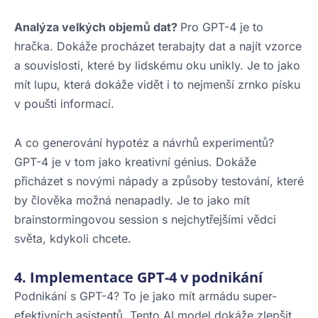
Analýza velkých objemů dat?
Pro GPT-4 je to
hračka. Dokáže procházet terabajty dat a najít vzorce
a souvislosti, které by lidskému oku unikly. Je to jako
mít lupu, která dokáže vidět i to nejmenší zrnko písku
v poušti informací.
A co generování hypotéz a návrhů experimentů?
GPT-4 je v tom jako kreativní génius. Dokáže
přicházet s novými nápady a způsoby testování, které
by člověka možná nenapadly. Je to jako mít
brainstormingovou session s nejchytřejšími vědci
světa, kdykoli chcete.
4. Implementace GPT-4 v podnikání
Podnikání s GPT-4? To je jako mít armádu super-
efektivních asistentů. Tento AI model dokáže zlepšit