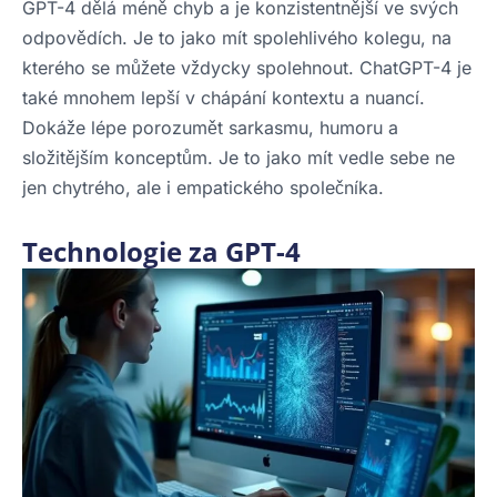
GPT-4 dělá méně chyb a je konzistentnější ve svých
odpovědích. Je to jako mít spolehlivého kolegu, na
kterého se můžete vždycky spolehnout. ChatGPT-4 je
také mnohem lepší v chápání kontextu a nuancí.
Dokáže lépe porozumět sarkasmu, humoru a
složitějším konceptům. Je to jako mít vedle sebe ne
jen chytrého, ale i empatického společníka.
Technologie za GPT-4