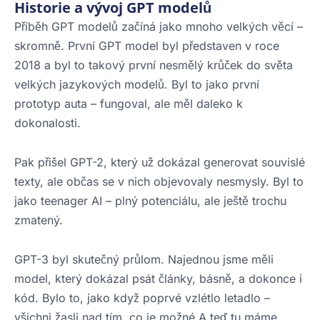
Historie a vývoj GPT modelů
Příběh GPT modelů začíná jako mnoho velkých věcí –
skromně. První GPT model byl představen v roce
2018 a byl to takový první nesmělý krůček do světa
velkých jazykových modelů. Byl to jako první
prototyp auta – fungoval, ale měl daleko k
dokonalosti.
Pak přišel GPT-2, který už dokázal generovat souvislé
texty, ale občas se v nich objevovaly nesmysly. Byl to
jako teenager AI – plný potenciálu, ale ještě trochu
zmatený.
GPT-3 byl skutečný průlom. Najednou jsme měli
model, který dokázal psát články, básně, a dokonce i
kód. Bylo to, jako když poprvé vzlétlo letadlo –
všichni žasli nad tím, co je možné.A teď tu máme