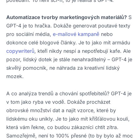
Automatizace tvorby marketingových materiálů?
S
GPT-4 je to hračka. Dokáže generovat poutavé texty
pro sociální média,
e-mailové kampaně
nebo
dokonce celé blogové články. Je to jako mít armádu
copywriterů
, kteří nikdy nespí a nepotřebují kafe. Ale
pozor, lidský dotek je stále nenahraditelný – GPT-4 je
skvělý pomocník, ne náhrada za kreativní lidský
mozek.
A co analýza trendů a chování spotřebitelů? GPT-4 je
v tom jako ryba ve vodě. Dokáže procházet
obrovské množství dat a najít vzorce, které by
lidskému oku unikly. Je to jako mít křišťálovou kouli,
která vám řekne, co budou zákazníci chtít zítra.
Samozřejmě, není to 100% přesné (to by bylo až moc