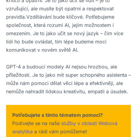
kritičtí a opatrní. Je to jako učit se řídit – je to
vzrušující, ale musíte být opatrní a respektovat
pravidla.Vzdělávání bude klíčové. Potřebujeme
společnost, která rozumí AI, jejím možnostem i
omezením. Je to jako učit se nový jazyk – čím více
lidí ho bude ovládat, tím lépe budeme moci
komunikovat v novém světě AI.
GPT-4 a budoucí modely AI nejsou hrozbou, ale
příležitostí. Je to jako mít super schopného asistenta –
může nám pomoci dělat věci lépe a efektivněji, ale
nemůže nahradit lidskou kreativitu, empatii a úsudek.
Potřebujete s tímto tématem pomoci?
Podívejte se na naše
služby v oblasti Webová
analytika
a rádi vám pomůžeme!