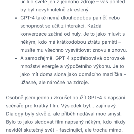
učili o světě jen z jednoho zdroje – váš pohled
by byl nevyhnutelně zkreslený.
GPT-4 také nemá dlouhodobou paměť nebo
schopnost se učit z interakcí. Každá
konverzace začíná od nuly. Je to jako mluvit s
někým, kdo má krátkodobou ztrátu paměti –
musíte mu všechno vysvětlovat znovu a znovu.
A samozřejmě, GPT-4 spotřebovává obrovské
množství energie a výpočetního výkonu. Je to
jako mít doma slona jako domácího mazlíčka –
úžasné, ale náročné na zdroje.
Osobně jsem jednou zkoušel použít GPT-4 k napsání
scénáře pro krátký film. Výsledek byl… zajímavý.
Dialogy byly skvělé, ale příběh nedával moc smysl.
Bylo to jako sledovat film napsaný někým, kdo nikdy
neviděl skutečný svět – fascinující, ale trochu mimo.