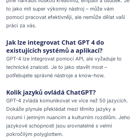
plně nahradit lidskou kreativitu, empatii a úsudek. Je
to jako mít super výkonný nástroj – může vám
pomoci pracovat efektivněji, ale nemůže dělat vaši
práci za vás.
Jak lze integrovat Chat GPT 4 do
existujících systémů a aplikací?
GPT-4 lze integrovat pomocí API, ale vyžaduje to
technické znalosti. Je to jako stavět most –
potřebujete správné nástroje a know-how.
Kolik jazyků ovládá ChatGPT?
GPT-4 zvládá komunikovat ve více než 50 jazycích.
Dokáže plynule překládat mezi těmito jazyky a
rozumí i jemným nuancím a kulturním rozdílům. Jeho
jazykové schopnosti jsou srovnatelné s velmi
pokročilým polyglottem.