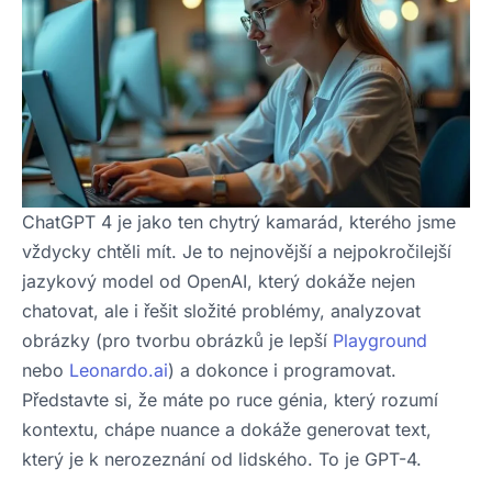
ChatGPT 4 je jako ten chytrý kamarád, kterého jsme
vždycky chtěli mít. Je to nejnovější a nejpokročilejší
jazykový model od OpenAI, který dokáže nejen
chatovat, ale i řešit složité problémy, analyzovat
obrázky (pro tvorbu obrázků je lepší
Playground
nebo
Leonardo.ai
) a dokonce i programovat.
Představte si, že máte po ruce génia, který rozumí
kontextu, chápe nuance a dokáže generovat text,
který je k nerozeznání od lidského. To je GPT-4.