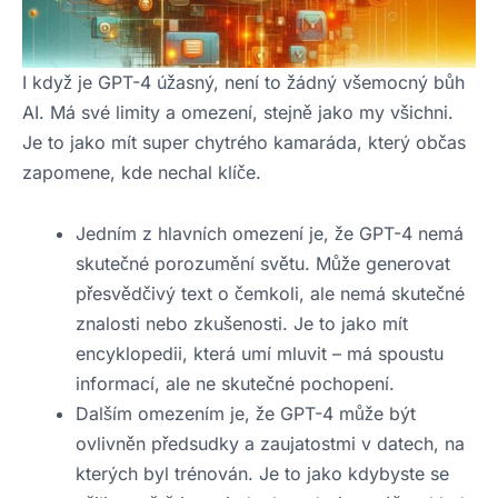
I když je GPT-4 úžasný, není to žádný všemocný bůh
AI. Má své limity a omezení, stejně jako my všichni.
Je to jako mít super chytrého kamaráda, který občas
zapomene, kde nechal klíče.
Jedním z hlavních omezení je, že GPT-4 nemá
skutečné porozumění světu. Může generovat
přesvědčivý text o čemkoli, ale nemá skutečné
znalosti nebo zkušenosti. Je to jako mít
encyklopedii, která umí mluvit – má spoustu
informací, ale ne skutečné pochopení.
Dalším omezením je, že GPT-4 může být
ovlivněn předsudky a zaujatostmi v datech, na
kterých byl trénován. Je to jako kdybyste se