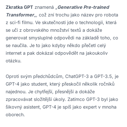
Zkratka GPT
znamená „
Generative Pre-trained
Transformer
„, což zní trochu jako název pro robota
z sci-fi filmu. Ve skutečnosti jde o technologii, která
se učí z obrovského množství textů a dokáže
generovat smysluplné odpovědi na základě toho, co
se naučila. Je to jako kdyby někdo přečetl celý
internet a pak dokázal odpovědět na jakoukoliv
otázku.
Oproti svým předchůdcům, ChatGPT-3 a GPT-3.5, je
GPT-4 jako student, který přeskočil několik ročníků
najednou. Je chytřejší, přesnější a dokáže
zpracovávat složitější úkoly. Zatímco GPT-3 byl jako
šikovný asistent, GPT-4 je spíš jako expert v mnoha
oborech.