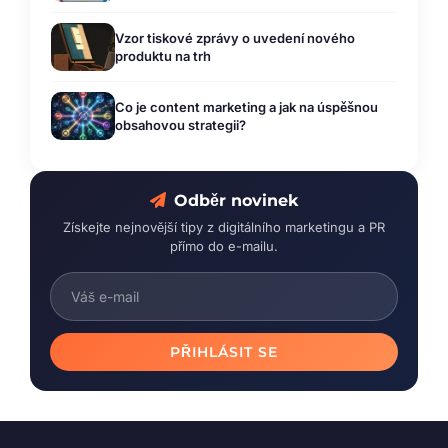
je používat
Vzor tiskové zprávy o uvedení nového
produktu na trh
Co je content marketing a jak na úspěšnou
obsahovou strategii?
Odběr novinek
Získejte nejnovější tipy z digitálního marketingu a PR
přímo do e-mailu.
PŘIHLÁSIT SE