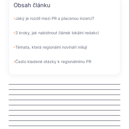
Obsah článku
Jaký je rozdíl mezi PR a placenou inzercí?
3 kroky, jak nabídnout článek lokální redakci
Témata, která regionální novináři milují
Často kladené otázky k regionálnímu PR
kdo spravuje domeny
jak zaregistrovat domenu cz
jak vyhrat penize zdarma
jak vydelat penize na mobilu
jak vybrat nazev domeny
Švédská auta: Fascinující příběh severské
bezpečnosti a spolehlivosti
jak nastavit email na vlastni domene
jak funguje dns
Understanding an Extra Tooth Behind Front
Teeth (Mesiodens)
Why Are My Teeth Falling Out? Causes,
Treatments, and Prevention