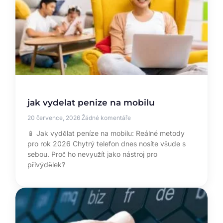
jak vydelat penize na mobilu
20 července, 2026
Žádné komentáře
📱 Jak vydělat peníze na mobilu: Reálné metody
pro rok 2026 Chytrý telefon dnes nosíte všude s
sebou. Proč ho nevyužít jako nástroj pro
přivýdělek?