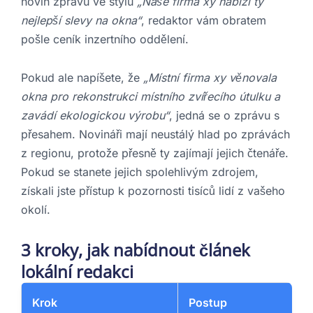
novin zprávu ve stylu
„Naše firma xy nabízí ty
nejlepší slevy na okna“
, redaktor vám obratem
pošle ceník inzertního oddělení.
Pokud ale napíšete, že
„Místní firma xy věnovala
okna pro rekonstrukci místního zvířecího útulku a
zavádí ekologickou výrobu“
, jedná se o zprávu s
přesahem. Novináři mají neustálý hlad po zprávách
z regionu, protože přesně ty zajímají jejich čtenáře.
Pokud se stanete jejich spolehlivým zdrojem,
získali jste přístup k pozornosti tisíců lidí z vašeho
okolí.
3 kroky, jak nabídnout článek
lokální redakci
Krok
Postup