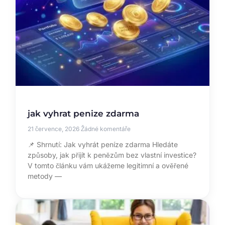
jak vyhrat penize zdarma
21 července, 2026
Žádné komentáře
📌 Shrnutí: Jak vyhrát peníze zdarma Hledáte
způsoby, jak přijít k penězům bez vlastní investice?
V tomto článku vám ukážeme legitimní a ověřené
metody —