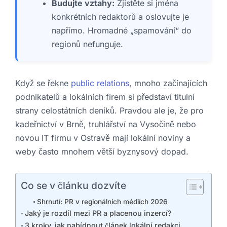
Budujte vztahy:
Zjistěte si jména
konkrétních redaktorů a oslovujte je
napřímo. Hromadné „spamování“ do
regionů nefunguje.
Když se řekne
public relations
, mnoho začínajících
podnikatelů a lokálních firem si představí titulní
strany celostátních deníků. Pravdou ale je, že pro
kadeřnictví v Brně, truhlářství na Vysočině nebo
novou IT firmu v Ostravě mají lokální noviny a
weby často mnohem větší byznysový dopad.
Co se v článku dozvíte
Shrnutí: PR v regionálních médiích 2026
Jaký je rozdíl mezi PR a placenou inzercí?
3 kroky, jak nabídnout článek lokální redakci