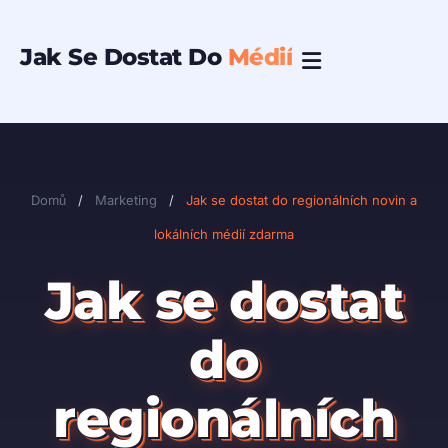
Přeskočit
na
Jak Se Dostat Do
Médií
obsah
Domů
/
Marketing
/
Jak se dostat do regionálních novin a
lokálních médií zdarma
Jak se dostat
do
regionálních