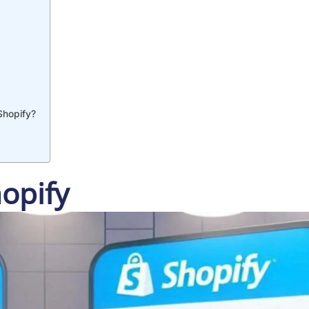
Shopify?
opify