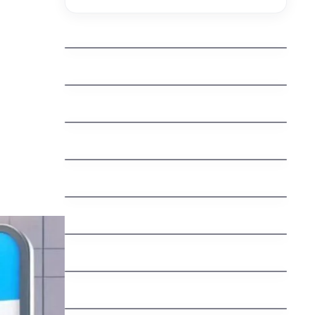
kdo spravuje domeny
jak zaregistrovat domenu cz
jak vyhrat penize zdarma
jak vydelat penize na mobilu
jak vybrat nazev domeny
Švédská auta: Fascinující příběh
severské bezpečnosti a spolehlivosti
jak nastavit email na vlastni domene
jak funguje dns