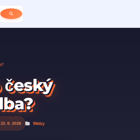
a?
o český
olba?
Weby
 22. 6. 2026