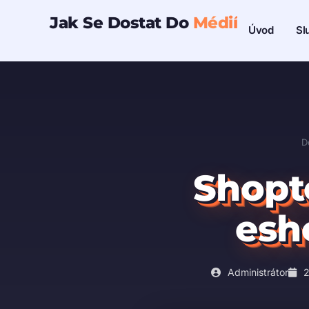
Přeskočit
Jak Se Dostat Do
Médií
Sl
Úvod
na
obsah
D
Shopte
esho
Administrátor
2