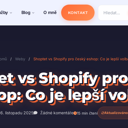
užby
Blog
O mně
KONTAKT
omů
/
Weby
/
Shoptet vs Shopify pro český eshop: Co je lepší volb
t vs Shopify pr
p: Co je lepší v
6. listopadu 2025
Žádné komentáře
Aktualizováno
15 min čtení