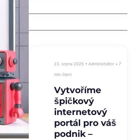
Understanding an Extra Tooth
Behind Front Teeth (Mesiodens)
Why Are My Teeth Falling Out?
Causes, Treatments, and Prevention
⭐
23. srpna 2025 • Administrátor • 7
DOPORUČUJEME
min čtení
Vytvoříme
špičkový
internetový
portál pro váš
podnik –