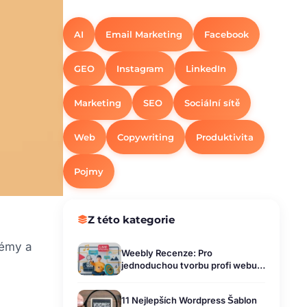
AI
Email Marketing
Facebook
GEO
Instagram
LinkedIn
Marketing
SEO
Sociální sítě
Web
Copywriting
Produktivita
Pojmy
Z této kategorie
témy a
Weebly Recenze: Pro
jednoduchou tvorbu profi webu i
e-shopu
11 Nejlepších Wordpress Šablon