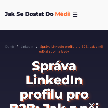
Přeskočit
na
Jak Se Dostat Do
Médií
obsah
Domů
/
LinkedIn
/
Správa LinkedIn profilu pro B2B: Jak z něj
udělat stroj na leady
Správa
LinkedIn
profilu pro