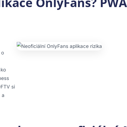
plikace OnlyFans? PWA
 o
ako
tness
OFTV si
 a