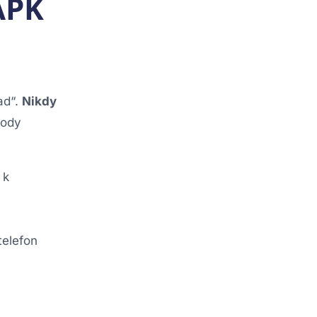
APK
ad“.
Nikdy
hody
 k
telefon