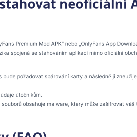
stahovat neoficiální 
„OnlyFans Premium Mod APK“ nebo „OnlyFans App Downlo
zika spojená se stahováním aplikací mimo oficiální obc
 bude požadovat spárování karty a následně ji zneužije
 údaje útočníkům.
 souborů obsahuje malware, který může zašifrovat váš 
y (FAQ)