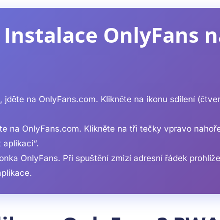
 Instalace OnlyFans n
, jděte na OnlyFans.com. Klikněte na ikonu sdílení (čtve
e na OnlyFans.com. Klikněte na tři tečky vpravo nahoř
 aplikaci“.
ka OnlyFans. Při spuštění zmizí adresní řádek prohlíž
plikace.