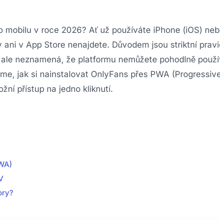
 mobilu v roce 2026? Ať už používáte iPhone (iOS) neb
 ani v App Store nenajdete. Důvodem jsou striktní prav
 ale neznamená, že platformu nemůžete pohodlně použí
me, jak si nainstalovat OnlyFans přes PWA (Progressi
žní přístup na jedno kliknutí.
PWA)
V
ory?