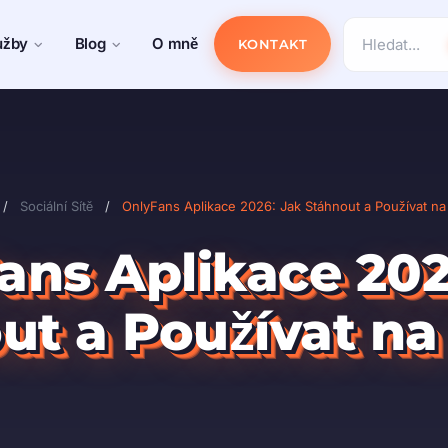
užby
Blog
O mně
KONTAKT
/
Sociální Sítě
/
OnlyFans Aplikace 2026: Jak Stáhnout a Používat na
ans Aplikace 202
ut a Používat na