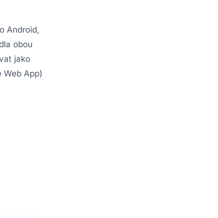
o Android,
idla obou
vat jako
ve Web App)