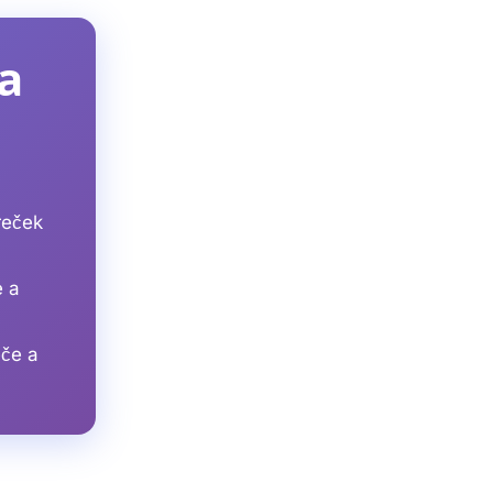
a
reček
e a
eče a