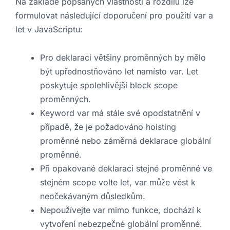
Na základě popsaných vlastností a rozdílů lze
formulovat následující doporučení pro použití var a
let v JavaScriptu:
Pro deklaraci většiny proměnných by mělo
být upřednostňováno let namísto var. Let
poskytuje spolehlivější block scope
proměnných.
Keyword var má stále své opodstatnění v
případě, že je požadováno hoisting
proměnné nebo záměrná deklarace globální
proměnné.
Při opakované deklaraci stejné proměnné ve
stejném scope volte let, var může vést k
neočekávaným důsledkům.
Nepoužívejte var mimo funkce, dochází k
vytvoření nebezpečné globální proměnné.