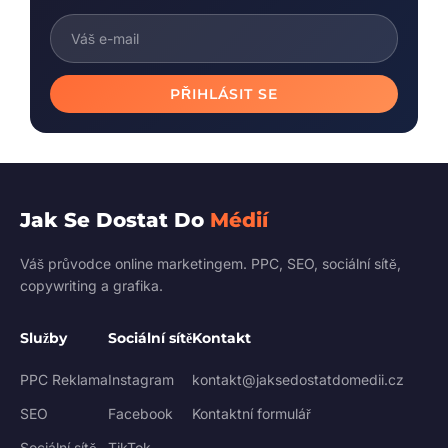
PŘIHLÁSIT SE
Jak Se Dostat Do
Médií
Váš průvodce online marketingem. PPC, SEO, sociální sítě,
copywriting a grafika.
Služby
Sociální sítě
Kontakt
PPC Reklama
Instagram
kontakt@jaksedostatdomedii.cz
SEO
Facebook
Kontaktní formulář
Sociální sítě
TikTok