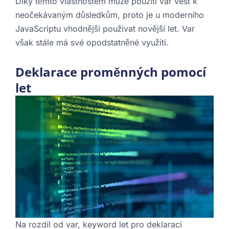
Díky těmto vlastnostem může použití var vést k
neočekávaným důsledkům, proto je u moderního
JavaScriptu vhodnější používat novější let. Var
však stále má své opodstatněné využití.
Deklarace proměnných pomocí
let
Na rozdíl od var, keyword let pro deklaraci