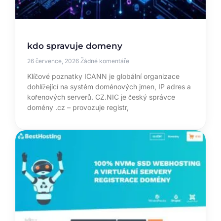
kdo spravuje domeny
26 července, 2026
Žádné komentáře
Klíčové poznatky ICANN je globální organizace
dohlížející na systém doménových jmen, IP adres a
kořenových serverů. CZ.NIC je český správce
domény .cz – provozuje registr,