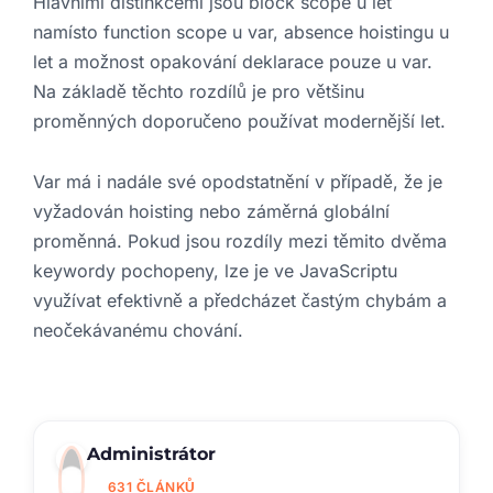
Hlavními distinkcemi jsou block scope u let
namísto function scope u var, absence hoistingu u
let a možnost opakování deklarace pouze u var.
Na základě těchto rozdílů je pro většinu
proměnných doporučeno používat modernější let.
Var má i nadále své opodstatnění v případě, že je
vyžadován hoisting nebo záměrná globální
proměnná. Pokud jsou rozdíly mezi těmito dvěma
keywordy pochopeny, lze je ve JavaScriptu
využívat efektivně a předcházet častým chybám a
neočekávanému chování.
Administrátor
631 ČLÁNKŮ