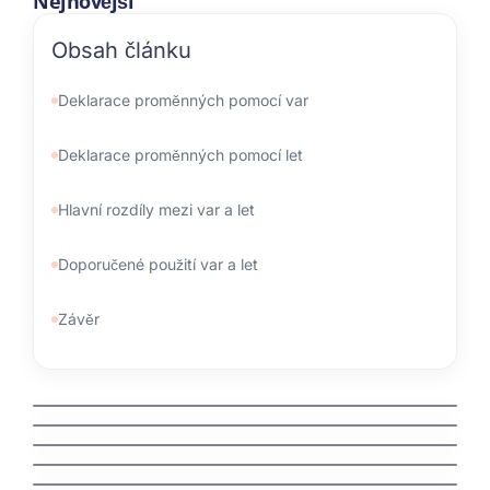
Nejnovější
Obsah článku
Deklarace proměnných pomocí var
Deklarace proměnných pomocí let
Hlavní rozdíly mezi var a let
Doporučené použití var a let
Závěr
kdo spravuje domeny
jak zaregistrovat domenu cz
jak vyhrat penize zdarma
jak vydelat penize na mobilu
jak vybrat nazev domeny
Švédská auta: Fascinující příběh severské
bezpečnosti a spolehlivosti