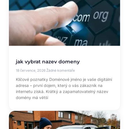
jak vybrat nazev domeny
18 července, 2026
Žádné komentáře
Klíčové poznatky Doménové jméno je vaše digitální
adresa – první dojem, který o vás zákazník na
internetu získá. Krátký a zapamatovatelný název
domény má větší