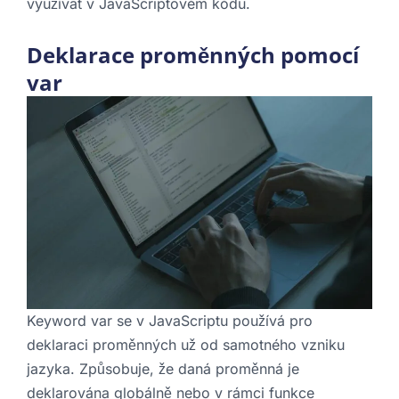
využívat v JavaScriptovém kódu.
Deklarace proměnných pomocí
var
Keyword var se v JavaScriptu používá pro
deklaraci proměnných už od samotného vzniku
jazyka. Způsobuje, že daná proměnná je
deklarována globálně nebo v rámci funkce