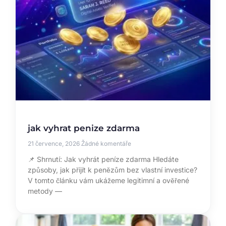
jak vyhrat penize zdarma
21 července, 2026
Žádné komentáře
📌 Shrnutí: Jak vyhrát peníze zdarma Hledáte
způsoby, jak přijít k penězům bez vlastní investice?
V tomto článku vám ukážeme legitimní a ověřené
metody —