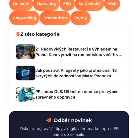
LinkedIn
Marketing
SEO
Sociální sítě
Web
Copywriting
Produktivita
Pojmy
Z této kategorie
21 Neobvyklých Restaurací s Výhledem na
Prahu: Kam vyrazit na romantickou večeři v
Praze
Jak používat AI agenty jako profesionál: 18
skrytých dovedností od Matta Pococka
PPL nebo GLS: Ultimátní recenze pro výběr
správného dopravce
Odběr novinek
Získejte nejnovější tipy z digitálního marketingu a PR
přímo do e-mailu.