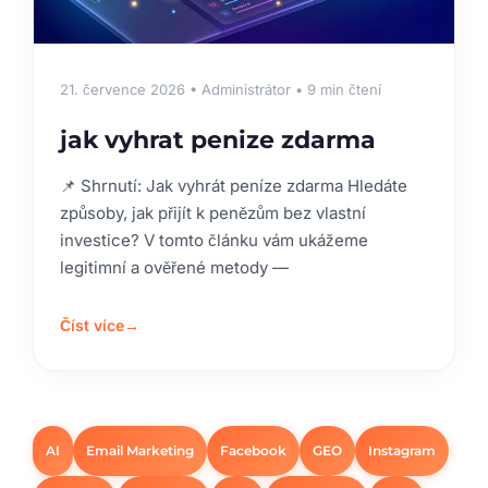
21. července 2026 • Administrátor • 9 min čtení
jak vyhrat penize zdarma
📌 Shrnutí: Jak vyhrát peníze zdarma Hledáte
způsoby, jak přijít k penězům bez vlastní
investice? V tomto článku vám ukážeme
legitimní a ověřené metody —
Číst více
→
AI
Email Marketing
Facebook
GEO
Instagram