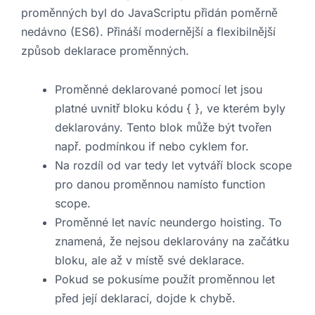
proměnných byl do JavaScriptu přidán poměrně
nedávno (ES6). Přináší modernější a flexibilnější
způsob deklarace proměnných.
Proměnné deklarované pomocí let jsou
platné uvnitř bloku kódu { }, ve kterém byly
deklarovány. Tento blok může být tvořen
např. podmínkou if nebo cyklem for.
Na rozdíl od var tedy let vytváří block scope
pro danou proměnnou namísto function
scope.
Proměnné let navíc neundergo hoisting. To
znamená, že nejsou deklarovány na začátku
bloku, ale až v místě své deklarace.
Pokud se pokusíme použít proměnnou let
před její deklarací, dojde k chybě.