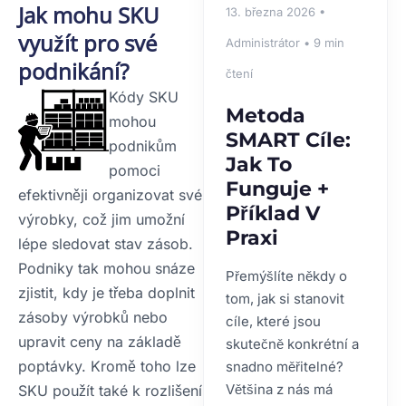
Jak mohu SKU
13. března 2026 •
využít pro své
Administrátor • 9 min
podnikání?
čtení
Kódy SKU
Metoda
mohou
SMART Cíle:
podnikům
Jak To
pomoci
Funguje +
efektivněji organizovat své
Příklad V
výrobky, což jim umožní
Praxi
lépe sledovat stav zásob.
Podniky tak mohou snáze
Přemýšlíte někdy o
zjistit, kdy je třeba doplnit
tom, jak si stanovit
zásoby výrobků nebo
cíle, které jsou
upravit ceny na základě
skutečně konkrétní a
poptávky. Kromě toho lze
snadno měřitelné?
Většina z nás má
SKU použít také k rozlišení