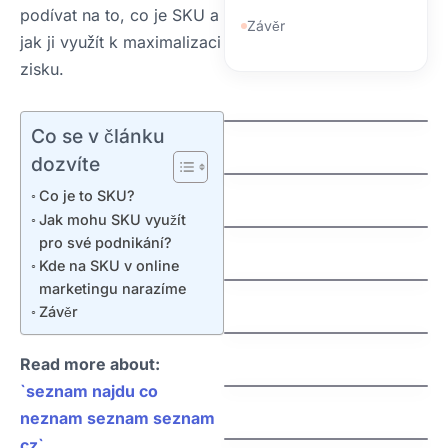
podívat na to, co je SKU a
Závěr
jak ji využít k maximalizaci
zisku.
kdo spravuje domeny
jak zaregistrovat
Co se v článku
domenu cz
dozvíte
jak vyhrat penize
Co je to SKU?
zdarma
Jak mohu SKU využít
jak vydelat penize na
pro své podnikání?
mobilu
Kde na SKU v online
marketingu narazíme
jak vybrat nazev
Švédská auta:
domeny
Závěr
Fascinující příběh
severské bezpečnosti
a spolehlivosti
Read more about:
`seznam najdu co
jak nastavit email na
vlastni domene
neznam seznam seznam
cz`
.