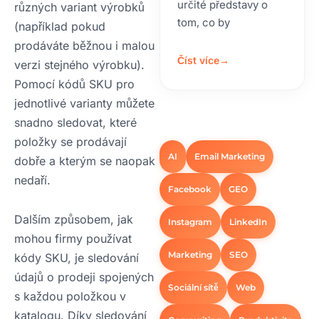
určité představy o
různých variant výrobků
tom, co by
(například pokud
prodáváte běžnou i malou
Číst více
→
verzi stejného výrobku).
Pomocí kódů SKU pro
jednotlivé varianty můžete
snadno sledovat, které
položky se prodávají
AI
Email Marketing
dobře a kterým se naopak
nedaří.
Facebook
GEO
Dalším způsobem, jak
Instagram
LinkedIn
mohou firmy používat
Marketing
SEO
kódy SKU, je sledování
údajů o prodeji spojených
Sociální sítě
Web
s každou položkou v
katalogu. Díky sledování