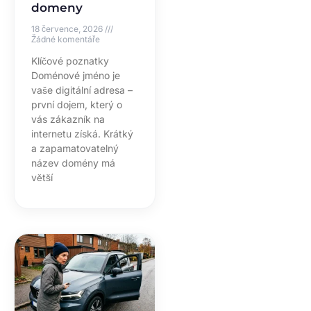
domeny
18 července, 2026
Žádné komentáře
Klíčové poznatky
Doménové jméno je
vaše digitální adresa –
první dojem, který o
vás zákazník na
internetu získá. Krátký
a zapamatovatelný
název domény má
větší