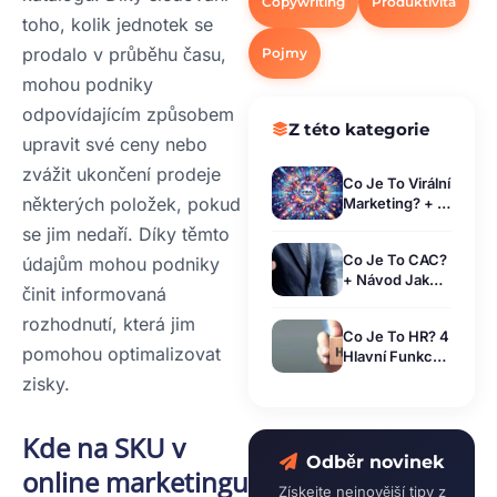
Copywriting
Produktivita
toho, kolik jednotek se
prodalo v průběhu času,
Pojmy
mohou podniky
odpovídajícím způsobem
Z této kategorie
upravit své ceny nebo
zvážit ukončení prodeje
Co Je To Virální
některých položek, pokud
Marketing? + 4
Úspěšné
se jim nedaří. Díky těmto
Příklady!
Co Je To CAC?
údajům mohou podniky
+ Návod Jak
činit informovaná
Správně C-A-C
Vypočítat!
rozhodnutí, která jim
Co Je To HR? 4
pomohou optimalizovat
Hlavní Funkce
& Správná
zisky.
Struktura
Oddělení!
Kde na SKU v
Odběr novinek
online marketingu
Získejte nejnovější tipy z