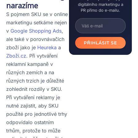
narazíme
digitálního marketingu a
PR přímo do e-mailu.
S pojmem SKU se v online
marketingu setkáme nejen
v
Google Shopping Ads
,
ale také v porovnávačích
PŘIHLÁSIT SE
zboží jako je
Heureka
a
Zboží.cz
. Při vytváření
reklamní kampaně v
různých zemích a na
různých trzích je důležité
zohlednit rozdíly v SKU.
Při vytváření reklamy je
nutné zajistit, aby SKU
použité pro jednotlivé trhy
odpovídalo ostatním
trhům, protože to může