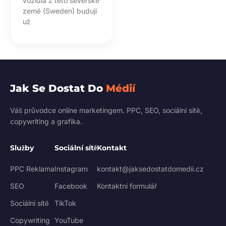
vozidla z této severské
země (Sweden) budují
už
Jak Se Dostat Do
Médií
Váš průvodce online marketingem. PPC, SEO, sociální sítě,
copywriting a grafika.
Služby
Sociální sítě
Kontakt
PPC Reklama
Instagram
kontakt@jaksedostatdomedii.cz
SEO
Facebook
Kontaktní formulář
Sociální sítě
TikTok
Copywriting
YouTube