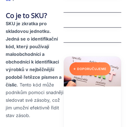
Understanding an
jak funguje dns
Extra Tooth Behind
Co je to SKU?
Front Teeth
Why Are My Teeth
(Mesiodens)
SKU je zkratka pro
Falling Out? Causes,
Treatments, and
skladovou jednotku.
Prevention
Jedná se o identifikační
kód, který používají
maloobchodníci a
obchodníci k identifikaci
výrobků v nejběžnější
⭐ DOPORUČUJEME
podobě řetězce písmen a
číslic
. Tento kód může
podnikům pomoci snadněji
sledovat své zásoby, což
jim umožní efektivně řídit
stav zásob.