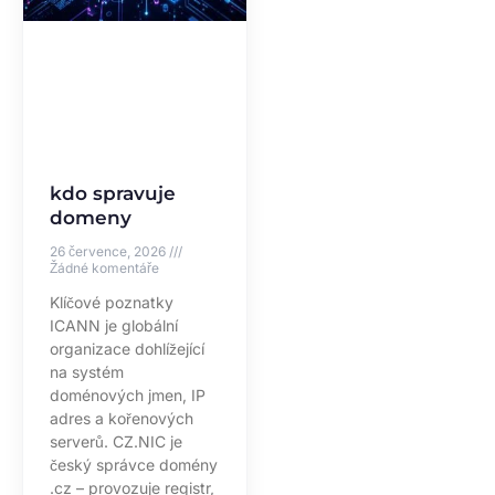
kdo spravuje
domeny
26 července, 2026
Žádné komentáře
Klíčové poznatky
ICANN je globální
organizace dohlížející
na systém
doménových jmen, IP
adres a kořenových
serverů. CZ.NIC je
český správce domény
.cz – provozuje registr,