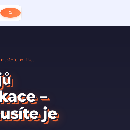
musíte je používat
jů
kace –
síte je