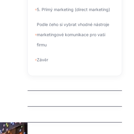
5. Přímý marketing (direct marketing)
Podle čeho si vybrat vhodné nástroje
marketingové komunikace pro vaši
firmu
Závěr
kdo spravuje domeny
jak zaregistrovat domenu cz
jak vyhrat penize zdarma
jak vydelat penize na mobilu