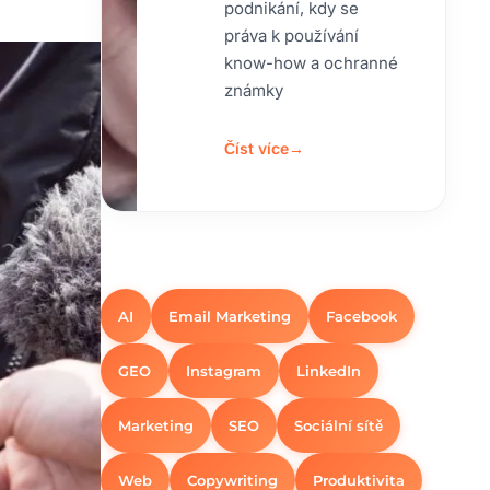
podnikání, kdy se
práva k používání
know-how a ochranné
známky
Číst více
→
AI
Email Marketing
Facebook
GEO
Instagram
LinkedIn
Marketing
SEO
Sociální sítě
Web
Copywriting
Produktivita