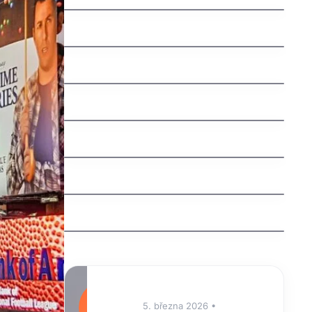
jak vybrat nazev domeny
Švédská auta: Fascinující příběh
severské bezpečnosti a spolehlivosti
jak nastavit email na vlastni domene
jak funguje dns
Understanding an Extra Tooth
Behind Front Teeth (Mesiodens)
Why Are My Teeth Falling Out?
Causes, Treatments, and Prevention
⭐
5. března 2026 •