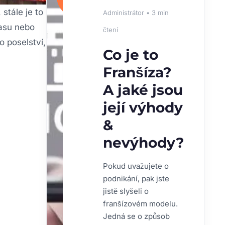
DOPORUČUJEME
stále je to
Administrátor • 3 min
lasu nebo
čtení
o poselství,
Co je to
Franšíza?
A jaké jsou
její výhody
&
nevýhody?
Pokud uvažujete o
podnikání, pak jste
jistě slyšeli o
franšízovém modelu.
Jedná se o způsob