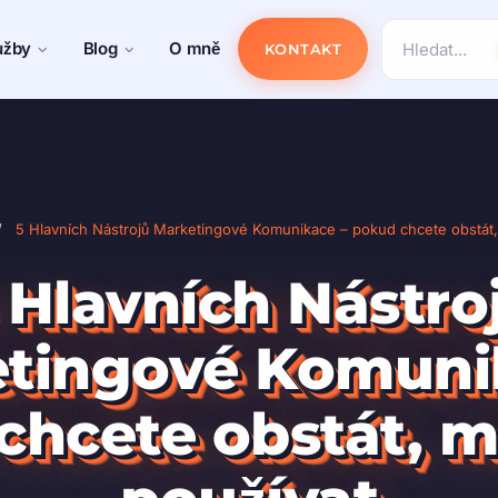
užby
Blog
O mně
KONTAKT
/
5 Hlavních Nástrojů Marketingové Komunikace – pokud chcete obstát, 
 Hlavních Nástro
tingové Komuni
hcete obstát, mu