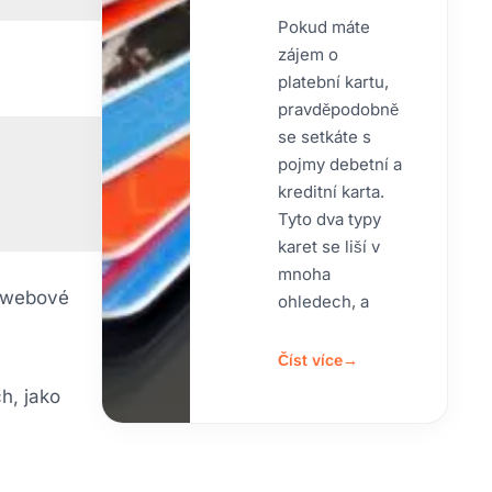
Pokud máte
zájem o
platební kartu,
pravděpodobně
se setkáte s
pojmy debetní a
kreditní karta.
Tyto dva typy
karet se liší v
mnoha
u webové
ohledech, a
Číst více
→
h, jako