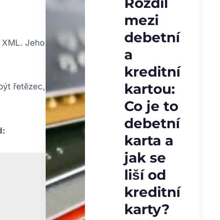
Rozdíl
mezi
debetní
 k XML. Jeho
a
kreditní
kartou:
být řetězec,
Co je to
debetní
d:
karta a
jak se
liší od
kreditní
karty?