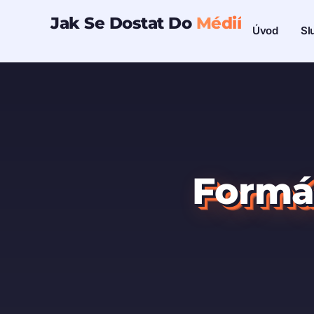
Přeskočit
Jak Se Dostat Do
Médií
Sl
Úvod
na
obsah
Formát