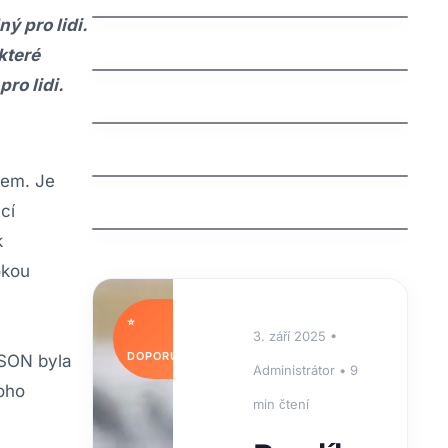
ý pro lidi.
jak nastavit email na vlastni domene
které
ro lidi.
jak funguje dns
Understanding an Extra Tooth
Behind Front Teeth (Mesiodens)
dem. Je
Why Are My Teeth Falling Out?
Causes, Treatments, and Prevention
cí
k
okou
⭐
3. září 2025 •
DOPORUČUJEME
JSON byla
Administrátor • 9
noho
min čtení