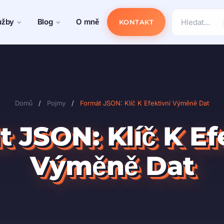
užby
Blog
O mně
KONTAKT
Domů
/
Pojmy
/
Formát JSON: Klíč K Efektivní Výměně Dat
 JSON: Klíč K Ef
Výměně Dat