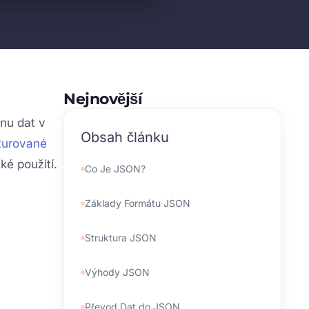
Nejnovější
ěnu dat v
Obsah článku
turované
ké použití.
Co Je JSON?
Základy Formátu JSON
Struktura JSON
Výhody JSON
Převod Dat do JSON