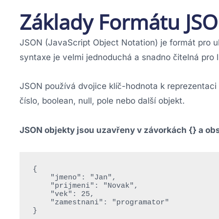
Základy Formátu JS
JSON (JavaScript Object Notation) je formát pro u
syntaxe je velmi jednoduchá a snadno čitelná pro li
JSON používá dvojice klíč-hodnota k reprezentaci 
číslo, boolean, null, pole nebo další objekt.
JSON objekty jsou uzavřeny v závorkách {} a obs
{

    "jmeno": "Jan",

    "prijmeni": "Novak",

    "vek": 25,

    "zamestnani": "programator"
