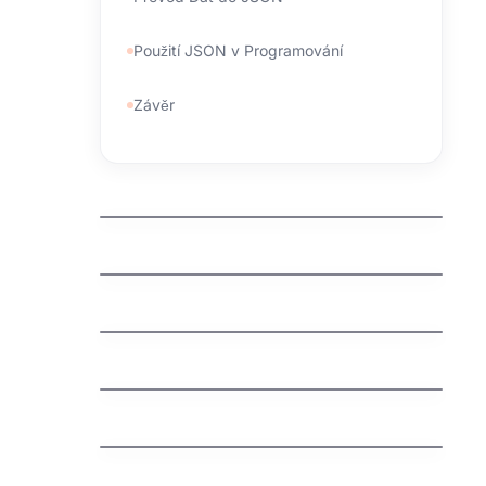
Použití JSON v Programování
Závěr
kdo spravuje domeny
jak zaregistrovat domenu cz
jak vyhrat penize zdarma
jak vydelat penize na mobilu
jak vybrat nazev domeny
Švédská auta: Fascinující příběh
severské bezpečnosti a spolehlivosti