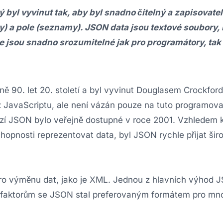
byl vyvinut tak, aby byl snadno čitelný a zapisovateln
y) a pole (seznamy). JSON data jsou textové soubory, 
e jsou snadno srozumitelné jak pro programátory, tak p
ně 90. let 20. století a byl vyvinut Douglasem Crockfor
 JavaScriptu, ale není vázán pouze na tuto programova
rzí JSON bylo veřejně dostupné v roce 2001. Vzhledem 
hopnosti reprezentovat data, byl JSON rychle přijat šir
 pro výměnu dat, jako je XML. Jednou z hlavních výhod 
mto faktorům se JSON stal preferovaným formátem pro m