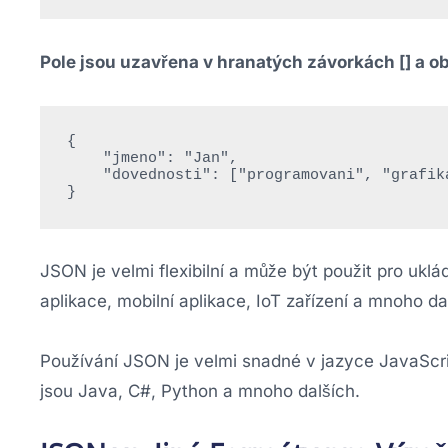
Pole jsou uzavřena v hranatých závorkách [] a o
{

    "jmeno": "Jan",

    "dovednosti": ["programovani", "grafika", "plavani"]

JSON je velmi flexibilní a může být použit pro uk
aplikace, mobilní aplikace, IoT zařízení a mnoho da
Používání JSON je velmi snadné v jazyce JavaScript,
jsou Java, C#, Python a mnoho dalších.