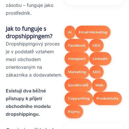
zásobu – funguje jako
prostředník.
Jak to funguje s
AI
Email Marketing
dropshippingem?
Dropshippingový proces
Facebook
GEO
je v podstatě vztahem
mezi obchodem
Instagram
LinkedIn
orientovaným na
Marketing
SEO
zákazníka a dodavatelem.
Sociální sítě
Web
Existují dva běžné
přístupy k přijetí
Copywriting
Produktivita
obchodního modelu
Pojmy
dropshippingu.