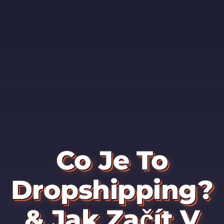
Co Je To
Dropshipping?
& Jak Začít V