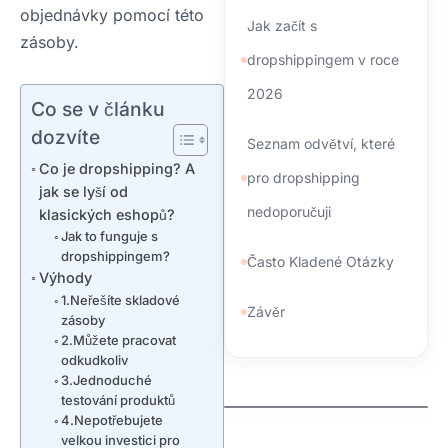
objednávky pomocí této
Jak začít s
zásoby.
dropshippingem v roce
2026
Co se v článku
dozvíte
Seznam odvětví, které
Co je dropshipping? A
pro dropshipping
jak se lyší od
nedoporučuji
klasických eshopů?
Jak to funguje s
dropshippingem?
Často Kladené Otázky
Výhody
1.Neřešíte skladové
Závěr
zásoby
2.Můžete pracovat
odkudkoliv
3.Jednoduché
kdo spravuje domeny
testování produktů
jak zaregistrovat
4.Nepotřebujete
domenu cz
velkou investici pro