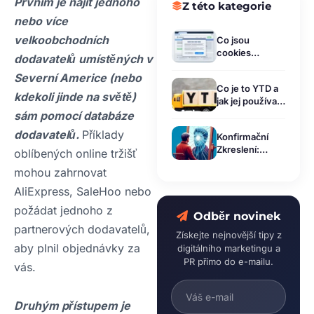
Prvním je najít jednoho
Z této kategorie
nebo více
velkoobchodních
Co jsou
cookies
dodavatelů umístěných v
soubory a jak
Severní Americe (nebo
funguje cookie
Co je to YTD a
lišta?
kdekoli jinde na světě)
jak jej používat
ve finančním
sám pomocí databáze
výkaznictví?
dodavatelů.
Příklady
Konfirmační
Zkreslení:
oblíbených online tržišť
Jak Ovlivňuje
mohou zahrnovat
Vaše
Rozhodování a
AliExpress, SaleHoo nebo
Jak ho
požádat jednoho z
překonat! [+
Odběr novinek
příklady z
partnerových dodavatelů,
Získejte nejnovější tipy z
praxe]
aby plnil objednávky za
digitálního marketingu a
PR přímo do e-mailu.
vás.
Druhým přístupem je