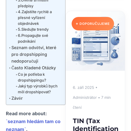
předpisy
4.Zajistěte rychlé a
přesné vyřízení
objednávek
⭐ DOPORUČUJEME
5.Sledujte trendy
6.Propagujte své
podnikání
Seznam odvětví, které
pro dropshipping
nedoporučuji
Často Kladené Otázky
Co je potřeba k
dropshippingu?
Jaký typ výrobků bych
6. září 2025 •
měl dropshipovat?
Administrátor • 7 min
Závěr
čtení
Read more about:
TIN (Tax
`seznam hledám tam co
Identification
neznam`
.