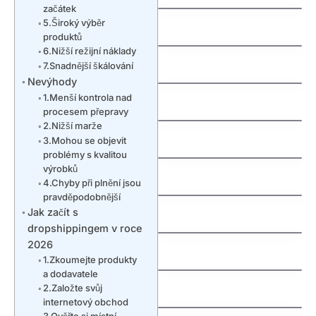
začátek
jak vyhrat penize
5.Široký výběr
zdarma
produktů
6.Nižší režijní náklady
jak vydelat penize na
mobilu
7.Snadnější škálování
Nevýhody
jak vybrat nazev
1.Menší kontrola nad
Švédská auta:
domeny
procesem přepravy
Fascinující příběh
2.Nižší marže
severské bezpečnosti
a spolehlivosti
3.Mohou se objevit
problémy s kvalitou
jak nastavit email na
výrobků
vlastni domene
4.Chyby při plnění jsou
pravděpodobnější
Jak začít s
Understanding an
jak funguje dns
Extra Tooth Behind
dropshippingem v roce
Front Teeth
2026
Why Are My Teeth
(Mesiodens)
1.Zkoumejte produkty
Falling Out? Causes,
a dodavatele
Treatments, and
2.Založte svůj
Prevention
internetový obchod
3.Ověřte si místní