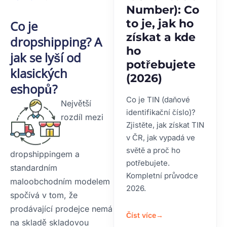
Number): Co
to je, jak ho
Co je
získat a kde
dropshipping? A
ho
jak se lyší od
potřebujete
klasických
(2026)
eshopů?
Co je TIN (daňové
Největší
identifikační číslo)?
rozdíl mezi
Zjistěte, jak získat TIN
v ČR, jak vypadá ve
světě a proč ho
dropshippingem a
potřebujete.
standardním
Kompletní průvodce
maloobchodním modelem
2026.
spočívá v tom, že
prodávající prodejce nemá
Číst více
→
na skladě skladovou