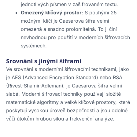
jednotlivých písmen v zašifrovaném textu.
Omezený klíčový prostor
: S pouhými 25
možnými klíči je Caesarova šifra velmi
omezená a snadno prolomitelná. To ji činí
nevhodnou pro použití v moderních šifrovacích
systémech.
Srovnání s jinými šiframi
Ve srovnání s moderními šifrovacími technikami, jako
je AES (Advanced Encryption Standard) nebo RSA
(Rivest-Shamir-Adleman), je Caesarova šifra velmi
slabá. Moderní šifrovací techniky používají složité
matematické algoritmy a velké klíčové prostory, které
poskytují vysokou úroveň bezpečnosti a jsou odolné
vůči útokům hrubou silou a frekvenční analýze.