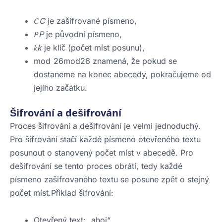
𝐶
C
je zašifrované písmeno,
𝑃
P
je původní písmeno,
𝑘
k
je klíč (počet míst posunu),
mod 26mod26 znamená, že pokud se
dostaneme na konec abecedy, pokračujeme od
jejího začátku.
Šifrování a dešifrování
Proces šifrování a dešifrování je velmi jednoduchý.
Pro šifrování stačí každé písmeno otevřeného textu
posunout o stanovený počet míst v abecedě. Pro
dešifrování se tento proces obrátí, tedy každé
písmeno zašifrovaného textu se posune zpět o stejný
počet míst.Příklad šifrování:
Otevřený text: „ahoj“