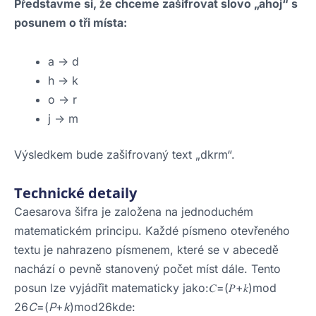
Představme si, že chceme zašifrovat slovo „ahoj“ s
posunem o tři místa:
a -> d
h -> k
o -> r
j -> m
Výsledkem bude zašifrovaný text „dkrm“.
Technické detaily
Caesarova šifra je založena na jednoduchém
matematickém principu. Každé písmeno otevřeného
textu je nahrazeno písmenem, které se v abecedě
nachází o pevně stanovený počet míst dále. Tento
posun lze vyjádřit matematicky jako:𝐶=(𝑃+𝑘)mod
26
C
=(
P
+
k
)mod26kde: