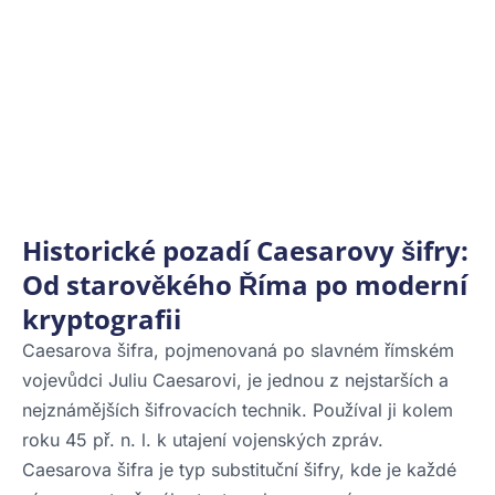
Historické pozadí Caesarovy šifry:
Od starověkého Říma po moderní
kryptografii
Caesarova šifra, pojmenovaná po slavném římském
vojevůdci Juliu Caesarovi, je jednou z nejstarších a
nejznámějších šifrovacích technik. Používal ji kolem
roku 45 př. n. l. k utajení vojenských zpráv.
Caesarova šifra je typ substituční šifry, kde je každé