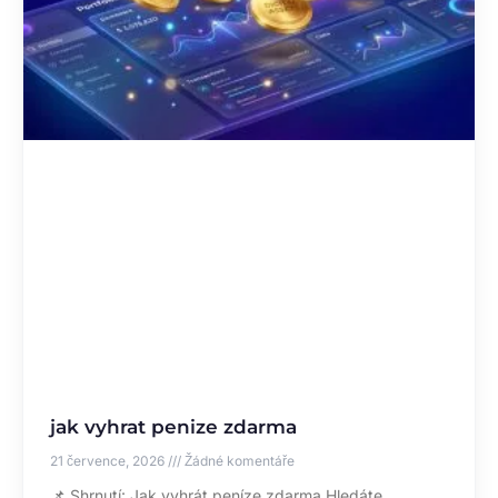
jak vyhrat penize zdarma
21 července, 2026
Žádné komentáře
📌 Shrnutí: Jak vyhrát peníze zdarma Hledáte