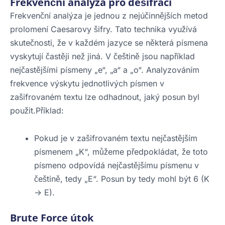
Frekvenční analýza pro dešifraci
Frekvenční analýza je jednou z nejúčinnějších metod
prolomení Caesarovy šifry. Tato technika využívá
skutečnosti, že v každém jazyce se některá písmena
vyskytují častěji než jiná. V češtině jsou například
nejčastějšími písmeny „e“, „a“ a „o“. Analyzováním
frekvence výskytu jednotlivých písmen v
zašifrovaném textu lze odhadnout, jaký posun byl
použit.Příklad:
Pokud je v zašifrovaném textu nejčastějším
písmenem „K“, můžeme předpokládat, že toto
písmeno odpovídá nejčastějšímu písmenu v
češtině, tedy „E“. Posun by tedy mohl být 6 (K
-> E).
Brute Force útok