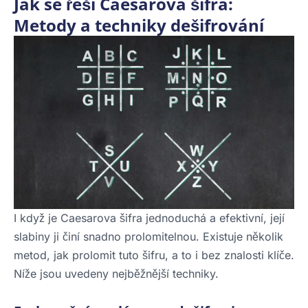
Jak se řeší Caesarova šifra:
Metody a techniky dešifrování
I když je Caesarova šifra jednoduchá a efektivní, její
slabiny ji činí snadno prolomitelnou. Existuje několik
metod, jak prolomit tuto šifru, a to i bez znalosti klíče.
Níže jsou uvedeny nejběžnější techniky.