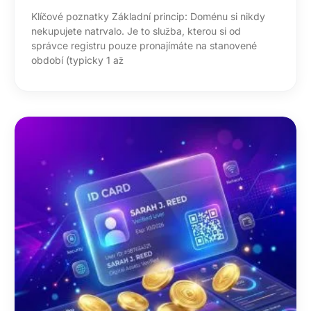
Klíčové poznatky Základní princip: Doménu si nikdy
nekupujete natrvalo. Je to služba, kterou si od
správce registru pouze pronajímáte na stanovené
období (typicky 1 až