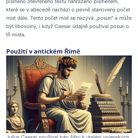
písmeno otevřeného textu nahrazeno písmenem,
které se v abecedě nachází o pevně stanovený počet
míst dále. Tento počet míst se nazývá „posun“ a může
být libovolný, i když Caesar údajně používal posun o
tři místa.
Použití v antickém Římě
Julius Caesar používal tuto šifru k utajení vojenských