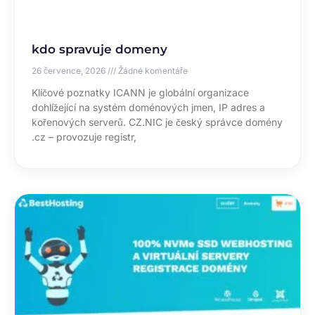
kdo spravuje domeny
26 července, 2026
Žádné komentáře
Klíčové poznatky ICANN je globální organizace
dohlížející na systém doménových jmen, IP adres a
kořenových serverů. CZ.NIC je český správce domény
.cz – provozuje registr,