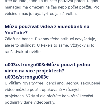
free koupíte jednou a můžete používat pořád. Rights-
managed má omezení na čas nebo počet použití. Pro
většinu z nás je royalty-free jasná volba.
Můžu používat videa z videobank na
YouTube?
Záleží na bance. Pixabay třeba atribuci nevyžaduje,
ale je to slušnost. U Pexels to samé. Vždycky si to
radši dvakrát ověřte.
u003cstrongu003eMůžu použít jedno
video na více projektech?
u003c/strongu003e
U většiny royalty-free licencí ano. Jednou zakoupené
video můžete použít opakovaně v různých
projektech. Vždy si ale přečtěte konkrétní licenční
podmínky dané videobanky.