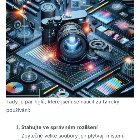
Tady je pár fíglů, které jsem se naučil za ty roky
používání:
Stahujte ve správném rozlišení
Zbytečně velké soubory jen plýtvají místem.