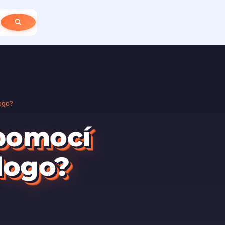
ogo?
 pomocí
logo?