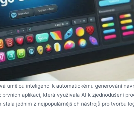
žívá umělou inteligenci k automatickému generování náv
prvních aplikací, která využívala AI k zjednodušení pr
stala jedním z nejpopulárnějších nástrojů pro tvorbu lo