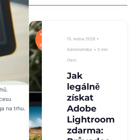
⭐
13. ledna 2026 •
DOPORUČUJEME
Administrátor • 3 min
čtení
Jak
legálně
rhů.
získat
ocesu
Adobe
ga na trhu.
Lightroom
zdarma: