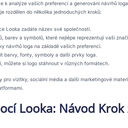
ce k analýze vašich preferencí a generování návrhů loga
je rozdělen do několika jednoduchých kroků:
nce Looka zadáte název své společnosti.
lů, barev a symbolů, které nejlépe reprezentují vaši znač
ky návrhů loga na základě vašich preferencí.
t barvy, fonty, symboly a další prvky loga.
i, můžete si logo stáhnout v různých formátech.
y pro vizitky, sociální média a další marketingové materi
latformami.
mocí Looka: Návod Krok