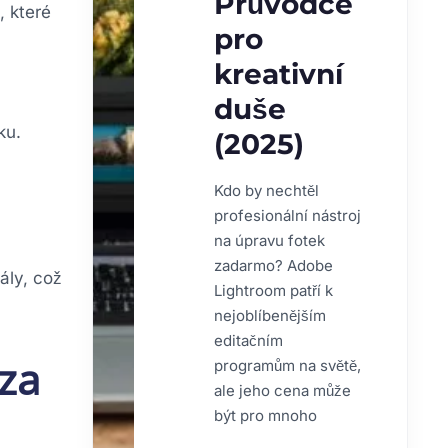
Průvodce
, které
pro
kreativní
duše
ku.
(2025)
Kdo by nechtěl
profesionální nástroj
na úpravu fotek
zadarmo? Adobe
ály, což
Lightroom patří k
nejoblíbenějším
editačním
 za
programům na světě,
ale jeho cena může
být pro mnoho