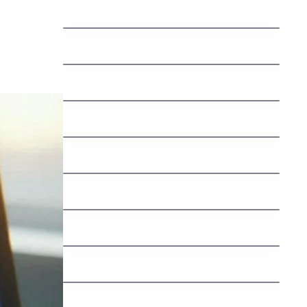
jak zaregistrovat domenu cz
jak vyhrat penize zdarma
jak vydelat penize na mobilu
jak vybrat nazev domeny
Švédská auta: Fascinující příběh
severské bezpečnosti a spolehlivosti
jak nastavit email na vlastni domene
jak funguje dns
Understanding an Extra Tooth
Behind Front Teeth (Mesiodens)
Why Are My Teeth Falling Out?
Causes, Treatments, and Prevention