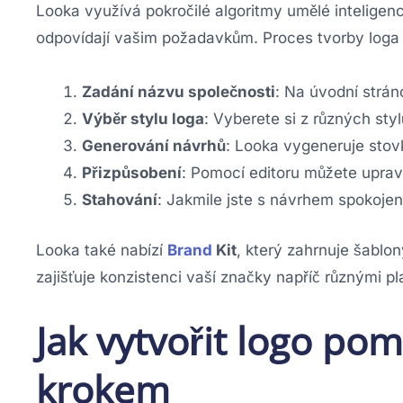
Looka využívá pokročilé algoritmy umělé inteligen
odpovídají vašim požadavkům. Proces tvorby loga 
Zadání názvu společnosti
: Na úvodní strá
Výběr stylu loga
: Vyberete si z různých sty
Generování návrhů
: Looka vygeneruje stov
Přizpůsobení
: Pomocí editoru můžete upravi
Stahování
: Jakmile jste s návrhem spokojen
Looka také nabízí
Brand
Kit
, který zahrnuje šablon
zajišťuje konzistenci vaší značky napříč různými p
Jak vytvořit logo po
krokem