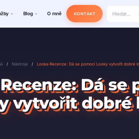
užby
Blog
O mně
KONTAKT
mů
/
Nástroje
/
Looka Recenze: Dá se pomocí Looky vytvořit dobré l
Recenze: Dá se
y vytvořit dobré 