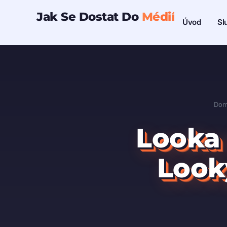
Přeskočit
Jak Se Dostat Do
Médií
Sl
Úvod
na
obsah
Do
Looka 
Look