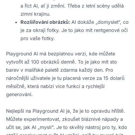
a říct AI, ať ji změní. Třeba z letní scény udělá
zimní krajinu.
Rozšiřování obrázků:
AI dokáže „domyslet“, co
je za okraji fotky. Je to jako mít rentgenové oči
pro vaše fotky.
Playground AI má bezplatnou verzi, kde můžete
vytvořit až 100 obrázků denně. To je jako mít sto
barev v malířské paletě zdarma každý den. Pro
náročnější uživatele je tu placená verze za 15 dolarů
měsíčně, která nabízí více funkcí a rychlejší
generování.
Nejlepší na Playground AI je, že je to opravdu hřiště.
Můžete experimentovat, zkoušet bláznivé nápady a
učit se, jak AI „myslí“. Je to skvělý nástroj pro ty, kdo