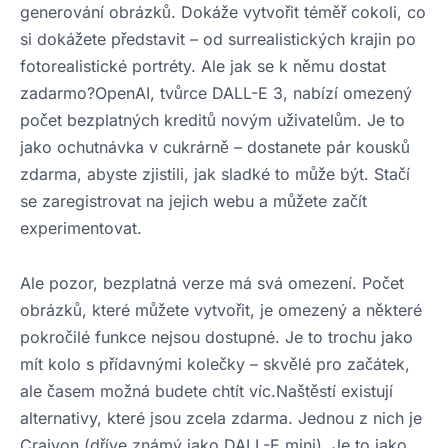
generování obrázků. Dokáže vytvořit téměř cokoli, co
si dokážete představit – od surrealistických krajin po
fotorealistické portréty. Ale jak se k němu dostat
zadarmo?OpenAI, tvůrce DALL-E 3, nabízí omezený
počet bezplatných kreditů novým uživatelům. Je to
jako ochutnávka v cukrárně – dostanete pár kousků
zdarma, abyste zjistili, jak sladké to může být. Stačí
se zaregistrovat na jejich webu a můžete začít
experimentovat.
Ale pozor, bezplatná verze má svá omezení. Počet
obrázků, které můžete vytvořit, je omezený a některé
pokročilé funkce nejsou dostupné. Je to trochu jako
mít kolo s přídavnými kolečky – skvělé pro začátek,
ale časem možná budete chtít víc.Naštěstí existují
alternativy, které jsou zcela zdarma. Jednou z nich je
Craiyon (dříve známý jako DALL-E mini). Je to jako