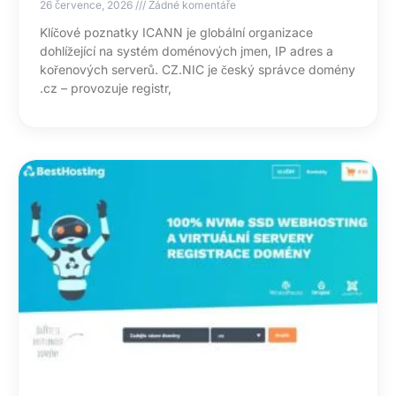
26 července, 2026
Žádné komentáře
Klíčové poznatky ICANN je globální organizace
dohlížející na systém doménových jmen, IP adres a
kořenových serverů. CZ.NIC je český správce domény
.cz – provozuje registr,