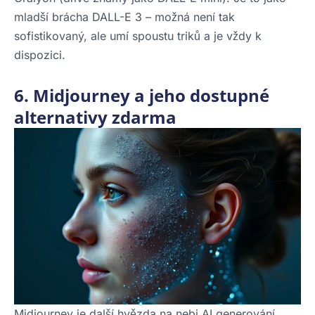
mladší brácha DALL-E 3 – možná není tak
sofistikovaný, ale umí spoustu triků a je vždy k
dispozici.
6. Midjourney a jeho dostupné
alternativy zdarma
Midjourney je další hvězda na nebi AI generování