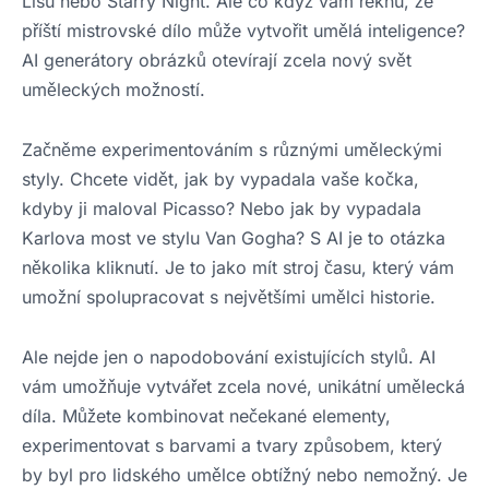
Lisu nebo Starry Night. Ale co když vám řeknu, že
příští mistrovské dílo může vytvořit umělá inteligence?
AI generátory obrázků otevírají zcela nový svět
uměleckých možností.
Začněme experimentováním s různými uměleckými
styly. Chcete vidět, jak by vypadala vaše kočka,
kdyby ji maloval Picasso? Nebo jak by vypadala
Karlova most ve stylu Van Gogha? S AI je to otázka
několika kliknutí. Je to jako mít stroj času, který vám
umožní spolupracovat s největšími umělci historie.
Ale nejde jen o napodobování existujících stylů. AI
vám umožňuje vytvářet zcela nové, unikátní umělecká
díla. Můžete kombinovat nečekané elementy,
experimentovat s barvami a tvary způsobem, který
by byl pro lidského umělce obtížný nebo nemožný. Je