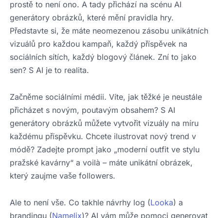
prostě to není ono. A tady přichází na scénu AI
generátory obrázků, které mění pravidla hry.
Představte si, že máte neomezenou zásobu unikátních
vizuálů pro každou kampaň, každý příspěvek na
sociálních sítích, každý blogový článek. Zní to jako
sen? S AI je to realita.
Začněme sociálními médii. Víte, jak těžké je neustále
přicházet s novým, poutavým obsahem? S AI
generátory obrázků můžete vytvořit vizuály na míru
každému příspěvku. Chcete ilustrovat nový trend v
módě? Zadejte prompt jako „moderní outfit ve stylu
pražské kavárny“ a voilà – máte unikátní obrázek,
který zaujme vaše followers.
Ale to není vše. Co takhle návrhy log (
Looka
) a
brandingu (
Namelix
)? AI vám může pomoci generovat