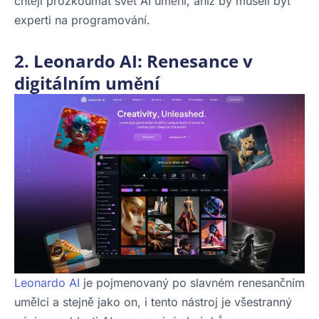
chtějí prozkoumat svět AI umění, aniž by museli být
experti na programování.
2. Leonardo AI: Renesance v
digitálním umění
Leonardo AI
je pojmenovaný po slavném renesančním
umělci a stejně jako on, i tento nástroj je všestranný