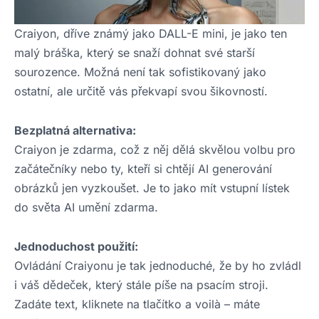
Craiyon, dříve známý jako DALL-E mini, je jako ten
malý bráška, který se snaží dohnat své starší
sourozence. Možná není tak sofistikovaný jako
ostatní, ale určitě vás překvapí svou šikovností.
Bezplatná alternativa:
Craiyon je zdarma, což z něj dělá skvělou volbu pro
začátečníky nebo ty, kteří si chtějí AI generování
obrázků jen vyzkoušet. Je to jako mít vstupní lístek
do světa AI umění zdarma.
Jednoduchost použití:
Ovládání Craiyonu je tak jednoduché, že by ho zvládl
i váš dědeček, který stále píše na psacím stroji.
Zadáte text, kliknete na tlačítko a voilà – máte