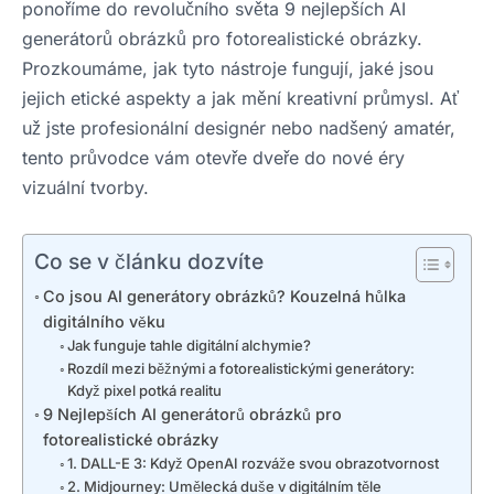
ponoříme do revolučního světa 9 nejlepších AI
generátorů obrázků pro fotorealistické obrázky.
Prozkoumáme, jak tyto nástroje fungují, jaké jsou
jejich etické aspekty a jak mění kreativní průmysl. Ať
už jste profesionální designér nebo nadšený amatér,
tento průvodce vám otevře dveře do nové éry
vizuální tvorby.
Co se v článku dozvíte
Co jsou AI generátory obrázků? Kouzelná hůlka
digitálního věku
Jak funguje tahle digitální alchymie?
Rozdíl mezi běžnými a fotorealistickými generátory:
Když pixel potká realitu
9 Nejlepších AI generátorů obrázků pro
fotorealistické obrázky
1. DALL-E 3: Když OpenAI rozváže svou obrazotvornost
2. Midjourney: Umělecká duše v digitálním těle