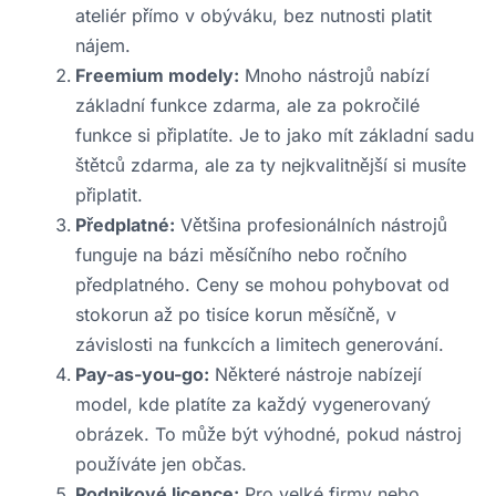
ateliér přímo v obýváku, bez nutnosti platit
nájem.
Freemium modely:
Mnoho nástrojů nabízí
základní funkce zdarma, ale za pokročilé
funkce si připlatíte. Je to jako mít základní sadu
štětců zdarma, ale za ty nejkvalitnější si musíte
připlatit.
Předplatné:
Většina profesionálních nástrojů
funguje na bázi měsíčního nebo ročního
předplatného. Ceny se mohou pohybovat od
stokorun až po tisíce korun měsíčně, v
závislosti na funkcích a limitech generování.
Pay-as-you-go:
Některé nástroje nabízejí
model, kde platíte za každý vygenerovaný
obrázek. To může být výhodné, pokud nástroj
používáte jen občas.
Podnikové licence:
Pro velké firmy nebo