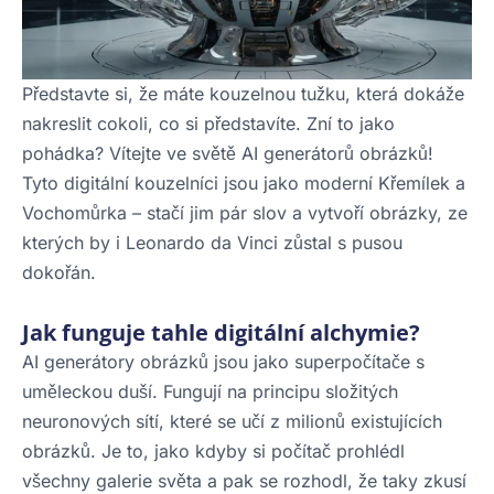
Představte si, že máte kouzelnou tužku, která dokáže
nakreslit cokoli, co si představíte. Zní to jako
pohádka? Vítejte ve světě AI generátorů obrázků!
Tyto digitální kouzelníci jsou jako moderní Křemílek a
Vochomůrka – stačí jim pár slov a vytvoří obrázky, ze
kterých by i Leonardo da Vinci zůstal s pusou
dokořán.
Jak funguje tahle digitální alchymie?
AI generátory obrázků jsou jako superpočítače s
uměleckou duší. Fungují na principu složitých
neuronových sítí, které se učí z milionů existujících
obrázků. Je to, jako kdyby si počítač prohlédl
všechny galerie světa a pak se rozhodl, že taky zkusí