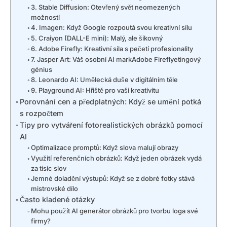
3. Stable Diffusion: Otevřený svět neomezených
možností
4. Imagen: Když Google rozpoutá svou kreativní sílu
5. Craiyon (DALL-E mini): Malý, ale šikovný
6. Adobe Firefly: Kreativní síla s pečetí profesionality
7. Jasper Art: Váš osobní AI markAdobe Fireflyetingový
génius
8. Leonardo AI: Umělecká duše v digitálním těle
9. Playground AI: Hřiště pro vaši kreativitu
Porovnání cen a předplatných: Když se umění potká
s rozpočtem
Tipy pro vytváření fotorealistických obrázků pomocí
AI
Optimalizace promptů: Když slova malují obrazy
Využití referenčních obrázků: Když jeden obrázek vydá
za tisíc slov
Jemné doladění výstupů: Když se z dobré fotky stává
mistrovské dílo
Často kladené otázky
Mohu použít AI generátor obrázků pro tvorbu loga své
firmy?