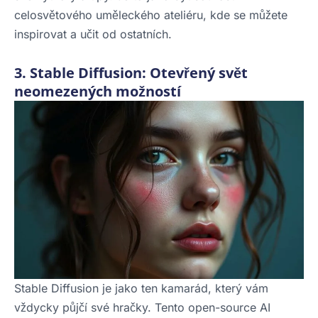
celosvětového uměleckého ateliéru, kde se můžete
inspirovat a učit od ostatních.
3. Stable Diffusion: Otevřený svět
neomezených možností
Stable Diffusion je jako ten kamarád, který vám
vždycky půjčí své hračky. Tento open-source AI