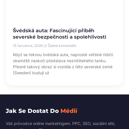
Švédská auta: Fascinující příběh
severské bezpečnosti a spolehlivosti
15 července, 2026
Žádné komentáře
Když se řeknou švédská auta, naprosté většině řidičů
okamžitě naskočí představa nezničitelného tanku.
Přesně takový obraz si vozidla z této severské země
(Sweden) budují už
Jak Se Dostat Do
Médií
Váš průvodce online marketingem. PPC, SEO, sociální sítě,