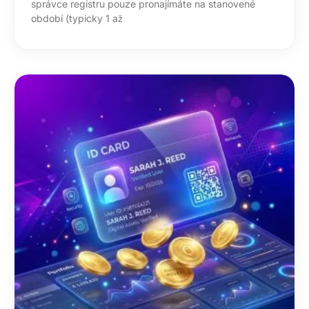
správce registru pouze pronajímáte na stanovené
období (typicky 1 až