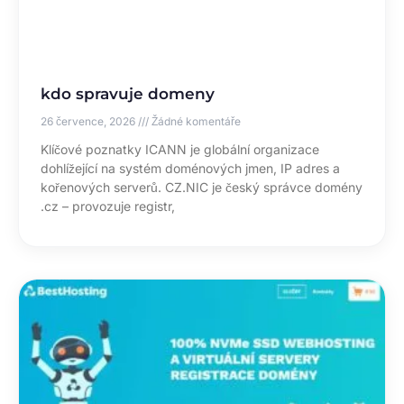
kdo spravuje domeny
26 července, 2026
Žádné komentáře
Klíčové poznatky ICANN je globální organizace
dohlížející na systém doménových jmen, IP adres a
kořenových serverů. CZ.NIC je český správce domény
.cz – provozuje registr,