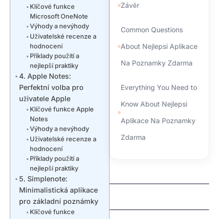
Závěr
Klíčové funkce
Microsoft OneNote
Výhody a nevýhody
Common Questions
Uživatelské recenze a
hodnocení
About Nejlepsi Aplikace
Příklady použití a
Na Poznamky Zdarma
nejlepší praktiky
4. Apple Notes:
Perfektní volba pro
Everything You Need to
uživatele Apple
Know About Nejlepsi
Klíčové funkce Apple
Notes
Aplikace Na Poznamky
Výhody a nevýhody
Zdarma
Uživatelské recenze a
hodnocení
Příklady použití a
nejlepší praktiky
kdo spravuje domeny
5. Simplenote:
jak zaregistrovat
Minimalistická aplikace
domenu cz
pro základní poznámky
Klíčové funkce
jak vyhrat penize