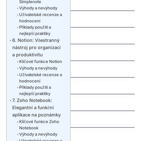
Simplenote
zdarma
Výhody a nevýhody
jak vydelat penize na
Uživatelské recenze a
mobilu
hodnocení
Příklady použití a
jak vybrat nazev
nejlepší praktiky
Švédská auta:
domeny
6. Notion: Všestranný
Fascinující příběh
severské bezpečnosti
nástroj pro organizaci
a spolehlivosti
a produktivitu
Klíčové funkce Notion
jak nastavit email na
Výhody a nevýhody
vlastni domene
Uživatelské recenze a
hodnocení
Understanding an
jak funguje dns
Příklady použití a
Extra Tooth Behind
nejlepší praktiky
Front Teeth
7. Zoho Notebook:
Why Are My Teeth
(Mesiodens)
Elegantní a funkční
Falling Out? Causes,
Treatments, and
aplikace na poznámky
Prevention
Klíčové funkce Zoho
Notebook
Výhody a nevýhody
Uživatelské recenze a