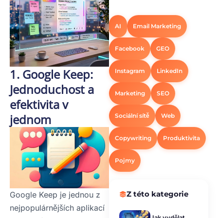
AI
Email Marketing
Facebook
GEO
1. Google Keep:
Instagram
LinkedIn
Jednoduchost a
Marketing
SEO
efektivita v
jednom
Sociální sítě
Web
Copywriting
Produktivita
Pojmy
Z této kategorie
Google Keep je jednou z
nejpopulárnějších aplikací
Jak vydělat