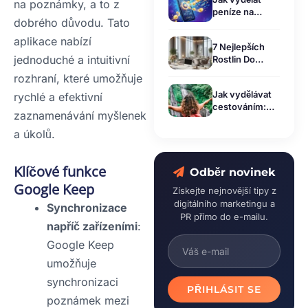
na poznámky, a to z
peníze na
dobrého důvodu. Tato
mobilu: Reálné
metody pro rok
aplikace nabízí
7 Nejlepších
2026
jednoduché a intuitivní
Rostlin Do
Kanceláře Pro
rozhraní, které umožňuje
Lepší Vzduh i
Jak vydělávat
rychlé a efektivní
Produktivitu
cestováním:
zaznamenávání myšlenek
Tipy a triky pro
získání příjmů
a úkolů.
na cestách
Klíčové funkce
Odběr novinek
Google Keep
Získejte nejnovější tipy z
digitálního marketingu a
Synchronizace
PR přímo do e-mailu.
napříč zařízeními
:
Google Keep
umožňuje
synchronizaci
PŘIHLÁSIT SE
poznámek mezi