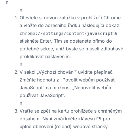
n
n
Otevřete si novou záložku v prohlížeči Chrome
a vložte do adresního řádku následující odkaz:
a
chrome://settings/content/javascript
stiskněte Enter. Tím se dostanete přímo do
potřebné sekce, aniž byste se museli zdlouhavě
proklikávat nastavením.
n
V sekci „Výchozí chování“ uvidíte přepínač.
Změňte hodnotu z „Povolit webům používat
JavaScript“ na možnost „Nepovolit webům
používat JavaScript“.
n
Vraťte se zpět na kartu prohlížeče s chráněným
obsahem. Nyní zmáčkněte klávesu
pro
F5
úplné obnovení (reload) webové stránky.