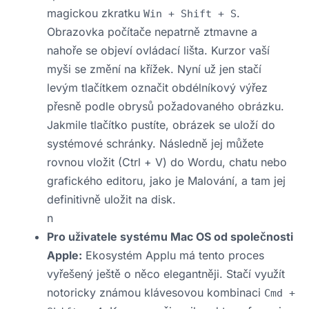
magickou zkratku
.
Win + Shift + S
Obrazovka počítače nepatrně ztmavne a
nahoře se objeví ovládací lišta. Kurzor vaší
myši se změní na křížek. Nyní už jen stačí
levým tlačítkem označit obdélníkový výřez
přesně podle obrysů požadovaného obrázku.
Jakmile tlačítko pustíte, obrázek se uloží do
systémové schránky. Následně jej můžete
rovnou vložit (Ctrl + V) do Wordu, chatu nebo
grafického editoru, jako je Malování, a tam jej
definitivně uložit na disk.
n
Pro uživatele systému Mac OS od společnosti
Apple:
Ekosystém Applu má tento proces
vyřešený ještě o něco elegantněji. Stačí využít
notoricky známou klávesovou kombinaci
Cmd +