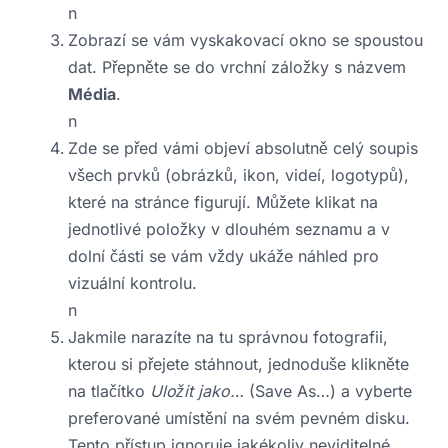
n
Zobrazí se vám vyskakovací okno se spoustou
dat. Přepněte se do vrchní záložky s názvem
Média
.
n
Zde se před vámi objeví absolutně celý soupis
všech prvků (obrázků, ikon, videí, logotypů),
které na stránce figurují. Můžete klikat na
jednotlivé položky v dlouhém seznamu a v
dolní části se vám vždy ukáže náhled pro
vizuální kontrolu.
n
Jakmile narazíte na tu správnou fotografii,
kterou si přejete stáhnout, jednoduše klikněte
na tlačítko
Uložit jako…
(Save As…) a vyberte
preferované umístění na svém pevném disku.
Tento přístup ignoruje jakékoliv neviditelné