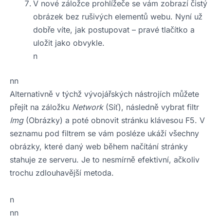
V nové záložce prohlížeče se vám zobrazí čistý
obrázek bez rušivých elementů webu. Nyní už
dobře víte, jak postupovat – pravé tlačítko a
uložit jako obvykle.
n
nn
Alternativně v týchž vývojářských nástrojích můžete
přejít na záložku
Network
(Síť), následně vybrat filtr
Img
(Obrázky) a poté obnovit stránku klávesou F5. V
seznamu pod filtrem se vám posléze ukáží všechny
obrázky, které daný web během načítání stránky
stahuje ze serveru. Je to nesmírně efektivní, ačkoliv
trochu zdlouhavější metoda.
n
nn