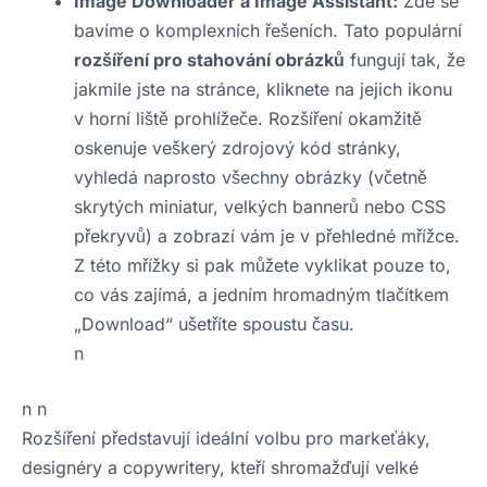
Image Downloader a Image Assistant:
Zde se
bavíme o komplexních řešeních. Tato populární
rozšíření pro stahování obrázků
fungují tak, že
jakmile jste na stránce, kliknete na jejich ikonu
v horní liště prohlížeče. Rozšíření okamžitě
oskenuje veškerý zdrojový kód stránky,
vyhledá naprosto všechny obrázky (včetně
skrytých miniatur, velkých bannerů nebo CSS
překryvů) a zobrazí vám je v přehledné mřížce.
Z této mřížky si pak můžete vyklikat pouze to,
co vás zajímá, a jedním hromadným tlačítkem
„Download“ ušetříte spoustu času.
n
n n
Rozšíření představují ideální volbu pro markeťáky,
designéry a copywritery, kteří shromažďují velké