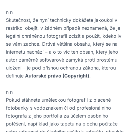
n n
Skutečnost, že nyní technicky dokážete jakoukoliv
restrikci obejít, v žádném případě neznamená, že je
legální chráněnou fotografii zcizit a použít, kdekoliv
se vám zachce. Drtivá většina obsahu, který se na
internetu nachází – a o to víc ten obsah, který jeho
autor záměrně softwarově zamyká proti prostému
uložení – je pod přísnou ochranou zákona, kterou
definuje
Autorské právo (Copyright)
.
n n
Pokud stáhnete uměleckou fotografii z placené
fotobanky s vodoznakem či od profesionálního
fotografa z jeho portfolia za účelem osobního
potěšení, například jako tapetu na plochu počítače
nebo referenci do školního sešitu k referátu, obvykle