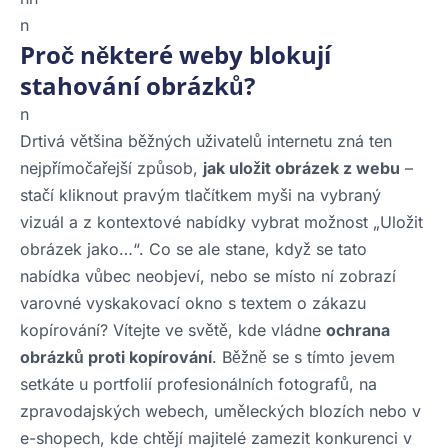
n
Proč některé weby blokují
stahování obrázků?
n
Drtivá většina běžných uživatelů internetu zná ten
nejpřímočařejší způsob,
jak uložit obrázek z webu
–
stačí kliknout pravým tlačítkem myši na vybraný
vizuál a z kontextové nabídky vybrat možnost „Uložit
obrázek jako…“. Co se ale stane, když se tato
nabídka vůbec neobjeví, nebo se místo ní zobrazí
varovné vyskakovací okno s textem o zákazu
kopírování? Vítejte ve světě, kde vládne
ochrana
obrázků proti kopírování
. Běžně se s tímto jevem
setkáte u portfolií profesionálních fotografů, na
zpravodajských webech, uměleckých blozích nebo v
e-shopech, kde chtějí majitelé zamezit konkurenci v