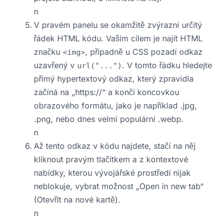
n
V pravém panelu se okamžitě zvýrazní určitý
řádek HTML kódu. Vaším cílem je najít HTML
značku
, případně u CSS pozadí odkaz
<img>
uzavřený v
. V tomto řádku hledejte
url("...")
přímý hypertextový odkaz, který zpravidla
začíná na „https://“ a končí koncovkou
obrazového formátu, jako je například .jpg,
.png, nebo dnes velmi populární .webp.
n
Až tento odkaz v kódu najdete, stačí na něj
kliknout pravým tlačítkem a z kontextové
nabídky, kterou vývojářské prostředí nijak
neblokuje, vybrat možnost „Open in new tab“
(Otevřít na nové kartě).
n