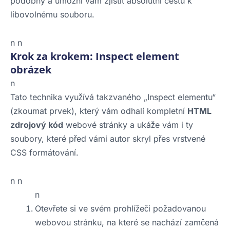
podobný a umožní vám zjistit absolutní cestu k
libovolnému souboru.
n n
Krok za krokem: Inspect element
obrázek
n
Tato technika využívá takzvaného „Inspect elementu“
(zkoumat prvek), který vám odhalí kompletní
HTML
zdrojový kód
webové stránky a ukáže vám i ty
soubory, které před vámi autor skryl přes vrstvené
CSS formátování.
n n
n
Otevřete si ve svém prohlížeči požadovanou
webovou stránku, na které se nachází zamčená