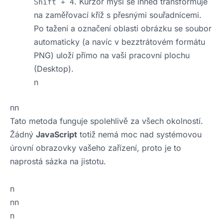
. Kurzor myši se ihned transformuje
Shift + 4
na zaměřovací kříž s přesnými souřadnicemi.
Po tažení a označení oblasti obrázku se soubor
automaticky (a navíc v bezztrátovém formátu
PNG) uloží přímo na vaši pracovní plochu
(Desktop).
n
nn
Tato metoda funguje spolehlivě za všech okolností.
Žádný
JavaScript
totiž nemá moc nad systémovou
úrovní obrazovky vašeho zařízení, proto je to
naprostá sázka na jistotu.
n
nn
n