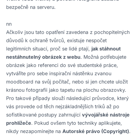
bezpečně na serveru.
nn
Ačkoliv jsou tato opatření zavedena z pochopitelných
důvodů k ochraně tvůrců, existuje nespočet
legitimních situací, proč se lidé ptají,
jak stáhnout
nestáhnutelný obrázek z webu
. Možná potřebujete
obrázek jako referenci do své studentské práce,
vytváříte pro sebe inspirační nástěnku zvanou
moodboard na svůj počítač, nebo si jen chcete uložit
krásnou fotografii jako tapetu na plochu obrazovky.
Pro takové případy slouží následující průvodce, který
vás provede od těch nejzákladnějších triků až po
sofistikované postupy zahrnující
vývojářské nástroje
prohlížeče
. Pokud ovšem tyto techniky aplikujete,
nikdy nezapomínejte na
Autorské právo (Copyright)
.