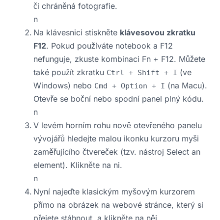
či chráněná fotografie.
n
Na klávesnici stiskněte
klávesovou zkratku
F12
. Pokud používáte notebook a F12
nefunguje, zkuste kombinaci Fn + F12. Můžete
také použít zkratku
(ve
Ctrl + Shift + I
Windows) nebo
(na Macu).
Cmd + Option + I
Otevře se boční nebo spodní panel plný kódu.
n
V levém horním rohu nově otevřeného panelu
vývojářů hledejte malou ikonku kurzoru myši
zaměřujícího čtvereček (tzv. nástroj Select an
element). Klikněte na ni.
n
Nyní najeďte klasickým myšovým kurzorem
přímo na obrázek na webové stránce, který si
přejete stáhnout, a klikněte na něj.