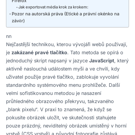
Firefox
Jak exportovat média krok za krokem:
Pozor na autorská práva (Etické a právní okénko na
závěr)
nn
Nejčastější technikou, kterou vývojáři webů používají,
je
zakázané pravé tlačítko
. Tato metoda se opírá o
jednoduchý skript napsaný v jazyce
JavaScript
, který
aktivně naslouchá událostem myši a ve chvíli, kdy
uživatel použije pravé tlačítko, zablokuje vyvolání
standardního systémového menu prohlížeče. Další
velmi sofistikovanou metodou je nasazení
průhledného obrazového překryvu, takzvaného
„blank pixelu“. V praxi to znamená, že když se
pokusíte obrázek uložit, ve skutečnosti stahujete
pouze prázdný, neviditelný obrázek umístěný v horní
vrstvě (CSS vrstvě) a původní fotografie zůstává