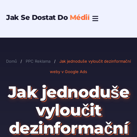
Přeskočit
na
Jak Se Dostat Do
Médií
obsah
Domů
/
PPC Reklama
/
Jak jednoduše vyloučit dezinformační
weby v Google Ads
Jak jednoduše
vyloučit
dezinformační