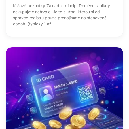
Klíčové poznatky Základní princip: Doménu si nikdy
nekupujete natrvalo. Je to služba, kterou si od
správce registru pouze pronajímáte na stanovené
období (typicky 1 až