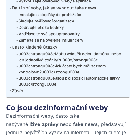
Vyzkoušejte ověřovací weby a aplikace
Další způsoby, jak se vyhnout fake news
Instalujte si doplňky do prohlížeče
Sledujte ověřovací organizace
Dodržujte etické kodexy
Vzdělávejte své spolupracovníky
Zaměřte se na ověřené influencery
Často kladené Otázky
u003cstrongu003eMohu vyloučit celou doménu, nebo
jen jednotlivé stránky?u003c/strongu003e
u003cstrongu003eJak často bych měl seznam
kontrolovat?u003c/strongu003e
u003cstrongu003eJsou k dispozici automatické filtry?
u003c/strongu003e
Závěr
Co jsou dezinformační weby
Dezinformační weby, často také
nazývané
lživé
zprávy
nebo
fake news
, představují
jednu z největších výzev na internetu. Jejich cílem je