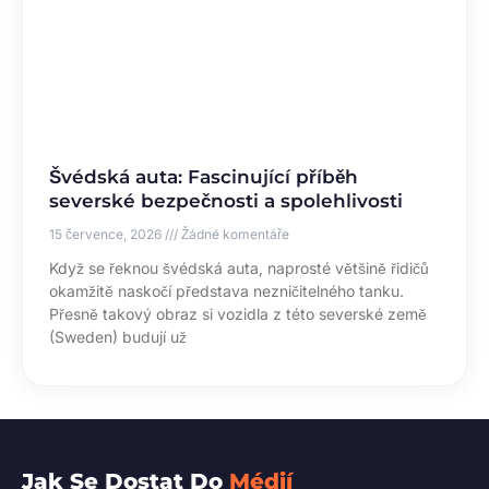
Švédská auta: Fascinující příběh
severské bezpečnosti a spolehlivosti
15 července, 2026
Žádné komentáře
Když se řeknou švédská auta, naprosté většině řidičů
okamžitě naskočí představa nezničitelného tanku.
Přesně takový obraz si vozidla z této severské země
(Sweden) budují už
Jak Se Dostat Do
Médií