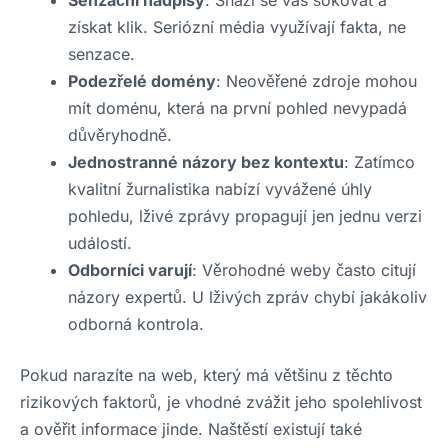
Senzační nadpisy
: Snaží se vás šokovat a
získat klik. Seriózní média využívají fakta, ne
senzace.
Podezřelé domény
: Neověřené zdroje mohou
mít doménu, která na první pohled nevypadá
důvěryhodně.
Jednostranné názory bez kontextu
: Zatímco
kvalitní žurnalistika nabízí vyvážené úhly
pohledu, lživé zprávy propagují jen jednu verzi
událostí.
Odborníci varují
: Věrohodné weby často citují
názory expertů. U lživých zpráv chybí jakákoliv
odborná kontrola.
Pokud narazíte na web, který má většinu z těchto
rizikových faktorů, je vhodné zvážit jeho spolehlivost
a ověřit informace jinde. Naštěstí existují také