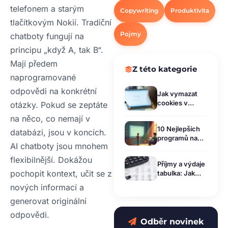
telefonem a starým
Copywriting
Produktivita
tlačítkovým Nokií. Tradiční
Pojmy
chatboty fungují na
principu „když A, tak B“.
Mají předem
Z této kategorie
naprogramované
odpovědi na konkrétní
Jak vymazat
cookies v
otázky. Pokud se zeptáte
Google
na něco, co nemají v
Chrome a
10 Nejlepších
ostatních
databázi, jsou v koncích.
programů na
prohlížečích:
AI chatboty jsou mnohem
tvorbu animací
Návod krok za
v roce 2026:
krokem
flexibilnější. Dokážou
Příjmy a výdaje
Kompletní
pochopit kontext, učit se z
tabulka: Jak
průvodce
správně
výběrem
nových informací a
využívat své
generovat originální
finance
odpovědi.
Odběr novinek