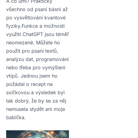
A co umí? Prakticky
všechno od psaní básní až
po vysvětlování kvantové
fyziky.Funkce a možnosti
využití ChatGPT jsou téměř
neomezené. Můžete ho
použít pro psaní textů,
analýzu dat, programování
nebo třeba pro vymýšlení
vtipů. Jednou jsem ho
požádal o recept na
svíčkovou a výsledek byl
tak dobrý, že by se za něj
nemusela stydět ani moje
babička.