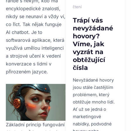
rande s někým, kdo má
čtení
encyklopedické znalosti,
nikdy se neunaví a vždy ví,
Trápí vás
co říct. Tak nějak funguje
nevyžádané
AI chatbot. Je to
hovory?
softwarová aplikace, která
Víme, jak
využívá umělou inteligenci
vyzrát na
a strojové učení k vedení
obtěžující
konverzace s lidmi v
čísla
přirozeném jazyce.
Nevyžádané hovory
jsou stále častějším
problémem, který
obtěžuje mnoho lidí.
Ať už se jedná o
marketingové
nabídky, podvodné
Základní princip fungování