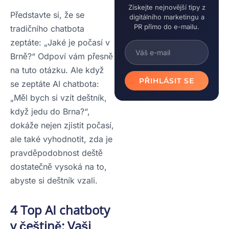
Získejte nejnovější tipy z
Představte si, že se
digitálního marketingu a
PR přímo do e-mailu.
tradičního chatbota
zeptáte: „Jaké je počasí v
Brně?“ Odpoví vám přesně
na tuto otázku. Ale když
PŘIHLÁSIT SE
se zeptáte AI chatbota:
„Měl bych si vzít deštník,
když jedu do Brna?“,
dokáže nejen zjistit počasí,
ale také vyhodnotit, zda je
pravděpodobnost deště
dostatečně vysoká na to,
abyste si deštník vzali.
4 Top AI chatboty
v češtině: Vaši