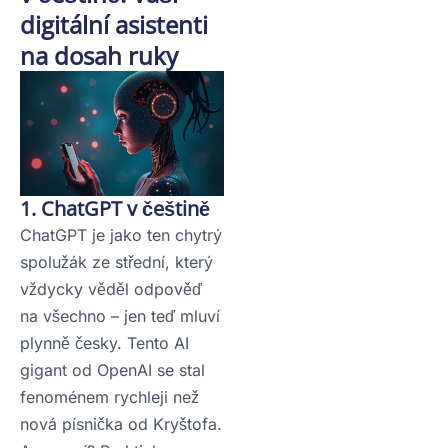
digitální asistenti
na dosah ruky
1. ChatGPT v češtině
ChatGPT je jako ten chytrý
spolužák ze střední, který
vždycky věděl odpověď
na všechno – jen teď mluví
plynně česky. Tento AI
gigant od OpenAI se stal
fenoménem rychleji než
nová písnička od Kryštofa.