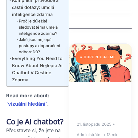
Kompletní průvodce a
Why Are My Teeth
(Mesiodens)
časté dotazy: umělá
Falling Out? Causes,
inteligence zdarma
Treatments, and
Prevention
Proč je důležité
sledovat téma umělá
inteligence zdarma?
Jaké jsou nejlepší
postupy a doporučení
odborníků?
⭐ DOPORUČUJEME
Everything You Need to
Know About Nejlepsi Ai
Chatbot V Cestine
Zdarma
Read more about:
`vizuální hledání`
.
Co je AI chatbot?
21. listopadu 2025 •
Představte si, že jste na
Administrátor • 13 min