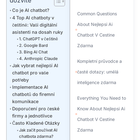
dozvíte
Co je AI chatbot?
Common Questions
4 Top AI chatboty v
About Nejlepsi Ai
češtině: Vaši digitální
asistenti na dosah ruky
Chatbot V Cestine
1. ChatGPT v češtině
2. Google Bard
Zdarma
3. Bing AI Chat
4. Anthropic Claude
Kompletní průvodce a
Jak vybrat nejlepší AI
časté dotazy: umělá
chatbot pro vaše
potřeby
inteligence zdarma
Implementace AI
chatbotů do firemní
Everything You Need to
komunikace
Doporučení pro české
Know About Nejlepsi Ai
firmy a jednotlivce
Chatbot V Cestine
Často Kladené Otázky
Zdarma
Jak začít používat AI
chatbota zdarma?