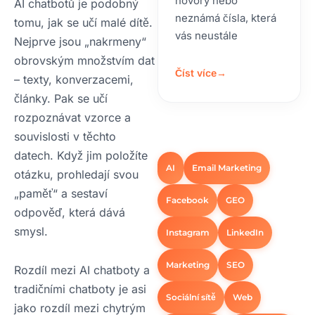
hovory nebo
AI chatbotů je podobný
neznámá čísla, která
tomu, jak se učí malé dítě.
vás neustále
Nejprve jsou „nakrmeny“
obrovským množstvím dat
Číst více
→
– texty, konverzacemi,
články. Pak se učí
rozpoznávat vzorce a
souvislosti v těchto
datech. Když jim položíte
AI
Email Marketing
otázku, prohledají svou
„paměť“ a sestaví
Facebook
GEO
odpověď, která dává
smysl.
Instagram
LinkedIn
Marketing
SEO
Rozdíl mezi AI chatboty a
tradičními chatboty je asi
Sociální sítě
Web
jako rozdíl mezi chytrým