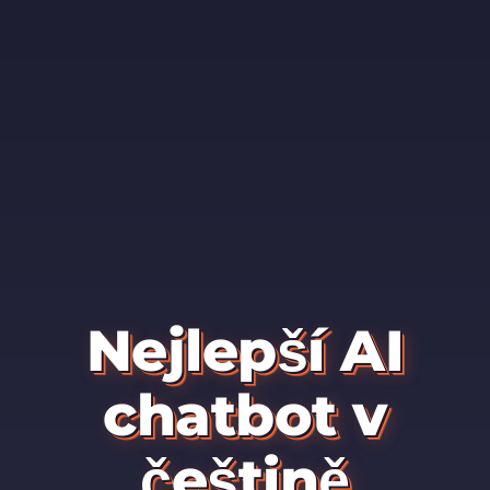
Nejlepší AI
chatbot v
češtině