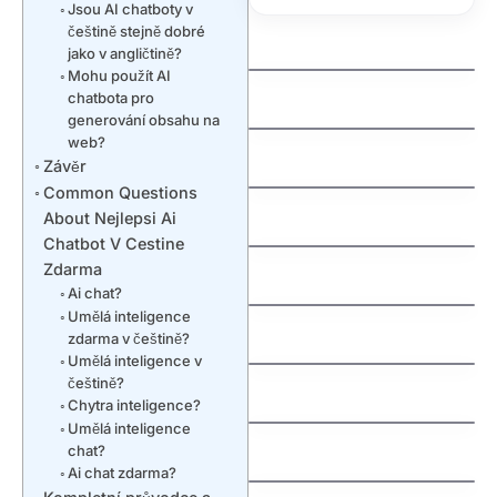
Jsou AI chatboty v
češtině stejně dobré
kdo spravuje domeny
jako v angličtině?
Mohu použít AI
jak zaregistrovat
chatbota pro
domenu cz
generování obsahu na
jak vyhrat penize
web?
zdarma
Závěr
Common Questions
jak vydelat penize na
About Nejlepsi Ai
mobilu
Chatbot V Cestine
jak vybrat nazev
Zdarma
Švédská auta:
domeny
Ai chat?
Fascinující příběh
severské bezpečnosti
Umělá inteligence
a spolehlivosti
zdarma v češtině?
Umělá inteligence v
jak nastavit email na
češtině?
vlastni domene
Chytra inteligence?
Umělá inteligence
chat?
Understanding an
jak funguje dns
Extra Tooth Behind
Ai chat zdarma?
Front Teeth