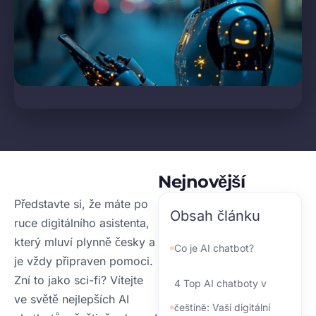
Nejnovější
Představte si, že máte po
Obsah článku
ruce digitálního asistenta,
který mluví plynně česky a
Co je AI chatbot?
je vždy připraven pomoci.
Zní to jako sci-fi? Vítejte
4 Top AI chatboty v
ve světě nejlepších AI
češtině: Vaši digitální