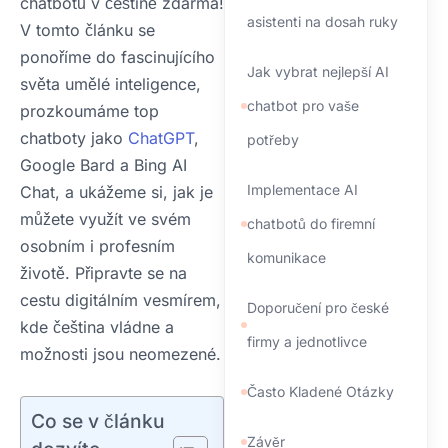
chatbotů v češtině zdarma!
asistenti na dosah ruky
V tomto článku se
ponoříme do fascinujícího
Jak vybrat nejlepší AI
světa umělé inteligence,
chatbot pro vaše
prozkoumáme top
chatboty jako
ChatGPT
,
potřeby
Google Bard a Bing AI
Implementace AI
Chat, a ukážeme si, jak je
můžete využít ve svém
chatbotů do firemní
osobním i profesním
komunikace
životě. Připravte se na
cestu digitálním vesmírem,
Doporučení pro české
kde čeština vládne a
firmy a jednotlivce
možnosti jsou neomezené.
Často Kladené Otázky
Co se v článku
Závěr