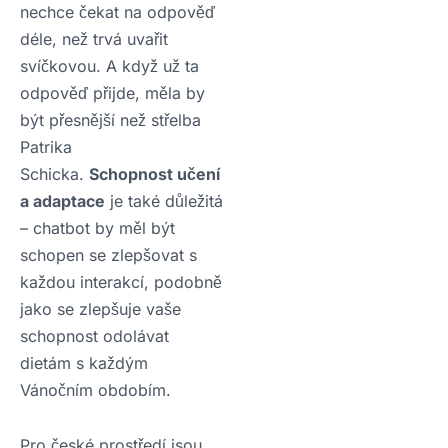
nechce čekat na odpověď
déle, než trvá uvařit
svíčkovou. A když už ta
odpověď přijde, měla by
být přesnější než střelba
Patrika
Schicka.
Schopnost učení
a adaptace
je také důležitá
– chatbot by měl být
schopen se zlepšovat s
každou interakcí, podobně
jako se zlepšuje vaše
schopnost odolávat
dietám s každým
Vánočním obdobím.
Pro české prostředí jsou