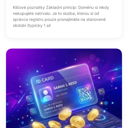
Klíčové poznatky Základní princip: Doménu si nikdy
nekupujete natrvalo. Je to služba, kterou si od
správce registru pouze pronajímáte na stanovené
období (typicky 1 až