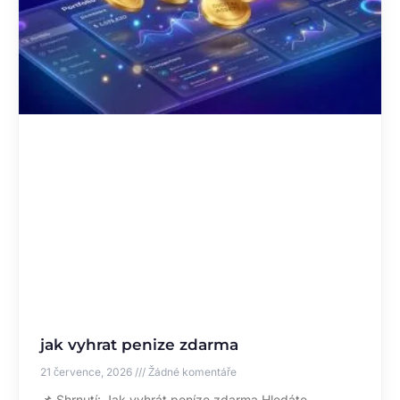
jak vyhrat penize zdarma
21 července, 2026
Žádné komentáře
📌 Shrnutí: Jak vyhrát peníze zdarma Hledáte