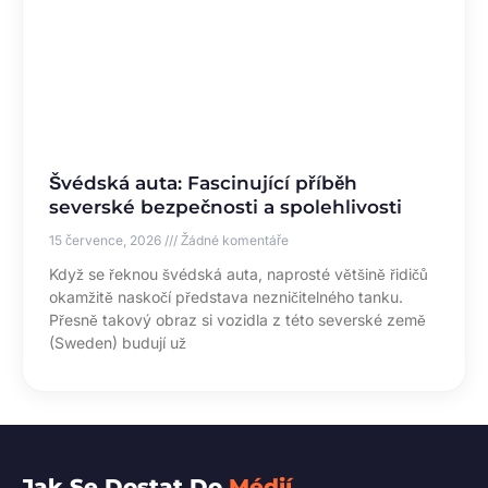
Švédská auta: Fascinující příběh
severské bezpečnosti a spolehlivosti
15 července, 2026
Žádné komentáře
Když se řeknou švédská auta, naprosté většině řidičů
okamžitě naskočí představa nezničitelného tanku.
Přesně takový obraz si vozidla z této severské země
(Sweden) budují už
Jak Se Dostat Do
Médií