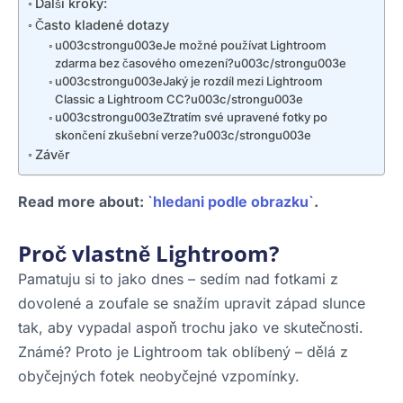
Další kroky:
Často kladené dotazy
u003cstrongu003eJe možné používat Lightroom
zdarma bez časového omezení?u003c/strongu003e
u003cstrongu003eJaký je rozdíl mezi Lightroom
Classic a Lightroom CC?u003c/strongu003e
u003cstrongu003eZtratím své upravené fotky po
skončení zkušební verze?u003c/strongu003e
Závěr
Read more about:
`hledani podle obrazku`
.
Proč vlastně Lightroom?
Pamatuju si to jako dnes – sedím nad fotkami z
dovolené a zoufale se snažím upravit západ slunce
tak, aby vypadal aspoň trochu jako ve skutečnosti.
Známé? Proto je Lightroom tak oblíbený – dělá z
obyčejných fotek neobyčejné vzpomínky.