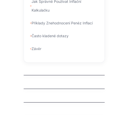
Jak Správně Používat Inflační
Kalkulačku
Příklady Znehodnocení Peněz Inflací
Často kladené dotazy
Závěr
kdo spravuje domeny
jak zaregistrovat domenu cz
jak vyhrat penize zdarma
jak vydelat penize na mobilu