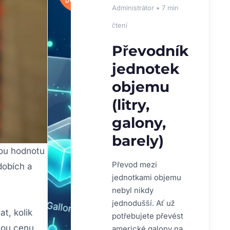
DOPORUČUJEME
Administrátor • 7 min
čtení
Převodník
jednotek
objemu
(litry,
galony,
barely)
kou hodnotu
Převod mezi
dobích a
jednotkami objemu
nebyl nikdy
jednodušší. Ať už
t, kolik
potřebujete převést
nou cenu.
americké galony na