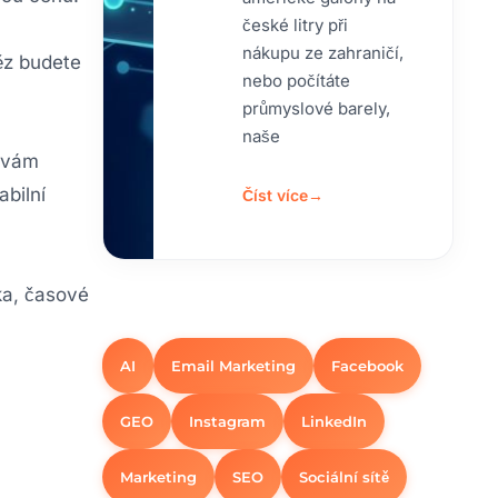
české litry při
nákupu ze zahraničí,
něz budete
nebo počítáte
průmyslové barely,
naše
a vám
abilní
Číst více
→
tka, časové
AI
Email Marketing
Facebook
GEO
Instagram
LinkedIn
Marketing
SEO
Sociální sítě