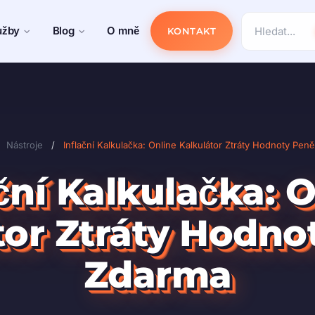
užby
Blog
O mně
KONTAKT
Nástroje
/
Inflační Kalkulačka: Online Kalkulátor Ztráty Hodnoty Pen
ční Kalkulačka: 
tor Ztráty Hodno
Zdarma