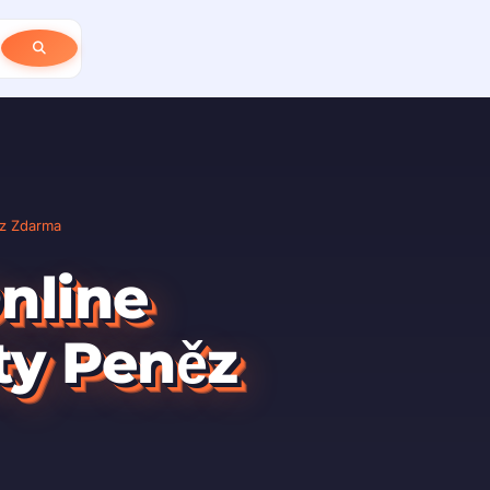
ěz Zdarma
Online
ty Peněz