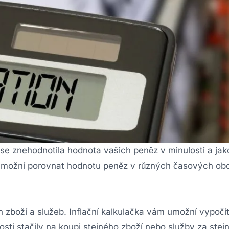
k se znehodnotila hodnota vašich peněz v minulosti a ja
 umožní porovnat hodnotu peněz v různých časových ob
 zboží a služeb. Inflační kalkulačka vám umožní vypočíta
ti stačily na koupi stejného zboží nebo služby za stej