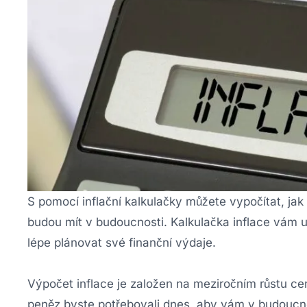
S pomocí inflační kalkulačky můžete vypočítat, ja
budou mít v budoucnosti. Kalkulačka inflace vám
lépe plánovat své finanční výdaje.
Výpočet inflace je založen na meziročním růstu cen
peněz byste potřebovali dnes, aby vám v budoucnos