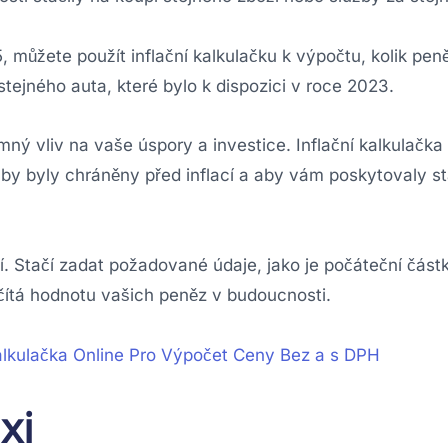
5, můžete použít inflační kalkulačku k výpočtu, kolik pe
tejného auta, které bylo k dispozici v roce 2023.
mný vliv na vaše úspory a investice. Inflační kalkulačk
 aby byly chráněny před inflací a aby vám poskytovaly st
vní. Stačí zadat požadované údaje, jako je počáteční čás
čítá hodnotu vašich peněz v budoucnosti.
lkulačka Online Pro Výpočet Ceny Bez a s DPH
xi