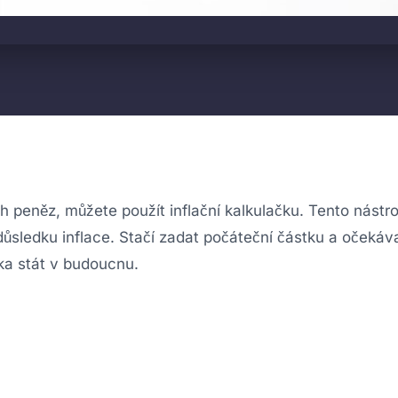
ich peněz, můžete použít inflační kalkulačku. Tento nástr
důsledku inflace. Stačí zadat počáteční částku a očeká
tka stát v budoucnu.