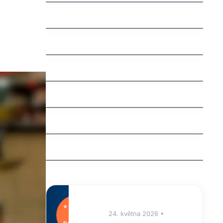
jak vybrat nazev domeny
Švédská auta: Fascinující příběh
severské bezpečnosti a spolehlivosti
jak nastavit email na vlastni domene
jak funguje dns
Understanding an Extra Tooth
Behind Front Teeth (Mesiodens)
Why Are My Teeth Falling Out?
Causes, Treatments, and Prevention
⭐
24. května 2026 •